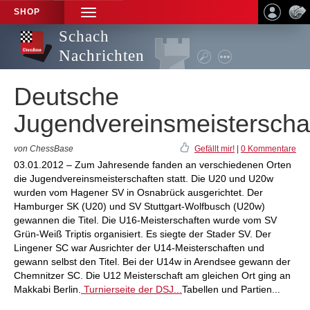
SHOP
TOGGLE
NAVIGATION
Schach
Nachrichten
Deutsche
Jugendvereinsmeisterscha
von ChessBase
Gefällt mir!
|
0 Kommentare
03.01.2012 – Zum Jahresende fanden an verschiedenen Orten
die Jugendvereinsmeisterschaften statt. Die U20 und U20w
wurden vom Hagener SV in Osnabrück ausgerichtet. Der
Hamburger SK (U20) und SV Stuttgart-Wolfbusch (U20w)
gewannen die Titel. Die U16-Meisterschaften wurde vom SV
Grün-Weiß Triptis organisiert. Es siegte der Stader SV. Der
Lingener SC war Ausrichter der U14-Meisterschaften und
gewann selbst den Titel. Bei der U14w in Arendsee gewann der
Chemnitzer SC. Die U12 Meisterschaft am gleichen Ort ging an
Makkabi Berlin.
Turnierseite der DSJ...
Tabellen und Partien...