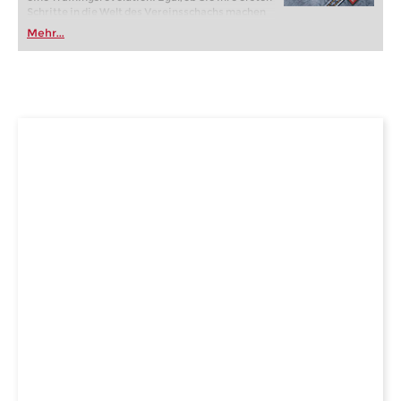
Schritte in die Welt des Vereinsschachs machen
oder bereits auf Turnierniveau spielen: Mit
Mehr...
FRITZ trainieren Sie effizienter, intelligenter und
individueller als je zuvor.