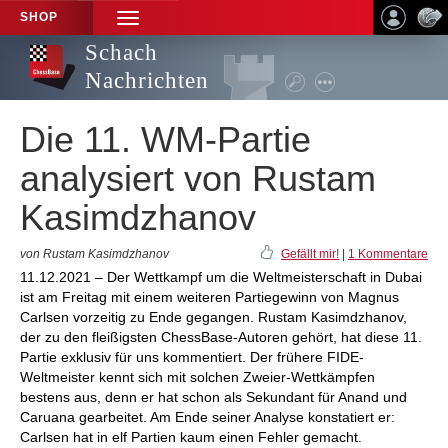
SHOP
TOGGLE
NAVIGATION
Schach
Nachrichten
Die 11. WM-Partie
analysiert von Rustam
Kasimdzhanov
von Rustam Kasimdzhanov
Gefällt mir!
|
1 Kommentare
11.12.2021 – Der Wettkampf um die Weltmeisterschaft in Dubai
ist am Freitag mit einem weiteren Partiegewinn von Magnus
Carlsen vorzeitig zu Ende gegangen. Rustam Kasimdzhanov,
der zu den fleißigsten ChessBase-Autoren gehört, hat diese 11.
Partie exklusiv für uns kommentiert. Der frühere FIDE-
Weltmeister kennt sich mit solchen Zweier-Wettkämpfen
bestens aus, denn er hat schon als Sekundant für Anand und
Caruana gearbeitet. Am Ende seiner Analyse konstatiert er:
Carlsen hat in elf Partien kaum einen Fehler gemacht.