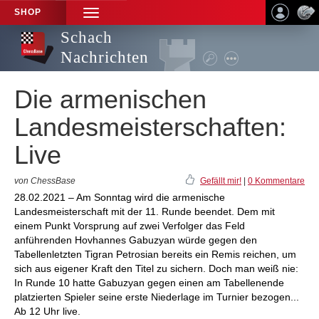
SHOP
TOGGLE
NAVIGATION
Schach
Nachrichten
Die armenischen
Landesmeisterschaften:
Live
von ChessBase
Gefällt mir!
|
0 Kommentare
28.02.2021 – Am Sonntag wird die armenische
Landesmeisterschaft mit der 11. Runde beendet. Dem mit
einem Punkt Vorsprung auf zwei Verfolger das Feld
anführenden Hovhannes Gabuzyan würde gegen den
Tabellenletzten Tigran Petrosian bereits ein Remis reichen, um
sich aus eigener Kraft den Titel zu sichern. Doch man weiß nie:
In Runde 10 hatte Gabuzyan gegen einen am Tabellenende
platzierten Spieler seine erste Niederlage im Turnier bezogen...
Ab 12 Uhr live.