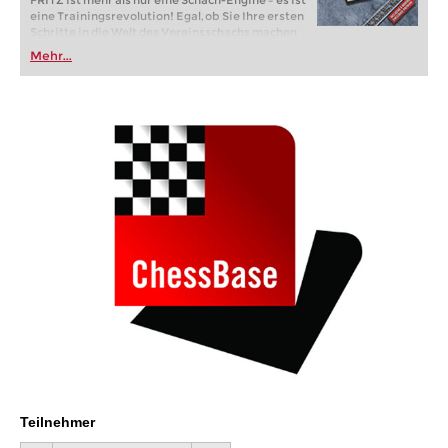
FRITZ ist mehr als nur eine Schach-Engine – es ist
eine Trainingsrevolution! Egal, ob Sie Ihre ersten
Schritte in die Welt des Vereinsschachs machen
oder bereits auf Turnierniveau spielen: Mit
Mehr...
FRITZ trainieren Sie effizienter, intelligenter und
individueller als je zuvor.
Teilnehmer