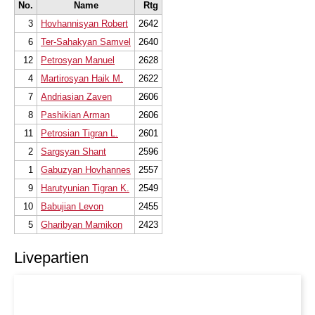
No.
Name
Rtg
3
Hovhannisyan Robert
2642
6
Ter-Sahakyan Samvel
2640
12
Petrosyan Manuel
2628
4
Martirosyan Haik M.
2622
7
Andriasian Zaven
2606
8
Pashikian Arman
2606
11
Petrosian Tigran L.
2601
2
Sargsyan Shant
2596
1
Gabuzyan Hovhannes
2557
9
Harutyunian Tigran K.
2549
10
Babujian Levon
2455
5
Gharibyan Mamikon
2423
Livepartien