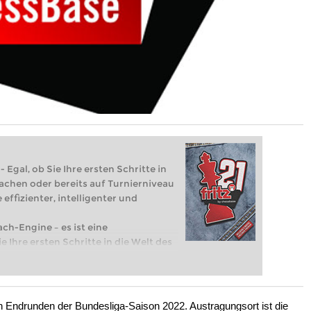
 Egal, ob Sie Ihre ersten Schritte in
achen oder bereits auf Turnierniveau
 effizienter, intelligenter und
ach-Engine – es ist eine
e Ihre ersten Schritte in die Welt des
eits auf Turnierniveau spielen: Mit
 intelligenter und individueller als je
 Endrunden der Bundesliga-Saison 2022. Austragungsort ist die