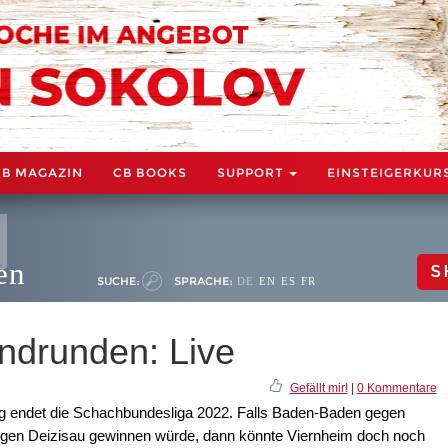
CB MAGAZIN
CB BOOKS
SUPPORT
EINSTEIGERKUR
en
S
SUCHE:
SPRACHE:
DE
EN
ES
FR
ndrunden: Live
Gefällt mir!
|
0 Kommentare
g endet die Schachbundesliga 2022. Falls Baden-Baden gegen
gegen Deizisau gewinnen würde, dann könnte Viernheim doch noch