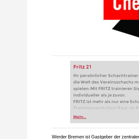
Fritz 21
Ihr persönlicher Schachtrainer -
die Welt des Vereinsschachs m
spielen: Mit FRITZ trainieren Sie
individueller als je zuvor.
FRITZ ist mehr als nur eine Sch
Trainingsrevolution! Egal, ob Si
Vereinsschachs machen oder ber
Mehr...
FRITZ trainieren Sie effizienter,
zuvor.
Werder Bremen ist Gastgeber der zentralen