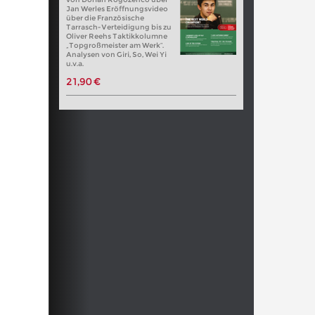
Jan Werles Eröffnungsvideo
über die Französische
Tarrasch-Verteidigung bis zu
Oliver Reehs Taktikkolumne
„Topgroßmeister am Werk“.
Analysen von Giri, So, Wei Yi
u.v.a.
21,90 €