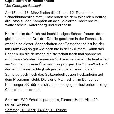
Gipfeltreffen in Hockenheim
Von Georgios Souleidis
Am 15. und 16. März finden die 11. und 12. Runde der
Schachbundesliga statt. Entnehmen sie dem folgenden Beitrag
alle Infos zu den Kämpfen an den Spielorten Hockenheim,
Wattenscheid, Katernberg und Viernheim.
Hockenheim darf sich auf hochklassiges Schach freuen, denn
gleich die ersten Drei der Tabelle gastieren in der Rennstadt,
wobei eine dieser Mannschaften der Gastgeber selbst ist, der
mit Platz zwei so gut wie noch nie in der SBL steht. Damit das
Rennen um die deutsche Meisterschaft noch mal spannend
wird, muss Werder Bremen im Spitzenspiel gegen Baden-Baden
am Sonntag für eine Überraschung sorgen. Die "Grün-Weißen"
dürften mit einer schlagkräfigen Truppe anreisen, da am
Samstag auch noch das Spitzenduell gegen Hockenheim auf
dem Programm steht. Die vierte Mannschaft im Bunde, der
Hamburger SK, dürfte sich zumindest gegen Hockenheim einige
Chancen ausrechnen.
Spielort:
SAP Schulungszentrum, Dietmar-Hopp-Allee 20,
69190 Walldorf
Samstag, 15. März, 14 Uhr, 11. Runde