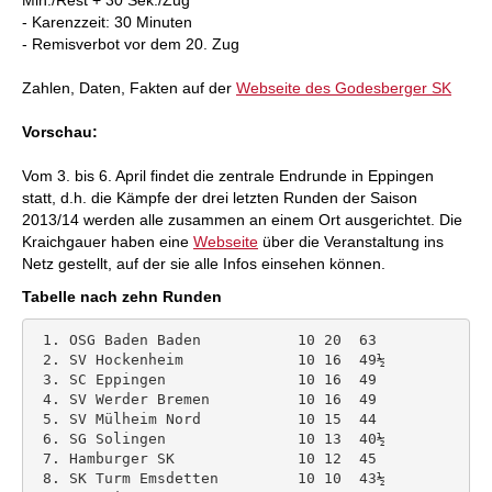
Min./Rest + 30 Sek./Zug
- Karenzzeit: 30 Minuten
- Remisverbot vor dem 20. Zug
Zahlen, Daten, Fakten auf der
Webseite des Godesberger SK
Vorschau:
Vom 3. bis 6. April findet die zentrale Endrunde in Eppingen
statt, d.h. die Kämpfe der drei letzten Runden der Saison
2013/14 werden alle zusammen an einem Ort ausgerichtet. Die
Kraichgauer haben eine
Webseite
über die Veranstaltung ins
Netz gestellt, auf der sie alle Infos einsehen können.
Tabelle nach zehn Runden
 1. OSG Baden Baden           10 20  63 

 2. SV Hockenheim             10 16  49½ 

 3. SC Eppingen               10 16  49 

 4. SV Werder Bremen          10 16  49 

 5. SV Mülheim Nord           10 15  44 

 6. SG Solingen               10 13  40½ 

 7. Hamburger SK              10 12  45 

 8. SK Turm Emsdetten         10 10  43½
