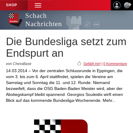
SHOP
TOGGLE
NAVIGATION
Schach
Nachrichten
Die Bundesliga setzt zum
Endspurt an
von ChessBase
Gefällt mir!
|
0 Kommentare
14.03.2014 – Vor der zentralen Schlussrunde in Eppingen, die
vom 3. bis zum 6. April stattfindet, spielen die Vereine am
Samstag und Sonntag die 11. und 12. Runde. Niemand
bezweifelt, dass die OSG Baden-Baden Meister wird, aber der
Abstiegskampf bleibt spannend. Georgios Souleidis wirft einen
Blick auf das kommende Bundesliga-Wochenende. Mehr...