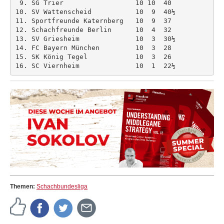
 9. SG Trier                  10 10  40 

10. SV Wattenscheid           10  9  40½ 

11. Sportfreunde Katernberg   10  9  37 

12. Schachfreunde Berlin      10  4  32 

13. SV Griesheim              10  3  30½ 

14. FC Bayern München         10  3  28 

15. SK König Tegel            10  3  26 

16. SC Viernheim              10  1  22½
Themen:
Schachbundesliga