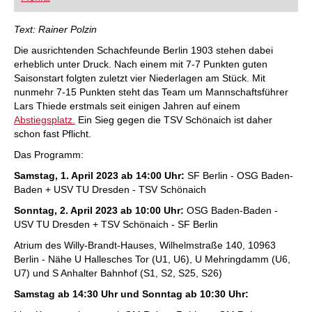
FRITZ trainieren Sie effizienter, intelligenter und
individueller als je zuvor.
Text: Rainer Polzin
Die ausrichtenden Schachfeunde Berlin 1903 stehen dabei
erheblich unter Druck. Nach einem mit 7-7 Punkten guten
Saisonstart folgten zuletzt vier Niederlagen am Stück. Mit
nunmehr 7-15 Punkten steht das Team um Mannschaftsführer
Lars Thiede erstmals seit einigen Jahren auf einem
Abstiegsplatz.
Ein Sieg gegen die TSV Schönaich ist daher
schon fast Pflicht.
Das Programm:
Samstag, 1. April 2023 ab 14:00 Uhr:
SF Berlin - OSG Baden-
Baden + USV TU Dresden - TSV Schönaich
Sonntag, 2. April 2023 ab 10:00 Uhr:
OSG Baden-Baden -
USV TU Dresden + TSV Schönaich - SF Berlin
Atrium des Willy-Brandt-Hauses, Wilhelmstraße 140, 10963
Berlin - Nähe U Hallesches Tor (U1, U6), U Mehringdamm (U6,
U7) und S Anhalter Bahnhof (S1, S2, S25, S26)
Samstag ab 14:30 Uhr und Sonntag ab 10:30 Uhr: