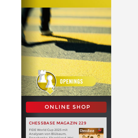
ONLINE SHOP
CHESSBASE MAGAZIN 229
FIDE World Cup 2025 mit
Analysen von Blübaum,
Donchenko, Shankland, Wei