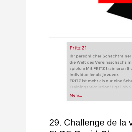
Fritz 21
Ihr persönlicher Schachtrainer -
die Welt des Vereinsschachs m
spielen: Mit FRITZ trainieren Sie
individueller als je zuvor.
FRITZ ist mehr als nur eine Sch
Trainingsrevolution! Egal, ob Si
Vereinsschachs machen oder ber
Mehr...
FRITZ trainieren Sie effizienter,
zuvor.
29. Challenge de la v