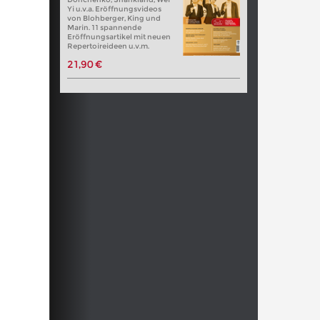
Yi u.v.a. Eröffnungsvideos
von Blohberger, King und
Marin. 11 spannende
Eröffnungsartikel mit neuen
Repertoireideen u.v.m.
21,90 €