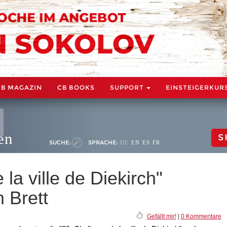
CB MAGAZIN
CB BOOKS
SUPPORT
EINSTEIGERKUR
en
S
SUCHE:
SPRACHE:
DE
EN
ES
FR
la ville de Diekirch"
 Brett
Gefällt mir!
|
0 Kommentare