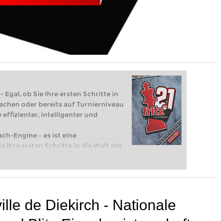
 Egal, ob Sie Ihre ersten Schritte in
achen oder bereits auf Turnierniveau
 effizienter, intelligenter und
ach-Engine – es ist eine
e Ihre ersten Schritte in die Welt des
eits auf Turnierniveau spielen: Mit
 intelligenter und individueller als je
ille de Diekirch - Nationale