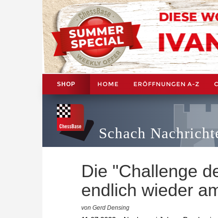
HOME
ERÖFFNUNGEN A-Z
SHOP
Schach Nachricht
Die "Challenge de 
endlich wieder am
von Gerd Densing