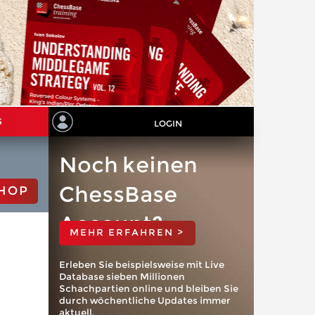
S
LOGIN
Noch keinen
ChessBase
HOP
Account?
MEHR ERFAHREN >
Erleben Sie beispielsweise mit Live
Database sieben Millionen
Schachpartien online und bleiben Sie
durch wöchentliche Updates immer
aktuell.