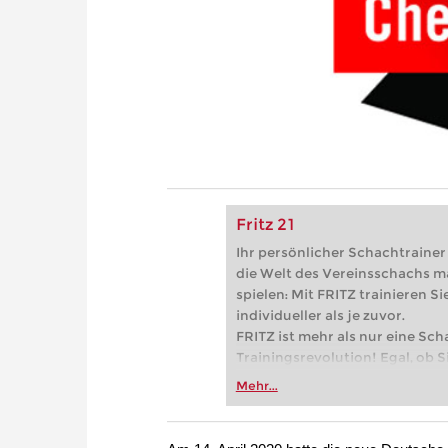
Fritz 21
Ihr persönlicher Schachtrainer -
die Welt des Vereinsschachs m
spielen: Mit FRITZ trainieren Sie
individueller als je zuvor.
FRITZ ist mehr als nur eine Sch
Trainingsrevolution! Egal, ob Si
Vereinsschachs machen oder ber
Mehr...
FRITZ trainieren Sie effizienter,
zuvor.