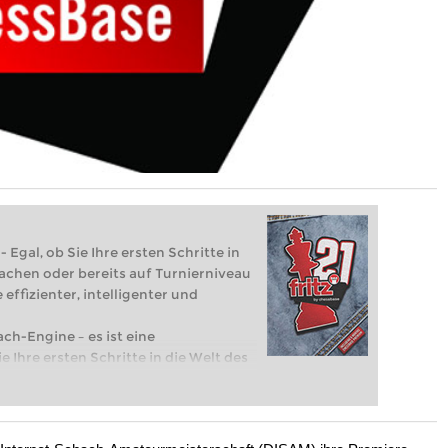
 Egal, ob Sie Ihre ersten Schritte in
achen oder bereits auf Turnierniveau
 effizienter, intelligenter und
ach-Engine – es ist eine
e Ihre ersten Schritte in die Welt des
eits auf Turnierniveau spielen: Mit
 intelligenter und individueller als je