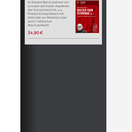
In diesem Band widmen wir
uns den zentralen Aspekten
der Schachtechnik. u.a.
Präzise Endspieltechnik,
Aktivität vor Material oder
auch Taktischer
Wachsamkeit!
34,90 €