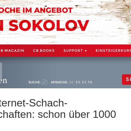
CB MAGAZIN
CB BOOKS
SUPPORT
EINSTEIGERKUR
en
S
SUCHE:
SPRACHE:
DE
EN
ES
FR
ternet-Schach-
haften: schon über 1000