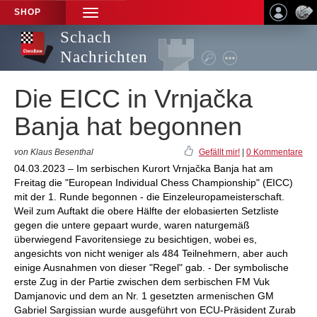
SHOP
TOGGLE
NAVIGATION
Schach
Nachrichten
Die EICC in Vrnjačka
Banja hat begonnen
von Klaus Besenthal
Gefällt mir!
|
0 Kommentare
04.03.2023 – Im serbischen Kurort Vrnjačka Banja hat am
Freitag die "European Individual Chess Championship" (EICC)
mit der 1. Runde begonnen - die Einzeleuropameisterschaft.
Weil zum Auftakt die obere Hälfte der elobasierten Setzliste
gegen die untere gepaart wurde, waren naturgemäß
überwiegend Favoritensiege zu besichtigen, wobei es,
angesichts von nicht weniger als 484 Teilnehmern, aber auch
einige Ausnahmen von dieser "Regel" gab. - Der symbolische
erste Zug in der Partie zwischen dem serbischen FM Vuk
Damjanovic und dem an Nr. 1 gesetzten armenischen GM
Gabriel Sargissian wurde ausgeführt von ECU-Präsident Zurab