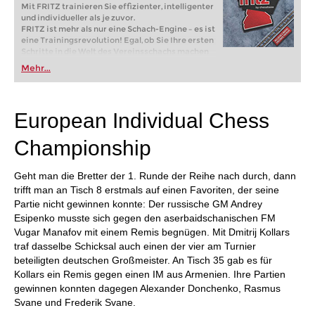
Mit FRITZ trainieren Sie effizienter, intelligenter
und individueller als je zuvor.
FRITZ ist mehr als nur eine Schach-Engine – es ist
eine Trainingsrevolution! Egal, ob Sie Ihre ersten
Schritte in die Welt des Vereinsschachs machen
oder bereits auf Turnierniveau spielen: Mit
Mehr...
FRITZ trainieren Sie effizienter, intelligenter und
individueller als je zuvor.
European Individual Chess
Championship
Geht man die Bretter der 1. Runde der Reihe nach durch, dann
trifft man an Tisch 8 erstmals auf einen Favoriten, der seine
Partie nicht gewinnen konnte: Der russische GM Andrey
Esipenko musste sich gegen den aserbaidschanischen FM
Vugar Manafov mit einem Remis begnügen. Mit Dmitrij Kollars
traf dasselbe Schicksal auch einen der vier am Turnier
beteiligten deutschen Großmeister. An Tisch 35 gab es für
Kollars ein Remis gegen einen IM aus Armenien. Ihre Partien
gewinnen konnten dagegen Alexander Donchenko, Rasmus
Svane und Frederik Svane.