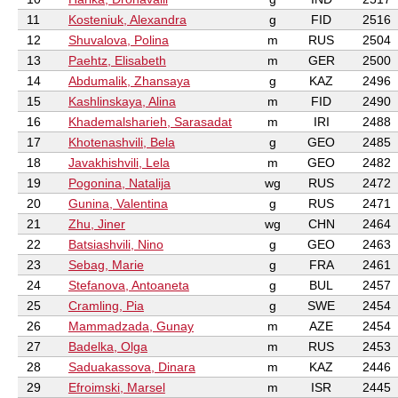
11
Kosteniuk, Alexandra
g
FID
2516
12
Shuvalova, Polina
m
RUS
2504
13
Paehtz, Elisabeth
m
GER
2500
14
Abdumalik, Zhansaya
g
KAZ
2496
15
Kashlinskaya, Alina
m
FID
2490
16
Khademalsharieh, Sarasadat
m
IRI
2488
17
Khotenashvili, Bela
g
GEO
2485
18
Javakhishvili, Lela
m
GEO
2482
19
Pogonina, Natalija
wg
RUS
2472
20
Gunina, Valentina
g
RUS
2471
21
Zhu, Jiner
wg
CHN
2464
22
Batsiashvili, Nino
g
GEO
2463
23
Sebag, Marie
g
FRA
2461
24
Stefanova, Antoaneta
g
BUL
2457
25
Cramling, Pia
g
SWE
2454
26
Mammadzada, Gunay
m
AZE
2454
27
Badelka, Olga
m
RUS
2453
28
Saduakassova, Dinara
m
KAZ
2446
29
Efroimski, Marsel
m
ISR
2445