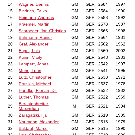
14
Wagner, Dennis
GM
GER
2584
1997
15
Bindrich, Falko
GM
GER
2584
1990
16
Heimann, Andreas
GM
GER
2583
1992
17
Kraemer, Martin
GM
GER
2578
1987
18
Schroeder, Jan-Christian
GM
GER
2566
1998
19
Buhmann, Rainer
GM
GER
2564
1981
20
Graf, Alexander
GM
GER
2562
1962
21
Engel, Luis
GM
GER
2560
2002
22
Kunin, Vitaly
GM
GER
2548
1983
23
Lampert, Jonas
GM
GER
2542
1997
24
Mons, Leon
GM
GER
2541
1995
25
Lutz, Christopher
GM
GER
2538
1971
26
Prusikin, Michael
GM
GER
2537
1978
27
Handke, Florian, Dr.
GM
GER
2532
1982
28
Luther, Thomas
GM
GER
2522
1969
Berchtenbreiter,
29
IM
GER
2521
1994
Maximilian
30
Zaragatski, Ilja
GM
GER
2519
1985
31
Naumann, Alexander
GM
GER
2516
1979
32
Baldauf, Marco
GM
GER
2515
1990