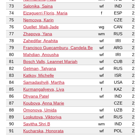
73
Salonika, Saina
wf
IND
2
74
Eizaguerri Floris, Maria
f
ESP
2
75
Nemcova, Karin
CZE
2
76
Ouellet, Maili-Jade
wg
CAN
2
77
Zhapova, Yana
wm
RUS
2
78
Zahedifar, Anahita
wf
IRI
2
79
Francisco Guecamburu, Candela Be
wf
ARG
2
80
Mahdian, Anousha
wf
IRI
2
81
Bosch Valls, Leannet Mariah
wf
CUB
2
82
Getman, Tatyana
wf
RUS
2
83
Katkov, Michelle
wf
ISR
2
84
Samadashvili, Martha
wf
USA
2
85
Kurmangaliyeva, Liya
f
KAZ
2
86
Dhyana Patel
wf
IND
2
87
Koubova, Anna Marie
CZE
2
88
Omonova, Umida
wf
UZB
2
89
Loskutova, Viktoriya
wf
RUS
2
90
Savitha Shri B
wm
IND
2
91
Kucharska, Honorata
wf
POL
2