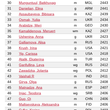
30
Munguntuul, Batkhuyag
m
MGL
2443
31
Danielian, Elina
g
ARM
2441
32
Assaubayeva, Bibisara
m
KAZ
2439
33
Osmak, Yuliia
m
UKR
2434
34
Arabidze, Meri
m
GEO
2430
35
Kamalidenova, Meruert
wm
KAZ
2427
36
Ushenina, Anna
g
UKR
2423
37
Galliamova, Alisa
m
RUS
2421
38
Krush, Irina
g
USA
2421
39
Yip, Carissa
m
USA
2418
40
Atalik, Ekaterina
m
TUR
2412
41
Garifullina, Leya
wg
RUS
2412
42
Zawadzka, Jolanta
wg
POL
2412
43
Vaishali R
m
IND
2411
44
Girya, Olga
g
RUS
2408
45
Matnadze, Ana
m
ESP
2407
46
Injac, Teodora
wg
SRB
2406
47
Guo, Qi
m
CHN
2406
48
Maltsevskaya, Aleksandra
m
FID
2406