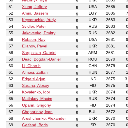
50
Nyzhnyk, Illya
g
UKR
2685
51
Xiong, Jeffery
g
USA
2685
52
Amin, Bassem
g
EGY
2685
53
Kryvoruchko, Yuriy
g
UKR
2683
54
Svidler, Peter
g
RUS
2683
55
Jakovenko, Dmitry
g
RUS
2682
56
Robson, Ray
g
USA
2681
57
Eljanov, Pavel
g
UKR
2681
58
Sargissian, Gabriel
g
ARM
2681
59
Deac, Bogdan-Daniel
g
ROU
2679
60
Li, Chao b
g
CHN
2679
61
Almasi, Zoltan
g
HUN
2677
62
Erigaisi Arjun
g
IND
2675
3
63
Sarana, Alexey
g
FID
2675
64
Kovalenko, Igor
g
UKR
2674
65
Matlakov, Maxim
g
RUS
2674
66
Oparin, Grigoriy
g
FID
2674
67
Cheparinov, Ivan
g
BUL
2672
68
Areshchenko, Alexander
g
UKR
2670
69
Gelfand, Boris
g
ISR
2670