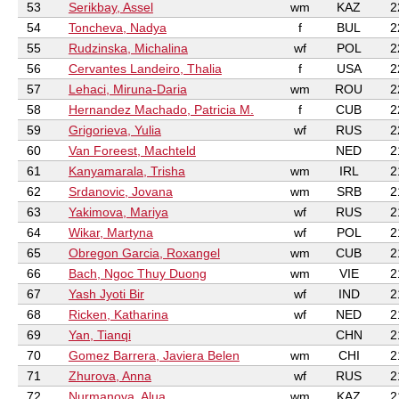
53
Serikbay, Assel
wm
KAZ
2
54
Toncheva, Nadya
f
BUL
2
55
Rudzinska, Michalina
wf
POL
2
56
Cervantes Landeiro, Thalia
f
USA
2
57
Lehaci, Miruna-Daria
wm
ROU
2
58
Hernandez Machado, Patricia M.
f
CUB
2
59
Grigorieva, Yulia
wf
RUS
2
60
Van Foreest, Machteld
NED
2
61
Kanyamarala, Trisha
wm
IRL
2
62
Srdanovic, Jovana
wm
SRB
2
63
Yakimova, Mariya
wf
RUS
2
64
Wikar, Martyna
wf
POL
2
65
Obregon Garcia, Roxangel
wm
CUB
2
66
Bach, Ngoc Thuy Duong
wm
VIE
2
67
Yash Jyoti Bir
wf
IND
2
68
Ricken, Katharina
wf
NED
2
69
Yan, Tianqi
CHN
2
70
Gomez Barrera, Javiera Belen
wm
CHI
2
71
Zhurova, Anna
wf
RUS
2
72
Nurmanova, Alua
wm
KAZ
2