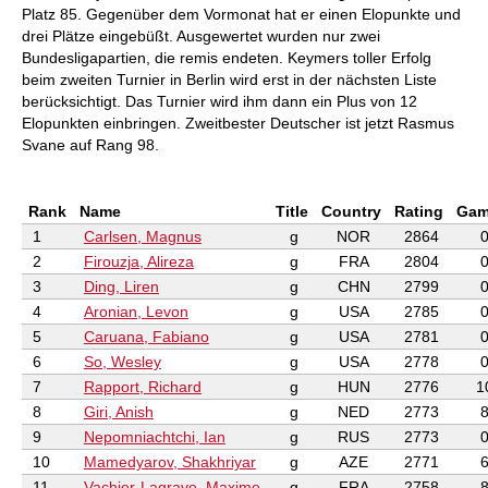
Platz 85. Gegenüber dem Vormonat hat er einen Elopunkte und
drei Plätze eingebüßt. Ausgewertet wurden nur zwei
Bundesligapartien, die remis endeten. Keymers toller Erfolg
beim zweiten Turnier in Berlin wird erst in der nächsten Liste
berücksichtigt. Das Turnier wird ihm dann ein Plus von 12
Elopunkten einbringen. Zweitbester Deutscher ist jetzt Rasmus
Svane auf Rang 98.
Rank
Name
Title
Country
Rating
Gam
1
Carlsen, Magnus
g
NOR
2864
2
Firouzja, Alireza
g
FRA
2804
3
Ding, Liren
g
CHN
2799
4
Aronian, Levon
g
USA
2785
5
Caruana, Fabiano
g
USA
2781
6
So, Wesley
g
USA
2778
7
Rapport, Richard
g
HUN
2776
1
8
Giri, Anish
g
NED
2773
9
Nepomniachtchi, Ian
g
RUS
2773
10
Mamedyarov, Shakhriyar
g
AZE
2771
11
Vachier-Lagrave, Maxime
g
FRA
2758