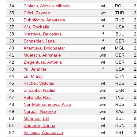
34
Ciolacu, Alessia-Mihaela
wf
ROU
2
35
Ciftci, Zeynep
wc
TUR
2
36
Dubnikova, Anastasia
wf
RUS
2
37
Wu, Rochelle
f
USA
2
38
Krasteva, Beloslava
f
BUL
2
39
Schneider, Jana
f
GER
2
40
Altantuya, Boldbaatar
wf
MGL
2
41
Muetsch, Annmarie
wm
GER
2
42
Ziegenfuss, Antonia
wf
GER
2
43
Yu, Jennifer
f
USA
2
44
Lu, Miaoyi
CHN
2
45
Kirchei, Viktoriia
wf
RUS
2
46
Shpanko, Nadiia
wm
UKR
2
47
Rakshitta Ravi
wm
IND
2
48
Nur-Mukhametova, Alisa
wm
RUS
2
49
Nurgali, Nazerke
wm
KAZ
2
50
Mehmed, Elif
wf
BUL
2
51
Demeter, Dorina
wf
HUN
2
52
Sinitsina, Anastassia
wf
EST
2