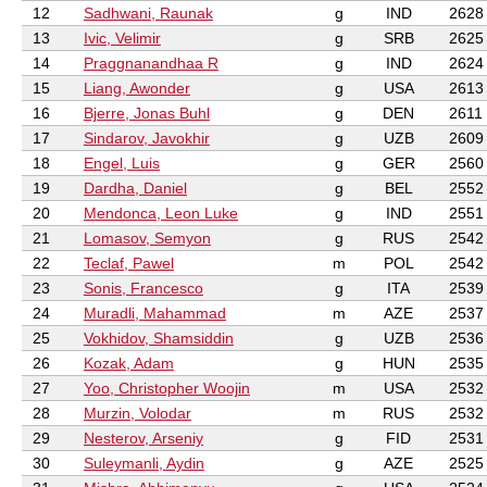
12
Sadhwani, Raunak
g
IND
2628
13
Ivic, Velimir
g
SRB
2625
14
Praggnanandhaa R
g
IND
2624
15
Liang, Awonder
g
USA
2613
16
Bjerre, Jonas Buhl
g
DEN
2611
17
Sindarov, Javokhir
g
UZB
2609
18
Engel, Luis
g
GER
2560
19
Dardha, Daniel
g
BEL
2552
20
Mendonca, Leon Luke
g
IND
2551
21
Lomasov, Semyon
g
RUS
2542
22
Teclaf, Pawel
m
POL
2542
23
Sonis, Francesco
g
ITA
2539
24
Muradli, Mahammad
m
AZE
2537
25
Vokhidov, Shamsiddin
g
UZB
2536
26
Kozak, Adam
g
HUN
2535
27
Yoo, Christopher Woojin
m
USA
2532
28
Murzin, Volodar
m
RUS
2532
29
Nesterov, Arseniy
g
FID
2531
30
Suleymanli, Aydin
g
AZE
2525