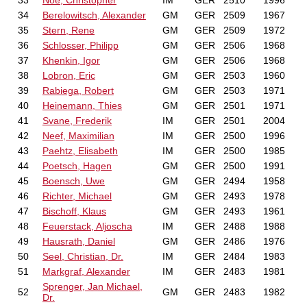
33
Noe, Christopher
IM
GER
2510
1996
34
Berelowitsch, Alexander
GM
GER
2509
1967
35
Stern, Rene
GM
GER
2509
1972
36
Schlosser, Philipp
GM
GER
2506
1968
37
Khenkin, Igor
GM
GER
2506
1968
38
Lobron, Eric
GM
GER
2503
1960
39
Rabiega, Robert
GM
GER
2503
1971
40
Heinemann, Thies
GM
GER
2501
1971
41
Svane, Frederik
IM
GER
2501
2004
42
Neef, Maximilian
IM
GER
2500
1996
43
Paehtz, Elisabeth
IM
GER
2500
1985
44
Poetsch, Hagen
GM
GER
2500
1991
45
Boensch, Uwe
GM
GER
2494
1958
46
Richter, Michael
GM
GER
2493
1978
47
Bischoff, Klaus
GM
GER
2493
1961
48
Feuerstack, Aljoscha
IM
GER
2488
1988
49
Hausrath, Daniel
GM
GER
2486
1976
50
Seel, Christian, Dr.
IM
GER
2484
1983
51
Markgraf, Alexander
IM
GER
2483
1981
Sprenger, Jan Michael,
52
GM
GER
2483
1982
Dr.