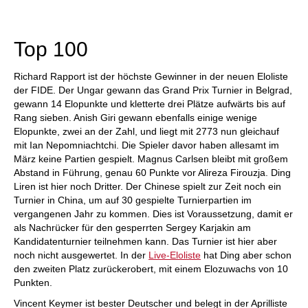
individueller als je zuvor.
Top 100
Richard Rapport ist der höchste Gewinner in der neuen Eloliste
der FIDE. Der Ungar gewann das Grand Prix Turnier in Belgrad,
gewann 14 Elopunkte und kletterte drei Plätze aufwärts bis auf
Rang sieben. Anish Giri gewann ebenfalls einige wenige
Elopunkte, zwei an der Zahl, und liegt mit 2773 nun gleichauf
mit Ian Nepomniachtchi. Die Spieler davor haben allesamt im
März keine Partien gespielt. Magnus Carlsen bleibt mit großem
Abstand in Führung, genau 60 Punkte vor Alireza Firouzja. Ding
Liren ist hier noch Dritter. Der Chinese spielt zur Zeit noch ein
Turnier in China, um auf 30 gespielte Turnierpartien im
vergangenen Jahr zu kommen. Dies ist Voraussetzung, damit er
als Nachrücker für den gesperrten Sergey Karjakin am
Kandidatenturnier teilnehmen kann. Das Turnier ist hier aber
noch nicht ausgewertet. In der
Live-Eloliste
hat Ding aber schon
den zweiten Platz zurückerobert, mit einem Elozuwachs von 10
Punkten.
Vincent Keymer ist bester Deutscher und belegt in der Aprilliste