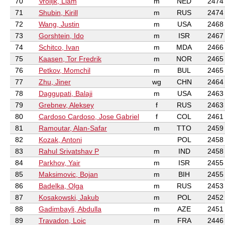
70
Vrolijk, Liam
m
NED
2474
71
Shubin, Kirill
m
RUS
2474
72
Wang, Justin
m
USA
2468
73
Gorshtein, Ido
m
ISR
2467
74
Schitco, Ivan
m
MDA
2466
75
Kaasen, Tor Fredrik
m
NOR
2465
76
Petkov, Momchil
m
BUL
2465
77
Zhu, Jiner
wg
CHN
2464
78
Daggupati, Balaji
m
USA
2463
79
Grebnev, Aleksey
f
RUS
2463
80
Cardoso Cardoso, Jose Gabriel
f
COL
2461
81
Ramoutar, Alan-Safar
m
TTO
2459
82
Kozak, Antoni
POL
2458
83
Rahul Srivatshav P
m
IND
2458
84
Parkhov, Yair
m
ISR
2455
85
Maksimovic, Bojan
m
BIH
2455
86
Badelka, Olga
m
RUS
2453
87
Kosakowski, Jakub
m
POL
2452
88
Gadimbayli, Abdulla
m
AZE
2451
89
Travadon, Loic
m
FRA
2446