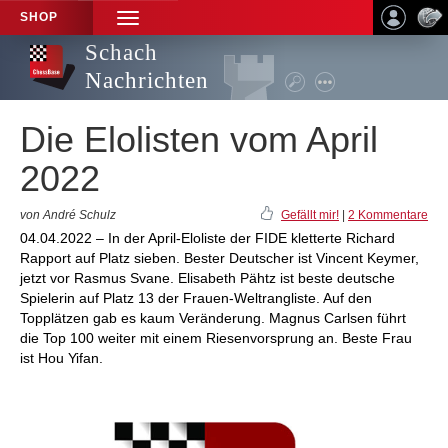
SHOP
TOGGLE
NAVIGATION
Schach
Nachrichten
Die Elolisten vom April
2022
von André Schulz
Gefällt mir!
|
2 Kommentare
04.04.2022 – In der April-Eloliste der FIDE kletterte Richard
Rapport auf Platz sieben. Bester Deutscher ist Vincent Keymer,
jetzt vor Rasmus Svane. Elisabeth Pähtz ist beste deutsche
Spielerin auf Platz 13 der Frauen-Weltrangliste. Auf den
Topplätzen gab es kaum Veränderung. Magnus Carlsen führt
die Top 100 weiter mit einem Riesenvorsprung an. Beste Frau
ist Hou Yifan.