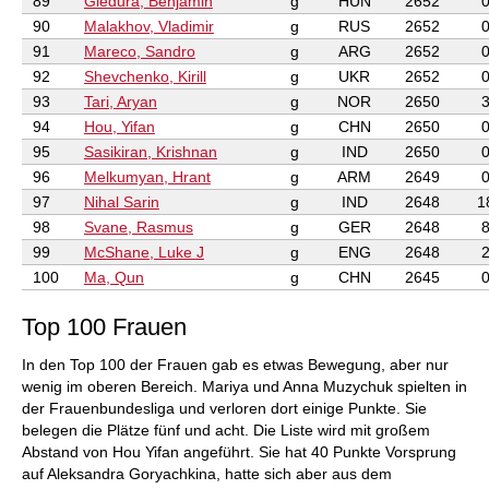
89
Gledura, Benjamin
g
HUN
2652
90
Malakhov, Vladimir
g
RUS
2652
91
Mareco, Sandro
g
ARG
2652
92
Shevchenko, Kirill
g
UKR
2652
93
Tari, Aryan
g
NOR
2650
94
Hou, Yifan
g
CHN
2650
95
Sasikiran, Krishnan
g
IND
2650
96
Melkumyan, Hrant
g
ARM
2649
97
Nihal Sarin
g
IND
2648
1
98
Svane, Rasmus
g
GER
2648
99
McShane, Luke J
g
ENG
2648
100
Ma, Qun
g
CHN
2645
Top 100 Frauen
In den Top 100 der Frauen gab es etwas Bewegung, aber nur
wenig im oberen Bereich. Mariya und Anna Muzychuk spielten in
der Frauenbundesliga und verloren dort einige Punkte. Sie
belegen die Plätze fünf und acht. Die Liste wird mit großem
Abstand von Hou Yifan angeführt. Sie hat 40 Punkte Vorsprung
auf Aleksandra Goryachkina, hatte sich aber aus dem