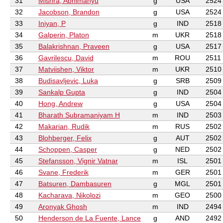
31
Mishra, Abhimanyu
g
USA
2524
32
Jacobson, Brandon
g
USA
2524
33
Iniyan, P
g
IND
2518
34
Galperin, Platon
m
UKR
2518
35
Balakrishnan, Praveen
g
USA
2517
36
Gavrilescu, David
m
ROU
2511
37
Matviishen, Viktor
m
UKR
2510
38
Budisavljevic, Luka
g
SRB
2509
39
Sankalp Gupta
g
IND
2504
40
Hong, Andrew
g
USA
2504
41
Bharath Subramaniyam H
m
IND
2503
42
Makarian, Rudik
m
RUS
2502
43
Blohberger, Felix
g
AUT
2502
44
Schoppen, Casper
g
NED
2502
45
Stefansson, Vignir Vatnar
m
ISL
2501
46
Svane, Frederik
m
GER
2501
47
Batsuren, Dambasuren
g
MGL
2501
48
Kacharava, Nikolozi
m
GEO
2500
49
Aronyak Ghosh
m
IND
2494
50
Henderson de La Fuente, Lance
g
AND
2492