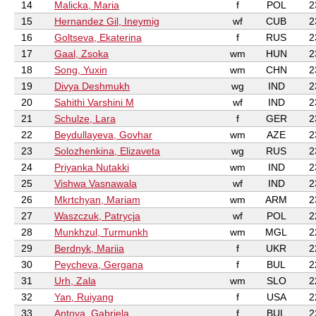
14
Malicka, Maria
f
POL
2
15
Hernandez Gil, Ineymig
wf
CUB
2
16
Goltseva, Ekaterina
f
RUS
2
17
Gaal, Zsoka
wm
HUN
2
18
Song, Yuxin
wm
CHN
2
19
Divya Deshmukh
wg
IND
2
20
Sahithi Varshini M
wf
IND
2
21
Schulze, Lara
f
GER
2
22
Beydullayeva, Govhar
wm
AZE
2
23
Solozhenkina, Elizaveta
wg
RUS
2
24
Priyanka Nutakki
wm
IND
2
25
Vishwa Vasnawala
wf
IND
2
26
Mkrtchyan, Mariam
wm
ARM
2
27
Waszczuk, Patrycja
wf
POL
2
28
Munkhzul, Turmunkh
wm
MGL
2
29
Berdnyk, Mariia
f
UKR
2
30
Peycheva, Gergana
f
BUL
2
31
Urh, Zala
wm
SLO
2
32
Yan, Ruiyang
f
USA
2
33
Antova, Gabriela
f
BUL
2