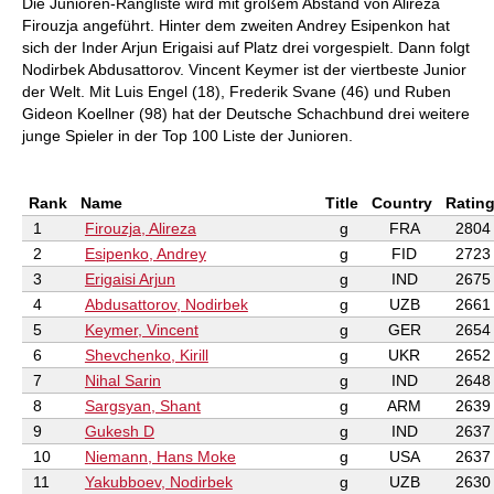
Die Junioren-Rangliste wird mit großem Abstand von Alireza
Firouzja angeführt. Hinter dem zweiten Andrey Esipenkon hat
sich der Inder Arjun Erigaisi auf Platz drei vorgespielt. Dann folgt
Nodirbek Abdusattorov. Vincent Keymer ist der viertbeste Junior
der Welt. Mit Luis Engel (18), Frederik Svane (46) und Ruben
Gideon Koellner (98) hat der Deutsche Schachbund drei weitere
junge Spieler in der Top 100 Liste der Junioren.
Rank
Name
Title
Country
Ratin
1
Firouzja, Alireza
g
FRA
2804
2
Esipenko, Andrey
g
FID
2723
3
Erigaisi Arjun
g
IND
2675
4
Abdusattorov, Nodirbek
g
UZB
2661
5
Keymer, Vincent
g
GER
2654
6
Shevchenko, Kirill
g
UKR
2652
7
Nihal Sarin
g
IND
2648
8
Sargsyan, Shant
g
ARM
2639
9
Gukesh D
g
IND
2637
10
Niemann, Hans Moke
g
USA
2637
11
Yakubboev, Nodirbek
g
UZB
2630