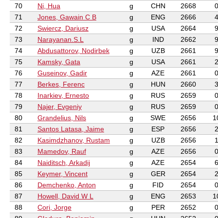
70
Ni, Hua
g
CHN
2668
71
Jones, Gawain C B
g
ENG
2666
72
Swiercz, Dariusz
g
USA
2664
73
Narayanan.S.L
g
IND
2662
74
Abdusattorov, Nodirbek
g
UZB
2661
75
Kamsky, Gata
g
USA
2661
76
Guseinov, Gadir
g
AZE
2661
77
Berkes, Ferenc
g
HUN
2660
78
Inarkiev, Ernesto
g
RUS
2659
79
Najer, Evgeniy
g
RUS
2659
80
Grandelius, Nils
g
SWE
2656
1
81
Santos Latasa, Jaime
g
ESP
2656
82
Kasimdzhanov, Rustam
g
UZB
2656
83
Mamedov, Rauf
g
AZE
2656
84
Naiditsch, Arkadij
g
AZE
2654
85
Keymer, Vincent
g
GER
2654
86
Demchenko, Anton
g
FID
2654
87
Howell, David W L
g
ENG
2653
1
88
Cori, Jorge
g
PER
2652