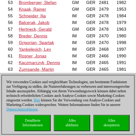
53
Bromberger, Stefan
GM
GER
2481
1982
54
Knaak, Rainer
GM
GER
2479
1953
55
Schneider, Ilja
IM
GER
2478
1984
56
Balcerak, Jakob
IM
GER
2478
1979
57
Hertneck, Gerald
GM
GER
2478
1963
58
Breder, Dennis
IM
GER
2470
1980
59
Grigorian, Spartak
IM
GER
2470
1998
60
Yankelevich, Lev
IM
GER
2468
1997
61
Rosner, Jonas
IM
GER
2466
1990
62
Kaczmarczyk, Dennis
IM
GER
2465
1991
63
Zumsande, Martin
IM
GER
2465
1981
64
Illner, Achim, Dr.
IM
GER
2464
1970
Wir verwenden Cookies und vergleichbare Technologien, um bestimmte Funktionen
65
Schmaltz, Roland
GM
GER
2460
1974
zur Verfügung zu stellen, die Nutzererfahrungen zu verbessern und interessengerechte
66
Teske, Henrik
GM
GER
2460
1968
Inhalte auszuspielen. Abhängig von ihrem Verwendungszweck können dabei neben
technisch erforderlichen Cookies auch Analyse-Cookies sowie Marketing-Cookies
67
Rotstein, Arkadij
GM
GER
2458
1961
eingesetzt werden.
Hier
können Sie der Verwendung von Analyse-Cookies und
68
Zelbel, Patrick
IM
GER
2456
1993
Marketing-Cookies widersprechen. Weitere Informationen finden Sie in unserer
69
Dann, Matthias
IM
GER
2456
1991
Datenschutzerklärung
.
70
Koch, Thomas
IM
GER
2455
1972
Detaillierte
Alles
Alles
71
Parvanyan, Ashot
IM
GER
2455
2001
Informationen
ablehnen
akzeptieren
72
Zuyev, Igor
FM
GER
2453
1964