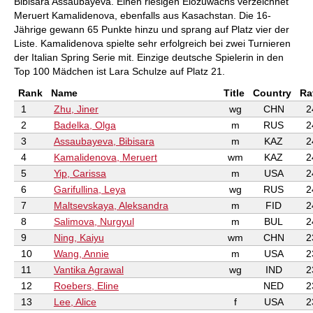
Bibisara Assaubayeva. Einen riesigen Elozuwachs verzeichnet
Meruert Kamalidenova, ebenfalls aus Kasachstan. Die 16-
Jährige gewann 65 Punkte hinzu und sprang auf Platz vier der
Liste. Kamalidenova spielte sehr erfolgreich bei zwei Turnieren
der Italian Spring Serie mit. Einzige deutsche Spielerin in den
Top 100 Mädchen ist Lara Schulze auf Platz 21.
Rank
Name
Title
Country
Ra
1
Zhu, Jiner
wg
CHN
2
2
Badelka, Olga
m
RUS
2
3
Assaubayeva, Bibisara
m
KAZ
2
4
Kamalidenova, Meruert
wm
KAZ
2
5
Yip, Carissa
m
USA
2
6
Garifullina, Leya
wg
RUS
2
7
Maltsevskaya, Aleksandra
m
FID
2
8
Salimova, Nurgyul
m
BUL
2
9
Ning, Kaiyu
wm
CHN
2
10
Wang, Annie
m
USA
2
11
Vantika Agrawal
wg
IND
2
12
Roebers, Eline
NED
2
13
Lee, Alice
f
USA
2