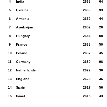
4
India
2668
64
5
Ukraine
2663
93
6
Armenia
2652
44
7
Azerbaijan
2652
26
8
Hungary
2644
58
9
France
2638
50
10
Poland
2637
45
11
Germany
2630
96
12
Netherlands
2622
36
13
England
2620
36
14
Spain
2617
56
15
Israel
2615
43