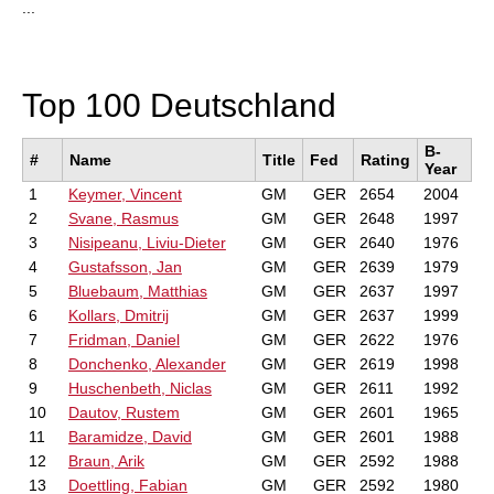
...
Top 100 Deutschland
B-
#
Name
Title
Fed
Rating
Year
1
Keymer, Vincent
GM
GER
2654
2004
2
Svane, Rasmus
GM
GER
2648
1997
3
Nisipeanu, Liviu-Dieter
GM
GER
2640
1976
4
Gustafsson, Jan
GM
GER
2639
1979
5
Bluebaum, Matthias
GM
GER
2637
1997
6
Kollars, Dmitrij
GM
GER
2637
1999
7
Fridman, Daniel
GM
GER
2622
1976
8
Donchenko, Alexander
GM
GER
2619
1998
9
Huschenbeth, Niclas
GM
GER
2611
1992
10
Dautov, Rustem
GM
GER
2601
1965
11
Baramidze, David
GM
GER
2601
1988
12
Braun, Arik
GM
GER
2592
1988
13
Doettling, Fabian
GM
GER
2592
1980