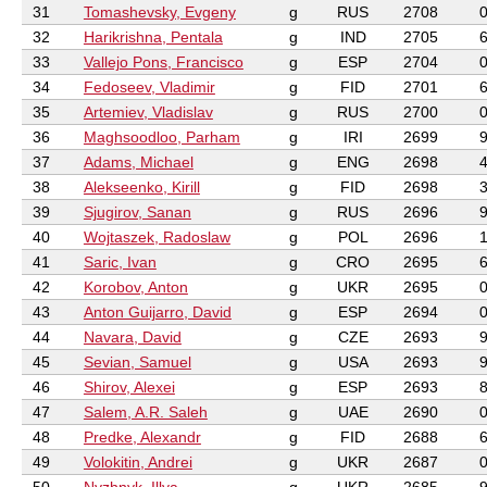
31
Tomashevsky, Evgeny
g
RUS
2708
32
Harikrishna, Pentala
g
IND
2705
33
Vallejo Pons, Francisco
g
ESP
2704
34
Fedoseev, Vladimir
g
FID
2701
35
Artemiev, Vladislav
g
RUS
2700
36
Maghsoodloo, Parham
g
IRI
2699
37
Adams, Michael
g
ENG
2698
38
Alekseenko, Kirill
g
FID
2698
39
Sjugirov, Sanan
g
RUS
2696
40
Wojtaszek, Radoslaw
g
POL
2696
41
Saric, Ivan
g
CRO
2695
42
Korobov, Anton
g
UKR
2695
43
Anton Guijarro, David
g
ESP
2694
44
Navara, David
g
CZE
2693
45
Sevian, Samuel
g
USA
2693
46
Shirov, Alexei
g
ESP
2693
47
Salem, A.R. Saleh
g
UAE
2690
48
Predke, Alexandr
g
FID
2688
49
Volokitin, Andrei
g
UKR
2687