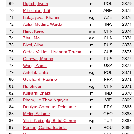
69
Rajlich, Iweta
m
POL
2379
70
Mkrtchian, Lilit
m
ARM
2378
71
Balajayeva, Khanim
wg
AZE
2376
72
Aulia, Medina Warda
m
INA
2374
73
Ning, Kaiyu
wm
CHN
2374
74
Zhai, Mo
wg
CHN
2374
75
Bivol, Alina
m
RUS
2373
76
Ordaz Valdes, Lisandra Teresa
m
CUB
2373
77
Guseva, Marina
m
RUS
2372
78
Wang, Annie
m
USA
2372
79
Antolak, Julia
wg
POL
2371
80
Guichard, Pauline
m
FRA
2371
81
Ni, Shiqun
wg
CHN
2371
82
Kulkarni Bhakti
m
IND
2370
83
Pham, Le Thao Nguyen
m
VIE
2369
84
Daulyte-Cornette, Deimante
m
FRA
2368
85
Melia, Salome
m
GEO
2368
86
Yildiz Kadioglu, Betul Cemre
wg
TUR
2368
87
Peptan, Corina-Isabela
m
ROU
2366