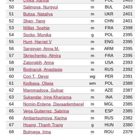
49
Cyfka, Karina
m
POL
2403
50
Salimova, Nurgyul
m
BUL
2403
51
Buksa, Nataliya
m
UKR
2401
52
Shen, Yang
m
CHN
2401
53
Milliet, Sophie
m
FRA
2398
54
Socko, Monika
g
POL
2395
55
Hunt, Harriet V
m
ENG
2395
56
Sargsyan, Anna M.
m
ARM
2395
57
Skripchenko, Almira
m
FRA
2395
58
Zatonskih, Anna
m
USA
2393
59
Bodnaruk, Anastasia
m
RUS
2392
60
Cori T., Deysi
wg
PER
2391
61
Kiolbasa, Oliwia
wm
POL
2388
62
Mammadova, Gulnar
m
AZE
2387
63
Sukandar, Irine Kharisma
m
INA
2386
64
Nomin-Erdene, Davaademberel
m
MGL
2385
65
Vega Gutierrez, Sabrina
m
ESP
2385
66
Ambartsumova, Karina
m
RUS
2382
67
Hoang, Thanh Trang
g
HUN
2380
68
Bulmaga, Irina
m
ROU
2379