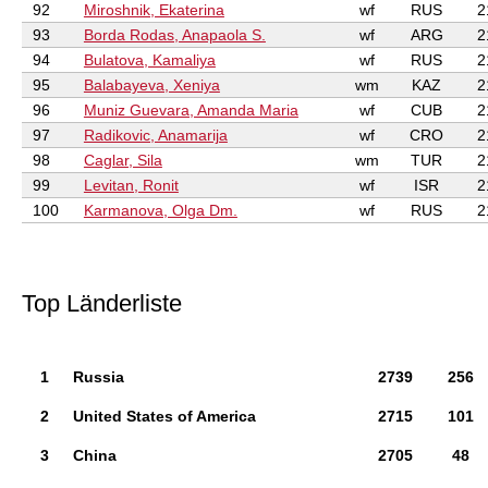
92
Miroshnik, Ekaterina
wf
RUS
2
93
Borda Rodas, Anapaola S.
wf
ARG
2
94
Bulatova, Kamaliya
wf
RUS
2
95
Balabayeva, Xeniya
wm
KAZ
2
96
Muniz Guevara, Amanda Maria
wf
CUB
2
97
Radikovic, Anamarija
wf
CRO
2
98
Caglar, Sila
wm
TUR
2
99
Levitan, Ronit
wf
ISR
2
100
Karmanova, Olga Dm.
wf
RUS
2
Top Länderliste
1
Russia
2739
256
2
United States of America
2715
101
3
China
2705
48