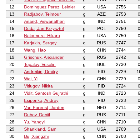
12
Dominguez Perez, Leinier
g
USA
2756
13
Radjabov, Teimour
g
AZE
2753
14
Anand, Viswanathan
g
IND
2751
15
Duda, Jan-Krzysztof
g
POL
2750
16
Nakamura, Hikaru
g
USA
2750
17
Karjakin, Sergey
g
RUS
2747
18
Wang, Hao
g
CHN
2744
19
Grischuk, Alexander
g
RUS
2742
20
Topalov, Veselin
g
BUL
2730
21
Andreikin, Dmitry
g
FID
2729
1
22
Wei, Yi
g
CHN
2729
23
Vitiugov, Nikita
g
FID
2724
24
Vidit, Santosh Gujrathi
g
IND
2723
25
Esipenko, Andrey
g
FID
2723
26
Van Foreest, Jorden
g
NED
2714
27
Dubov, Daniil
g
RUS
2711
28
Yu, Yangyi
g
CHN
2710
29
Shankland, Sam
g
USA
2709
30
Bu, Xiangzhi
g
CHN
2708