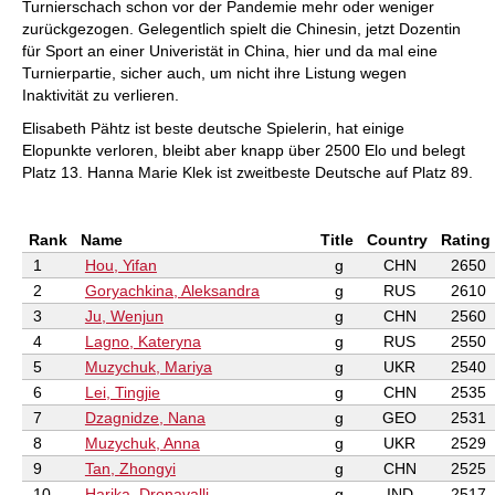
Turnierschach schon vor der Pandemie mehr oder weniger
zurückgezogen. Gelegentlich spielt die Chinesin, jetzt Dozentin
für Sport an einer Univeristät in China, hier und da mal eine
Turnierpartie, sicher auch, um nicht ihre Listung wegen
Inaktivität zu verlieren.
Elisabeth Pähtz ist beste deutsche Spielerin, hat einige
Elopunkte verloren, bleibt aber knapp über 2500 Elo und belegt
Platz 13. Hanna Marie Klek ist zweitbeste Deutsche auf Platz 89.
Rank
Name
Title
Country
Rating
1
Hou, Yifan
g
CHN
2650
2
Goryachkina, Aleksandra
g
RUS
2610
3
Ju, Wenjun
g
CHN
2560
4
Lagno, Kateryna
g
RUS
2550
5
Muzychuk, Mariya
g
UKR
2540
6
Lei, Tingjie
g
CHN
2535
7
Dzagnidze, Nana
g
GEO
2531
8
Muzychuk, Anna
g
UKR
2529
9
Tan, Zhongyi
g
CHN
2525
10
Harika, Dronavalli
g
IND
2517