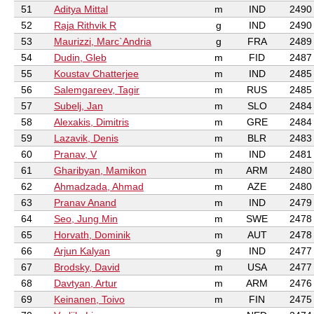
51
Aditya Mittal
m
IND
2490
52
Raja Rithvik R
g
IND
2490
53
Maurizzi, Marc`Andria
g
FRA
2489
54
Dudin, Gleb
m
FID
2487
55
Koustav Chatterjee
m
IND
2485
56
Salemgareev, Tagir
m
RUS
2485
57
Subelj, Jan
m
SLO
2484
58
Alexakis, Dimitris
m
GRE
2484
59
Lazavik, Denis
m
BLR
2483
60
Pranav, V
m
IND
2481
61
Gharibyan, Mamikon
m
ARM
2480
62
Ahmadzada, Ahmad
m
AZE
2480
63
Pranav Anand
m
IND
2479
64
Seo, Jung Min
m
SWE
2478
65
Horvath, Dominik
m
AUT
2478
66
Arjun Kalyan
g
IND
2477
67
Brodsky, David
m
USA
2477
68
Davtyan, Artur
m
ARM
2476
69
Keinanen, Toivo
m
FIN
2475