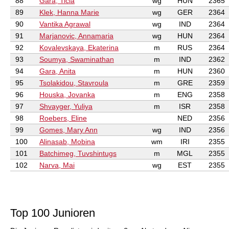
88
Gara, Ticia
wg
HUN
2365
89
Klek, Hanna Marie
wg
GER
2364
90
Vantika Agrawal
wg
IND
2364
91
Marjanovic, Annamaria
wg
HUN
2364
92
Kovalevskaya, Ekaterina
m
RUS
2364
93
Soumya, Swaminathan
m
IND
2362
94
Gara, Anita
m
HUN
2360
95
Tsolakidou, Stavroula
m
GRE
2359
96
Houska, Jovanka
m
ENG
2358
97
Shvayger, Yuliya
m
ISR
2358
98
Roebers, Eline
NED
2356
99
Gomes, Mary Ann
wg
IND
2356
100
Alinasab, Mobina
wm
IRI
2355
101
Batchimeg, Tuvshintugs
m
MGL
2355
102
Narva, Mai
wg
EST
2355
Top 100 Junioren