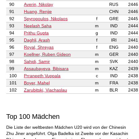
90
Averin, Nikolay
RUS
2446
91
Huang, Renjie
CHN
2446
92
Spyropoulos, Nikolaos
f
GRE
2445
93
Neelash Saha
m
IND
2444
94
Prithu Gupta
g
IND
2444
95
Daghli, Arash
f
IRI
2441
96
Royal, Shreyas
f
ENG
2440
97
Koellner, Ruben Gideon
m
GER
2440
98
Sahidi, Samir
m
SVK
2440
99
Assaubayeva, Bibisara
m
KAZ
2439
100
Prraneeth Vuppala
c
IND
2438
101
Boyer, Mahel
m
FRA
2438
102
Zarubitski, Viachaslau
m
BLR
2438
Top 100 Mädchen
Die Liste der weltbesten Mädchen U20 wird von der Chinesin
Zhu Jiner angeführt. Olga Badelka ist Zweite vor der Kasachin