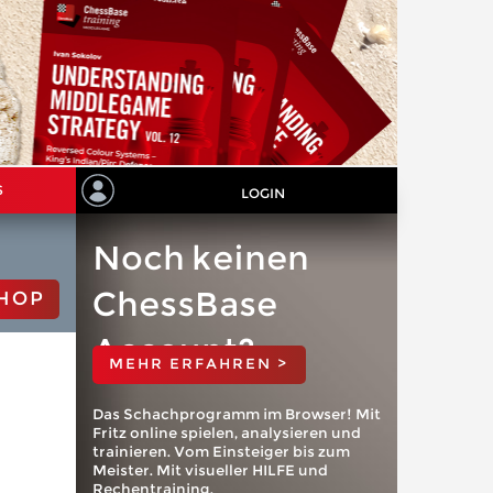
S
LOGIN
Noch keinen
ChessBase
HOP
Account?
MEHR ERFAHREN >
Das Schachprogramm im Browser! Mit
Fritz online spielen, analysieren und
trainieren. Vom Einsteiger bis zum
Meister. Mit visueller HILFE und
Rechentraining.