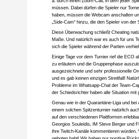
a. durch einen Zoom-Call, in dem jeder Spi
müssen. Dabei dürfen die Spieler nur Torn
haben, müssen die Webcam anschalten und i
„Side-Cam“ hinzu, die den Spieler von der 
Diese Überwachung schließt Cheating natür
Maße. Und natürlich war es auch für uns Te
sich die Spieler während der Partien verhie
Einige Tage vor dem Turnier rief die ECO
zu erläutern und die Gruppenphase auszulos
ausgezeichnete und sehr professionelle Or
und es gab keinen einzigen Streitfall! Natü
Probleme im Whatsapp-Chat der Team-Capta
der Schiedsrichter haben alle Situation mit
Genau wie in der Quarantäne-Liga und bei
einem solchen Spitzenturnier natürlich auc
auf den verschiedenen Plattformen erlebb
Georgios Souleidis, IM Steve Berger und F
ihre Twitch-Kanäle kommentieren würden. Vi
geboten habt! Wir haben nur positive Rück