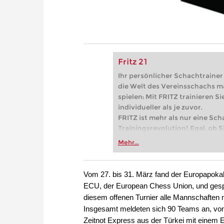
Fritz 21
Ihr persönlicher Schachtrainer -
die Welt des Vereinsschachs m
spielen: Mit FRITZ trainieren Sie
individueller als je zuvor.
FRITZ ist mehr als nur eine Sch
Trainingsrevolution! Egal, ob Si
Vereinsschachs machen oder ber
Mehr...
FRITZ trainieren Sie effizienter,
zuvor.
Vom 27. bis 31. März fand der Europapokal 
ECU, der European Chess Union, und gesp
diesem offenen Turnier alle Mannschaften mi
Insgesamt meldeten sich 90 Teams an, vo
Zeitnot Express aus der Türkei mit einem