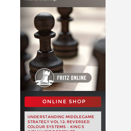
ONLINE SHOP
UNDERSTANDING MIDDLEGAME
STRATEGY VOL 12: REVERSED
COLOUR SYSTEMS – KING’S