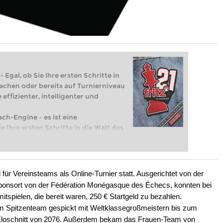
 Egal, ob Sie Ihre ersten Schritte in
achen oder bereits auf Turnierniveau
 effizienter, intelligenter und
ach-Engine – es ist eine
e Ihre ersten Schritte in die Welt des
eits auf Turnierniveau spielen: Mit
 intelligenter und individueller als je
für Vereinsteams als Online-Turnier statt. Ausgerichtet von der
onsort von der Fédération Monégasque des Échecs, konnten bei
tspielen, die bereit waren, 250 € Startgeld zu bezahlen.
m Spitzenteam gespickt mit Weltklassegroßmeistern bis zum
 Eloschnitt von 2076. Außerdem bekam das Frauen-Team von