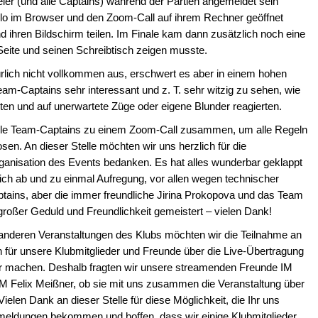
eler (und alle Captains) während der Partien angemeldet sein
elo im Browser und den Zoom-Call auf ihrem Rechner geöffnet
hren Bildschirm teilen. Im Finale kam dann zusätzlich noch eine
Seite und seinen Schreibtisch zeigen musste.
lich nicht vollkommen aus, erschwert es aber in einem hohen
am-Captains sehr interessant und z. T. sehr witzig zu sehen, wie
lten und auf unerwartete Züge oder eigene Blunder reagierten.
 alle Team-Captains zu einem Zoom-Call zusammen, um alle Regeln
en. An dieser Stelle möchten wir uns herzlich für die
ganisation des Events bedanken. Es hat alles wunderbar geklappt
rlich ab und zu einmal Aufregung, vor allen wegen technischer
ins, aber die immer freundliche Jirina Prokopova und das Team
 großer Geduld und Freundlichkeit gemeistert – vielen Dank!
 anderen Veranstaltungen des Klubs möchten wir die Teilnahme an
h für unsere Klubmitglieder und Freunde über die Live-Übertragung
ar machen. Deshalb fragten wir unsere streamenden Freunde IM
M Felix Meißner, ob sie mit uns zusammen die Veranstaltung über
elen Dank an dieser Stelle für diese Möglichkeit, die Ihr uns
meldungen bekommen und hoffen, dass wir einige Klubmitglieder