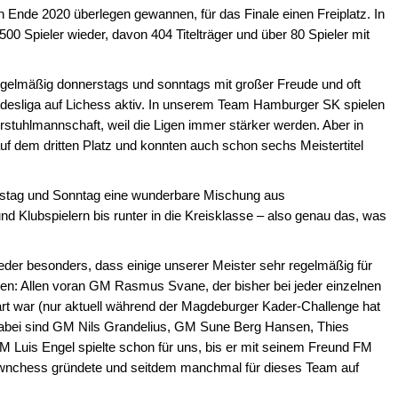
 Ende 2020 überlegen gewannen, für das Finale einen Freiplatz. In
 500 Spieler wieder, davon 404 Titelträger und über 80 Spieler mit
egelmäßig donnerstags und sonntags mit großer Freude und oft
desliga auf Lichess aktiv. In unserem Team Hamburger SK spielen
stuhlmannschaft, weil die Ligen immer stärker werden. Aber in
uf dem dritten Platz und konnten auch schon sechs Meistertitel
rstag und Sonntag eine wunderbare Mischung aus
nd Klubspielern bis runter in die Kreisklasse – also genau das, was
ieder besonders, dass einige unserer Meister sehr regelmäßig für
olen: Allen voran GM Rasmus Svane, der bisher bei jeder einzelnen
rt war (nur aktuell während der Magdeburger Kader-Challenge hat
 dabei sind GM Nils Grandelius, GM Sune Berg Hansen, Thies
Luis Engel spielte schon für uns, bis er mit seinem Freund FM
ownchess gründete und seitdem manchmal für dieses Team auf