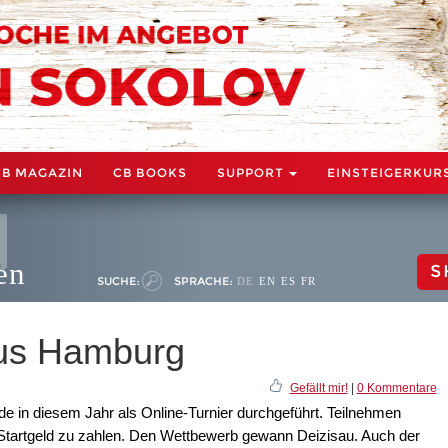
CB MAGAZIN
CB BOOKS
SUPPORT
EINSTEIGERKUR
en
S
SUCHE:
SPRACHE:
DE
EN
ES
FR
aus Hamburg
Gefällt mir!
|
0 Kommentare
e in diesem Jahr als Online-Turnier durchgeführt. Teilnehmen
o Startgeld zu zahlen. Den Wettbewerb gewann Deizisau. Auch der