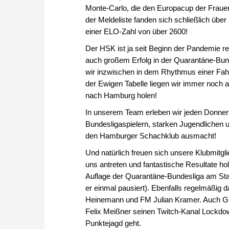
Monte-Carlo, die den Europacup der Frauen
der Meldeliste fanden sich schließlich über
einer ELO-Zahl von über 2600!
Der HSK ist ja seit Beginn der Pandemie r
auch großem Erfolg in der Quarantäne-Bun
wir inzwischen in dem Rhythmus einer Fahr
der Ewigen Tabelle liegen wir immer noch a
nach Hamburg holen!
In unserem Team erleben wir jeden Donne
Bundesligaspielern, starken Jugendlichen u
den Hamburger Schachklub ausmacht!
Und natürlich freuen sich unsere Klubmitgl
uns antreten und fantastische Resultate h
Auflage der Quarantäne-Bundesliga am Sta
er einmal pausiert). Ebenfalls regelmäßig
Heinemann und FM Julian Kramer. Auch GM 
Felix Meißner seinen Twitch-Kanal Lockd
Punktejagd geht.