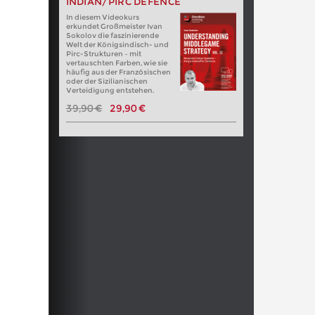
INDIAN/PIRC DEFENCE
In diesem Videokurs
erkundet Großmeister Ivan
Sokolov die faszinierende
Welt der Königsindisch- und
Pirc-Strukturen – mit
vertauschten Farben, wie sie
häufig aus der Französischen
oder der Sizilianischen
Verteidigung entstehen.
39,90 €
29,90 €