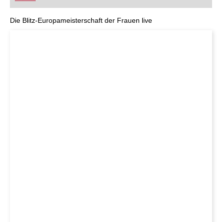
FRITZ trainieren Sie effizienter, intelligenter und
individueller als je zuvor.
Die Blitz-Europameisterschaft der Frauen live