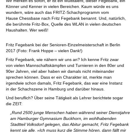
Wir merken es sofort, er ist ein Multitalent, dieser Fegebank, ein
Könner und Kenner in vielen Bereichen. Kaum würde es uns
wundern, wäre auch das FRITZ-Schachprogramm vom
Hause Chessbase nach Fritz Fegebank benannt. Und, natürlich,
die berühmte Fritz-Box, Quelle des WLAN in vielen deutschen
Haushalten. Wer weiß!
Fritz Fegebank bei der Senioren-Einzelmeisterschaft in Berlin
2017 (Foto: Frank Hoppe – vielen Dank!)
Fritz Fegebank, wie nähern wir uns an? Ich kenne Fritz zwar
von vielen Mannschaftskämpfen und Turnieren in den 80er und
90er Jahren, viel aber haben wir damals nicht miteinander
sprechen können. Dass er ein Charakter ist, merkte man
irgendwie schon damals, Fritz Fegebank, das war eine Instanz
in der Schachszene in Hamburg und darüber hinaus.
Und beruflich? Über seine Tätigkeit als Lehrer berichtete sogar
die ZEIT:
„Rund 2500 junge Menschen haben während seiner Dienstjahre
am Hamburger Gymnasium Buckhorn, im wohlhabenden
Stadtteil Volksdorf gelegen, das Abitur gemacht, Fritz Fegebank
kennt sie alle. »Ich muss kurz die Stimme hören, dann fällt mir