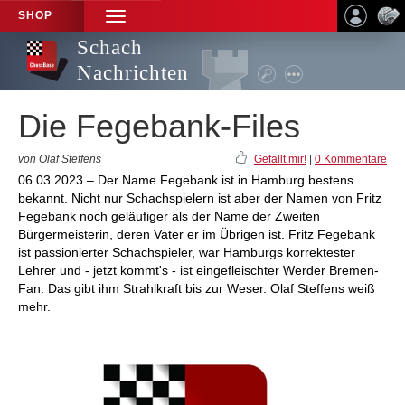
SHOP
TOGGLE
NAVIGATION
Schach
Nachrichten
Die Fegebank-Files
von Olaf Steffens
Gefällt mir!
|
0 Kommentare
06.03.2023 – Der Name Fegebank ist in Hamburg bestens
bekannt. Nicht nur Schachspielern ist aber der Namen von Fritz
Fegebank noch geläufiger als der Name der Zweiten
Bürgermeisterin, deren Vater er im Übrigen ist. Fritz Fegebank
ist passionierter Schachspieler, war Hamburgs korrektester
Lehrer und - jetzt kommt's - ist eingefleischter Werder Bremen-
Fan. Das gibt ihm Strahlkraft bis zur Weser. Olaf Steffens weiß
mehr.