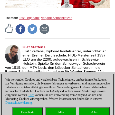
Themen:
Fritz Fegebank
,
Vegane Schachkatzen
Olaf Steffens
Olaf Steffens, Diplom-Handelslehrer, unterrichtet an
einer Bremer Berufsschule. FIDE-Meister seit 1997,
ELO um die 2200, aufgewachsen in Schleswig-
Holstein. Spielte für den Schleswiger Schachverein
von 1919, den MTV Leck, den Lübecker Schachverein, die
Bremer Schachgesellschaft und nun für Werder Bremen. Von
2012 bis 2021 Manager des Schachbundesliga-Teams des SV
Werder Bremen. Bloggt seit 10 Jahren auf www.schach-welt.de
Wir verwenden Cookies und vergleichbare Technologien, um bestimmte Funktionen
zur Verfügung zu stellen, die Nutzererfahrungen zu verbessern und interessengerechte
und VeganeSchachkatzen.de.
Inhalte auszuspielen. Abhängig von ihrem Verwendungszweck können dabei neben
technisch erforderlichen Cookies auch Analyse-Cookies sowie Marketing-Cookies
eingesetzt werden.
Hier
können Sie der Verwendung von Analyse-Cookies und
Marketing-Cookies widersprechen. Weitere Informationen finden Sie in unserer
Datenschutzerklärung
.
Datenschutzhinweis
|
Impressum
|
Kontakt
|
Cookies Management
|
Lizenzen
|
Detaillierte
Alles
Alles