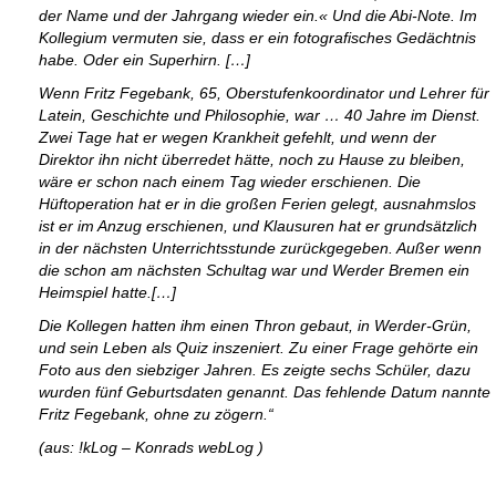
der Name und der Jahrgang wieder ein.« Und die Abi-Note. Im
Kollegium vermuten sie, dass er ein fotografisches Gedächtnis
habe. Oder ein Superhirn. […]
Wenn Fritz Fegebank, 65, Oberstufenkoordinator und Lehrer für
Latein, Geschichte und Philosophie, war … 40 Jahre im Dienst.
Zwei Tage hat er wegen Krankheit gefehlt, und wenn der
Direktor ihn nicht überredet hätte, noch zu Hause zu bleiben,
wäre er schon nach einem Tag wieder erschienen. Die
Hüftoperation hat er in die großen Ferien gelegt, ausnahmslos
ist er im Anzug erschienen, und Klausuren hat er grundsätzlich
in der nächsten Unterrichtsstunde zurückgegeben. Außer wenn
die schon am nächsten Schultag war und Werder Bremen ein
Heimspiel hatte.[…]
Die Kollegen hatten ihm einen Thron gebaut, in Werder-Grün,
und sein Leben als Quiz inszeniert. Zu einer Frage gehörte ein
Foto aus den siebziger Jahren. Es zeigte sechs Schüler, dazu
wurden fünf Geburtsdaten genannt. Das fehlende Datum nannte
Fritz Fegebank, ohne zu zögern.“
(aus: !kLog – Konrads webLog )