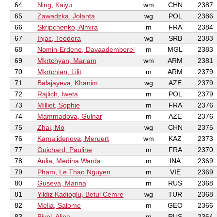
64
Ning, Kaiyu
wm
CHN
2387
65
Zawadzka, Jolanta
wg
POL
2386
66
Skripchenko, Almira
m
FRA
2384
67
Injac, Teodora
wg
SRB
2383
68
Nomin-Erdene, Davaademberel
m
MGL
2383
69
Mkrtchyan, Mariam
wm
ARM
2381
70
Mkrtchian, Lilit
m
ARM
2379
71
Balajayeva, Khanim
wg
AZE
2379
72
Rajlich, Iweta
m
POL
2379
73
Milliet, Sophie
m
FRA
2376
74
Mammadova, Gulnar
m
AZE
2376
75
Zhai, Mo
wg
CHN
2375
76
Kamalidenova, Meruert
wm
KAZ
2373
77
Guichard, Pauline
m
FRA
2370
78
Aulia, Medina Warda
m
INA
2369
79
Pham, Le Thao Nguyen
m
VIE
2369
80
Guseva, Marina
m
RUS
2368
81
Yildiz Kadioglu, Betul Cemre
wg
TUR
2368
82
Melia, Salome
m
GEO
2366
83
Bivol, Alina
m
RUS
2364