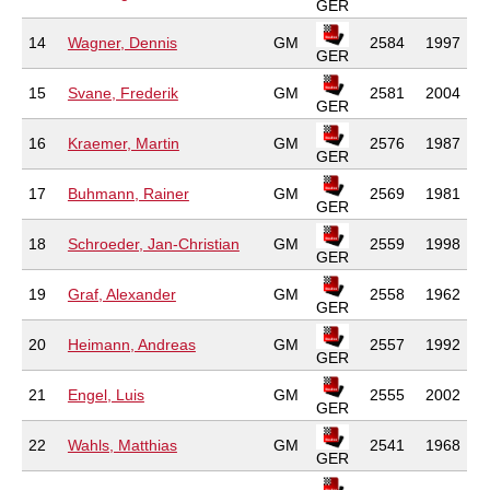
GER
14
Wagner, Dennis
GM
2584
1997
GER
15
Svane, Frederik
GM
2581
2004
GER
16
Kraemer, Martin
GM
2576
1987
GER
17
Buhmann, Rainer
GM
2569
1981
GER
18
Schroeder, Jan-Christian
GM
2559
1998
GER
19
Graf, Alexander
GM
2558
1962
GER
20
Heimann, Andreas
GM
2557
1992
GER
21
Engel, Luis
GM
2555
2002
GER
22
Wahls, Matthias
GM
2541
1968
GER