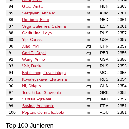
84
Gara, Anita
m
HUN
2363
85
Sargsyan, Anna M.
m
ARM
2361
86
Roebers, Eline
m
NED
2361
87
Vega Gutierrez, Sabrina
m
ESP
2361
88
Garifullina, Leya
m
RUS
2357
89
Yip, Carissa
m
USA
2357
90
Xiao, Yiyi
wg
CHN
2357
91
Cori T., Deysi
wg
PER
2356
92
Wang, Annie
m
USA
2356
93
Voit, Daria
wg
RUS
2355
94
Batchimeg, Tuvshintugs
m
MGL
2355
95
Kovalevskaya, Ekaterina
m
RUS
2354
96
Ni, Shiqun
wg
CHN
2354
97
Tsolakidou, Stavroula
m
GRE
2353
98
Vantika Agrawal
wg
IND
2352
99
Savina, Anastasia
m
FRA
2351
100
Peptan, Corina-Isabela
m
ROU
2351
Top 100 Junioren