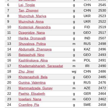
6
Lei, Tingjie
g
CHN
2545
7
Tan, Zhongyi
g
CHN
2530
8
Muzychuk, Mariya
g
UKR
2523
9
Muzychuk, Anna
g
UKR
2522
10
Kosteniuk, Alexandra
g
FID
2519
11
Dzagnidze, Nana
g
GEO
2517
12
Harika, Dronavalli
g
IND
2507
13
Shuvalova, Polina
m
RUS
2498
14
Abdumalik, Zhansaya
g
KAZ
2496
15
Batsiashvili, Nino
g
GEO
2493
16
Kashlinskaya, Alina
m
POL
2491
17
Khademalsharieh, Sarasadat
m
IRI
2490
18
Zhu, Jiner
wg
CHN
2486
19
Khotenashvili, Bela
g
GEO
2485
20
Gunina, Valentina
g
RUS
2476
21
Mammadzada, Gunay
m
AZE
2472
22
Paehtz, Elisabeth
g
GER
2464
23
Ioseliani, Nana
m
GEO
2462
24
Cramling, Pia
g
SWE
2458