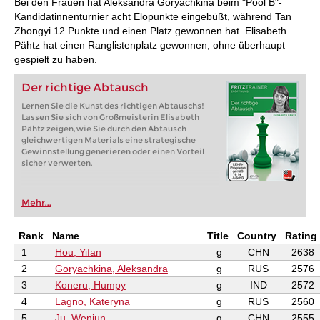
Bei den Frauen hat Aleksandra Goryachkina beim "Pool B"-
Kandidatinnenturnier acht Elopunkte eingebüßt, während Tan
Zhongyi 12 Punkte und einen Platz gewonnen hat. Elisabeth
Pähtz hat einen Ranglistenplatz gewonnen, ohne überhaupt
gespielt zu haben.
Der richtige Abtausch
Lernen Sie die Kunst des richtigen Abtauschs!
Lassen Sie sich von Großmeisterin Elisabeth
Pähtz zeigen, wie Sie durch den Abtausch
gleichwertigen Materials eine strategische
Gewinnstellung generieren oder einen Vorteil
sicher verwerten.
Mehr...
Rank
Name
Title
Country
Rating
1
Hou, Yifan
g
CHN
2638
2
Goryachkina, Aleksandra
g
RUS
2576
3
Koneru, Humpy
g
IND
2572
4
Lagno, Kateryna
g
RUS
2560
5
Ju, Wenjun
g
CHN
2555