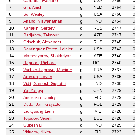
6
Caruana, Fabiano
g
USA
2766
7
Giri, Anish
g
NED
2764
8
So, Wesley
g
USA
2760
9
Anand, Viswanathan
g
IND
2754
10
Karjakin, Sergey
g
RUS
2747
11
Radjabov, Teimour
g
AZE
2747
12
Grischuk, Alexander
g
RUS
2745
13
Dominguez Perez, Leinier
g
USA
2743
14
Mamedyarov, Shakhriyar
g
AZE
2740
15
Rapport, Richard
g
ROU
2740
16
Vachier-Lagrave, Maxime
g
FRA
2737
17
Aronian, Levon
g
USA
2735
18
Vidit, Santosh Gujrathi
g
IND
2730
19
Yu, Yangyi
g
CHN
2729
1
20
Andreikin, Dmitry
g
FID
2729
21
Duda, Jan-Krzysztof
g
POL
2729
22
Le, Quang Liem
g
VIE
2728
23
Topalov, Veselin
g
BUL
2728
24
Gukesh D
g
IND
2725
25
Vitiugov, Nikita
g
FID
2723