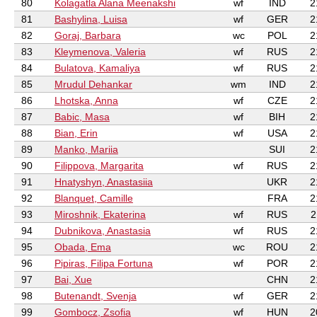
80
Kolagatla Alana Meenakshi
wf
IND
2
81
Bashylina, Luisa
wf
GER
2
82
Goraj, Barbara
wc
POL
2
83
Kleymenova, Valeria
wf
RUS
2
84
Bulatova, Kamaliya
wf
RUS
2
85
Mrudul Dehankar
wm
IND
2
86
Lhotska, Anna
wf
CZE
2
87
Babic, Masa
wf
BIH
2
88
Bian, Erin
wf
USA
2
89
Manko, Mariia
SUI
2
90
Filippova, Margarita
wf
RUS
2
91
Hnatyshyn, Anastasiia
UKR
2
92
Blanquet, Camille
FRA
2
93
Miroshnik, Ekaterina
wf
RUS
2
94
Dubnikova, Anastasia
wf
RUS
2
95
Obada, Ema
wc
ROU
2
96
Pipiras, Filipa Fortuna
wf
POR
2
97
Bai, Xue
CHN
2
98
Butenandt, Svenja
wf
GER
2
99
Gombocz, Zsofia
wf
HUN
2