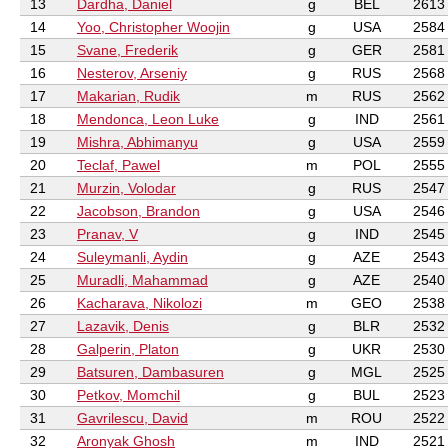
13
Dardha, Daniel
g
BEL
2613
14
Yoo, Christopher Woojin
g
USA
2584
15
Svane, Frederik
g
GER
2581
16
Nesterov, Arseniy
g
RUS
2568
17
Makarian, Rudik
m
RUS
2562
18
Mendonca, Leon Luke
g
IND
2561
19
Mishra, Abhimanyu
g
USA
2559
20
Teclaf, Pawel
m
POL
2555
21
Murzin, Volodar
g
RUS
2547
22
Jacobson, Brandon
g
USA
2546
23
Pranav, V
g
IND
2545
24
Suleymanli, Aydin
g
AZE
2543
25
Muradli, Mahammad
g
AZE
2540
26
Kacharava, Nikolozi
m
GEO
2538
27
Lazavik, Denis
g
BLR
2532
28
Galperin, Platon
g
UKR
2530
29
Batsuren, Dambasuren
g
MGL
2525
30
Petkov, Momchil
g
BUL
2523
31
Gavrilescu, David
m
ROU
2522
32
Aronyak Ghosh
m
IND
2521