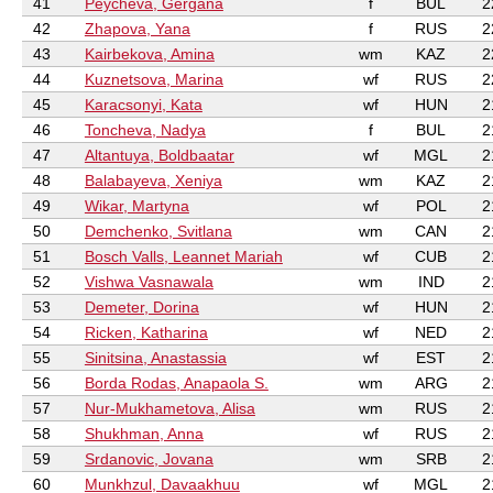
41
Peycheva, Gergana
f
BUL
2
42
Zhapova, Yana
f
RUS
2
43
Kairbekova, Amina
wm
KAZ
2
44
Kuznetsova, Marina
wf
RUS
2
45
Karacsonyi, Kata
wf
HUN
2
46
Toncheva, Nadya
f
BUL
2
47
Altantuya, Boldbaatar
wf
MGL
2
48
Balabayeva, Xeniya
wm
KAZ
2
49
Wikar, Martyna
wf
POL
2
50
Demchenko, Svitlana
wm
CAN
2
51
Bosch Valls, Leannet Mariah
wf
CUB
2
52
Vishwa Vasnawala
wm
IND
2
53
Demeter, Dorina
wf
HUN
2
54
Ricken, Katharina
wf
NED
2
55
Sinitsina, Anastassia
wf
EST
2
56
Borda Rodas, Anapaola S.
wm
ARG
2
57
Nur-Mukhametova, Alisa
wm
RUS
2
58
Shukhman, Anna
wf
RUS
2
59
Srdanovic, Jovana
wm
SRB
2
60
Munkhzul, Davaakhuu
wf
MGL
2