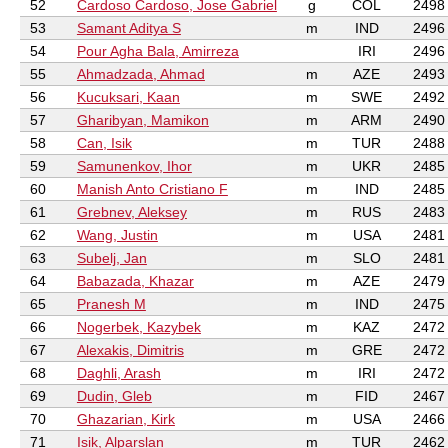
52
Cardoso Cardoso, Jose Gabriel
g
COL
2498
53
Samant Aditya S
m
IND
2496
54
Pour Agha Bala, Amirreza
IRI
2496
55
Ahmadzada, Ahmad
m
AZE
2493
56
Kucuksari, Kaan
m
SWE
2492
57
Gharibyan, Mamikon
m
ARM
2490
58
Can, Isik
m
TUR
2488
59
Samunenkov, Ihor
m
UKR
2485
60
Manish Anto Cristiano F
m
IND
2485
61
Grebnev, Aleksey
m
RUS
2483
62
Wang, Justin
m
USA
2481
63
Subelj, Jan
m
SLO
2481
64
Babazada, Khazar
m
AZE
2479
65
Pranesh M
m
IND
2475
66
Nogerbek, Kazybek
m
KAZ
2472
67
Alexakis, Dimitris
m
GRE
2472
68
Daghli, Arash
m
IRI
2472
69
Dudin, Gleb
m
FID
2467
70
Ghazarian, Kirk
m
USA
2466
71
Isik, Alparslan
m
TUR
2462