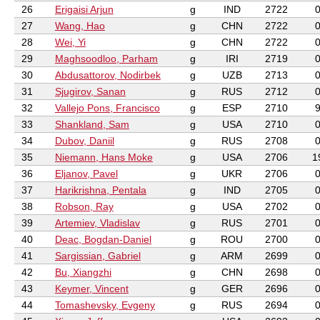
26
Erigaisi Arjun
g
IND
2722
27
Wang, Hao
g
CHN
2722
28
Wei, Yi
g
CHN
2722
29
Maghsoodloo, Parham
g
IRI
2719
30
Abdusattorov, Nodirbek
g
UZB
2713
31
Sjugirov, Sanan
g
RUS
2712
32
Vallejo Pons, Francisco
g
ESP
2710
33
Shankland, Sam
g
USA
2710
34
Dubov, Daniil
g
RUS
2708
35
Niemann, Hans Moke
g
USA
2706
1
36
Eljanov, Pavel
g
UKR
2706
37
Harikrishna, Pentala
g
IND
2705
38
Robson, Ray
g
USA
2702
39
Artemiev, Vladislav
g
RUS
2701
40
Deac, Bogdan-Daniel
g
ROU
2700
41
Sargissian, Gabriel
g
ARM
2699
42
Bu, Xiangzhi
g
CHN
2698
43
Keymer, Vincent
g
GER
2696
44
Tomashevsky, Evgeny
g
RUS
2694