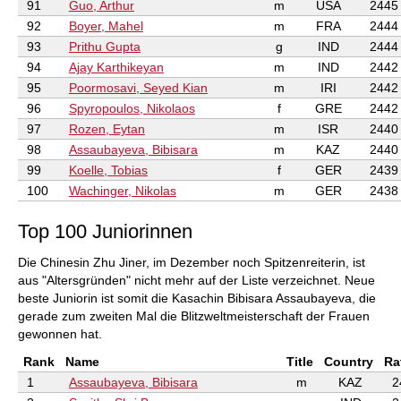
91
Guo, Arthur
m
USA
2445
92
Boyer, Mahel
m
FRA
2444
93
Prithu Gupta
g
IND
2444
94
Ajay Karthikeyan
m
IND
2442
95
Poormosavi, Seyed Kian
m
IRI
2442
96
Spyropoulos, Nikolaos
f
GRE
2442
97
Rozen, Eytan
m
ISR
2440
98
Assaubayeva, Bibisara
m
KAZ
2440
99
Koelle, Tobias
f
GER
2439
100
Wachinger, Nikolas
m
GER
2438
Top 100 Juniorinnen
Die Chinesin Zhu Jiner, im Dezember noch Spitzenreiterin, ist
aus "Altersgründen" nicht mehr auf der Liste verzeichnet. Neue
beste Juniorin ist somit die Kasachin Bibisara Assaubayeva, die
gerade zum zweiten Mal die Blitzweltmeisterschaft der Frauen
gewonnen hat.
Rank
Name
Title
Country
Ra
1
Assaubayeva, Bibisara
m
KAZ
2