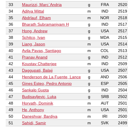
33
Maurizzi, Marc`Andria
g
FRA
2520
34
Aditya Mittal
m
IND
2519
35
Abdrlauf, Elham
m
NOR
2518
36
Bharath Subramaniyam H
g
IND
2517
37
Hong, Andrew
g
USA
2517
38
Schitco, Ivan
g
MDA
2515
39
Liang, Jason
m
USA
2514
40
Avila Pavas, Santiago
m
COL
2513
41
Pranav Anand
g
IND
2512
42
Koustav Chatterjee
m
IND
2509
43
Daggupati, Balaji
g
USA
2507
44
Henderson de La Fuente, Lance
g
AND
2506
45
Gines Esteo, Pedro Antonio
g
ESP
2505
46
Sankalp Gupta
g
IND
2504
47
Budisavljevic, Luka
g
SRB
2502
48
Horvath, Dominik
m
AUT
2501
49
He, Anthony
m
USA
2501
50
Daneshvar, Bardiya
m
IRI
2500
51
Sahidi, Samir
m
SVK
2499