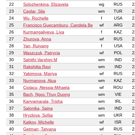
22
Solozhenkina, Elizaveta
wg
RUS
2
23
Caglar, Sila
wm
TUR
2
24
Wu, Rochelle
f
USA
2
25
Francisco Guecamburu, Candela Be
wf
ARG
2
26
Kurmangaliyeva, Liya
f
KAZ
2
27
Zhurova, Anna
wf
RUS
2
28
Yan, Ruiyang
f
USA
2
29
Waszczuk, Patrycja
wf
POL
2
30
Sahithi Varshini M
wm
IND
2
31
Rakshitta Ravi
wm
IND
2
32
Yakimova, Mariya
wf
RUS
2
33
Nurmanova, Alua
wm
KAZ
2
34
Ciolacu, Alessia-Mihaela
wf
ROU
2
35
Bach, Ngoc Thuy Duong
wm
VIE
2
36
Kanyamarala, Trisha
wm
IRL
2
37
Salonika, Saina
wm
IND
2
38
Hryzlova, Sofiia
wm
UKR
2
39
Katkov, Michelle
wf
ISR
2
40
Getman, Tatyana
wf
RUS
2