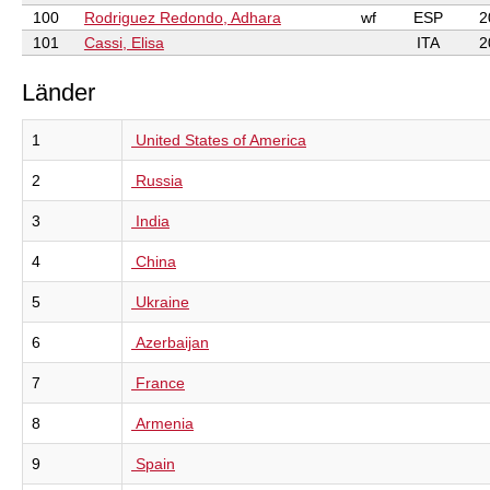
100
Rodriguez Redondo, Adhara
wf
ESP
2
101
Cassi, Elisa
ITA
2
Länder
1
United States of America
2
Russia
3
India
4
China
5
Ukraine
6
Azerbaijan
7
France
8
Armenia
9
Spain