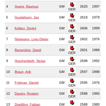
4
Svane, Rasmus
GM
2620
1997
GER
5
Gustafsson, Jan
GM
2618
1979
GER
6
Kollars, Dmitrij
GM
2606
1999
GER
7
Nisipeanu, Liviu-Dieter
GM
2602
1976
GER
8
Baramidze, David
GM
2601
1988
GER
9
Huschenbeth, Niclas
GM
2598
1992
GER
10
Braun, Arik
GM
2597
1988
GER
11
Fridman, Daniel
GM
2595
1976
GER
12
Dautov, Rustem
GM
2588
1965
GER
13
Doettling, Fabian
GM
2588
1980