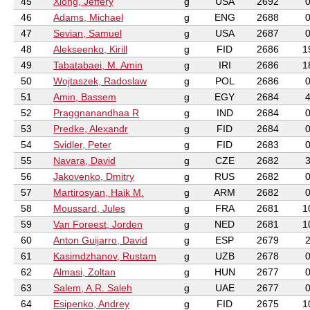
45
Xiong, Jeffery
g
USA
2692
46
Adams, Michael
g
ENG
2688
47
Sevian, Samuel
g
USA
2687
48
Alekseenko, Kirill
g
FID
2686
1
49
Tabatabaei, M. Amin
g
IRI
2686
1
50
Wojtaszek, Radoslaw
g
POL
2686
51
Amin, Bassem
g
EGY
2684
52
Praggnanandhaa R
g
IND
2684
53
Predke, Alexandr
g
FID
2684
54
Svidler, Peter
g
FID
2683
55
Navara, David
g
CZE
2682
56
Jakovenko, Dmitry
g
RUS
2682
57
Martirosyan, Haik M.
g
ARM
2682
58
Moussard, Jules
g
FRA
2681
1
59
Van Foreest, Jorden
g
NED
2681
1
60
Anton Guijarro, David
g
ESP
2679
61
Kasimdzhanov, Rustam
g
UZB
2678
62
Almasi, Zoltan
g
HUN
2677
63
Salem, A.R. Saleh
g
UAE
2677
64
Esipenko, Andrey
g
FID
2675
1