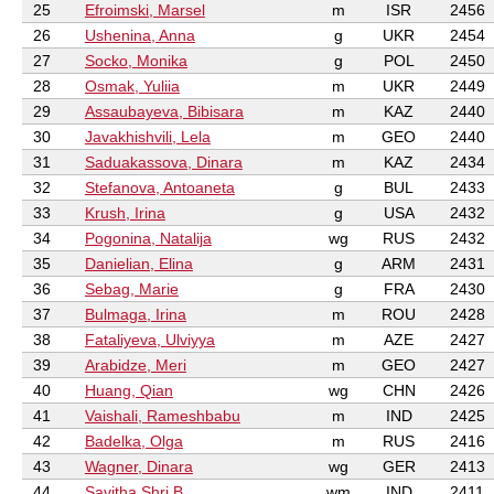
25
Efroimski, Marsel
m
ISR
2456
26
Ushenina, Anna
g
UKR
2454
27
Socko, Monika
g
POL
2450
28
Osmak, Yuliia
m
UKR
2449
29
Assaubayeva, Bibisara
m
KAZ
2440
30
Javakhishvili, Lela
m
GEO
2440
31
Saduakassova, Dinara
m
KAZ
2434
32
Stefanova, Antoaneta
g
BUL
2433
33
Krush, Irina
g
USA
2432
34
Pogonina, Natalija
wg
RUS
2432
35
Danielian, Elina
g
ARM
2431
36
Sebag, Marie
g
FRA
2430
37
Bulmaga, Irina
m
ROU
2428
38
Fataliyeva, Ulviyya
m
AZE
2427
39
Arabidze, Meri
m
GEO
2427
40
Huang, Qian
wg
CHN
2426
41
Vaishali, Rameshbabu
m
IND
2425
42
Badelka, Olga
m
RUS
2416
43
Wagner, Dinara
wg
GER
2413
44
Savitha Shri B
wm
IND
2411