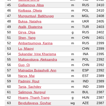
45
Galliamova, Alisa
m
RUS
2410
46
Kiolbasa, Oliwia
m
POL
2410
47
Munguntuul, Batkhuyag
m
MGL
2408
48
Buksa, Nataliya
m
UKR
2405
49
Atalik, Ekaterina
m
TUR
2403
50
Girya, Olga
g
RUS
2402
51
Shen, Yang
m
CHN
2401
52
Ambartsumova, Karina
m
RUS
2399
53
Lu, Miaoyi
CHN
2399
54
Sukandar, Irine Kharisma
m
INA
2395
55
Maltsevskaya, Aleksandra
m
POL
2392
56
Guo, Qi
m
CHN
2392
57
Matnadze Bujiashvili, Ann
m
ESP
2392
58
Narva, Mai
m
EST
2389
59
Padmini, Rout
m
IND
2389
60
Tania, Sachdev
m
IND
2389
61
Salimova, Nurgyul
m
BUL
2387
62
Hoang, Thanh Trang
g
HUN
2387
63
Beydullayeva, Govhar
wg
AZE
2387