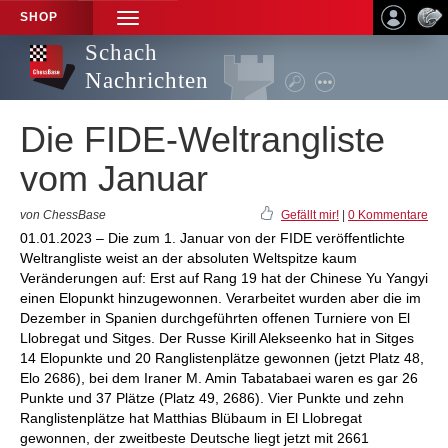
SHOP
TOGGLE
NAVIGATION
Schach
Nachrichten
Die FIDE-Weltrangliste
vom Januar
von ChessBase
Gefällt mir!
|
0 Kommentare
01.01.2023 – Die zum 1. Januar von der FIDE veröffentlichte
Weltrangliste weist an der absoluten Weltspitze kaum
Veränderungen auf: Erst auf Rang 19 hat der Chinese Yu Yangyi
einen Elopunkt hinzugewonnen. Verarbeitet wurden aber die im
Dezember in Spanien durchgeführten offenen Turniere von El
Llobregat und Sitges. Der Russe Kirill Alekseenko hat in Sitges
14 Elopunkte und 20 Ranglistenplätze gewonnen (jetzt Platz 48,
Elo 2686), bei dem Iraner M. Amin Tabatabaei waren es gar 26
Punkte und 37 Plätze (Platz 49, 2686). Vier Punkte und zehn
Ranglistenplätze hat Matthias Blübaum in El Llobregat
gewonnen, der zweitbeste Deutsche liegt jetzt mit 2661