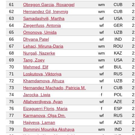
61
Obregon Garcia, Roxangel
wm
CUB
2
62
Hernandez Gil, Ineymig
wm
CUB
2
63
Samadashvili, Martha
wf
USA
2
64
Ziegenfuss, Antonia
wf
GER
2
65
Omonova, Umida
wf
UZB
2
66
Dhyana Patel
wf
IND
2
67
Lehaci, Miruna-Daria
wm
ROU
2
68
Nurgali, Nazerke
wm
KAZ
2
69
Tang, Zoey
wm
USA
2
70
Mehmed, Elif
wf
BUL
2
71
Loskutova, Viktoriya
wf
RUS
2
72
Khamdamova, Afruza
wf
UZB
2
73
Hernandez Machado, Patricia M.
f
CUB
2
74
Jarocka, Liwia
f
POL
2
75
Allahverdiyeva, Ayan
wf
AZE
2
76
Eizaguerri Floris, Maria
f
ESP
2
77
Karmanova, Olga Dm.
wf
RUS
2
78
Hajiyeva, Laman
wf
AZE
2
79
Bommini Mounika Akshaya
wm
IND
2