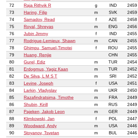
72
Raja Rithvik R
g
IND
2459
73
Haring, Filip
m
SVK
2459
74
Samadov, Read
f
AZE
2458
75
Royal, Shreyas
m
ENG
2456
76
Jubin Jimmy
f
IND
2455
77
Rodrigue-Lemieux, Shawn
m
CAN
2455
78
Ghimpu, Samuel-Timotei
f
ROU
2455
79
Huang, Renjie
CHN
2455
80
Gurel, Ediz
m
TUR
2454
81
Erdogmus, Yagiz Kaan
m
TUR
2452
82
De Silva, L M S T
m
SRI
2452
83
Levine, Joseph
f
USA
2451
84
Larkin, Vladyslav
m
UKR
2450
85
Razafindratsima, Timothe
m
FRA
2449
86
Shubin, Kirill
m
RUS
2449
87
Pajeken, Jakob Leon
m
GER
2449
88
Klimkowski, Jan
f
POL
2447
89
Woodward, Andy
m
USA
2446
90
Stoyanov, Tsvetan
m
BUL
2446