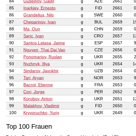
84
Guseinov, Gadir
g
AZE
2661
85
Inarkiev, Ernesto
g
FID
2661
86
Grandelius, Nils
g
SWE
2660
87
Cheparinov, Ivan
g
BUL
2659
1
88
Ma, Qun
g
CHN
2659
89
Saric, Ivan
g
CRO
2657
1
90
Santos Latasa, Jaime
g
ESP
2657
91
Nguyen, Thai Dai Van
g
CZE
2656
92
Ponomariov, Ruslan
g
UKR
2655
93
Nyzhnyk, Illya
g
UKR
2654
1
94
Sindarov, Javokhir
g
UZB
2654
95
Tari, Aryan
g
NOR
2653
96
Bacrot, Etienne
g
FRA
2653
97
Cori, Jorge
g
PER
2652
98
Korobov, Anton
g
UKR
2651
1
99
Malakhov, Vladimir
g
FID
2650
100
Kryvoruchko, Yuriy
g
UKR
2649
Top 100 Frauen