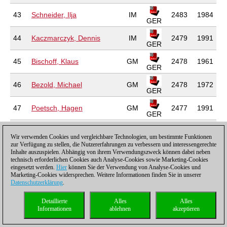
43
Schneider, Ilja
IM
2483
1984
GER
44
Kaczmarczyk, Dennis
IM
2479
1991
GER
45
Bischoff, Klaus
GM
2478
1961
GER
46
Bezold, Michael
GM
2478
1972
GER
47
Poetsch, Hagen
GM
2477
1991
GER
48
Rabiega, Robert
GM
2477
1971
GER
Wir verwenden Cookies und vergleichbare Technologien, um bestimmte Funktionen
zur Verfügung zu stellen, die Nutzererfahrungen zu verbessern und interessengerechte
Inhalte auszuspielen. Abhängig von ihrem Verwendungszweck können dabei neben
49
Holzke, Frank
GM
2473
1971
technisch erforderlichen Cookies auch Analyse-Cookies sowie Marketing-Cookies
GER
eingesetzt werden.
Hier
können Sie der Verwendung von Analyse-Cookies und
Marketing-Cookies widersprechen. Weitere Informationen finden Sie in unserer
50
Yankelevich, Lev
GM
2472
1997
Datenschutzerklärung
.
GER
51
Bromberger, Stefan
GM
2472
1982
Detaillierte
Alles
Alles
GER
Informationen
ablehnen
akzeptieren
52
Richter, Michael
GM
2472
1978