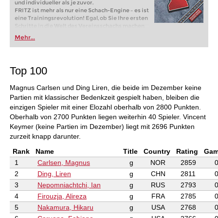
und individueller als je zuvor.
FRITZ ist mehr als nur eine Schach-Engine – es ist
eine Trainingsrevolution! Egal, ob Sie Ihre ersten
Schritte in die Welt des Vereinsschachs machen
oder bereits auf Turnierniveau spielen: Mit
Mehr...
FRITZ trainieren Sie effizienter, intelligenter und
individueller als je zuvor.
Top 100
Magnus Carlsen und Ding Liren, die beide im Dezember keine
Partien mit klassischer Bedenkzeit gespielt haben, bleiben die
einzigen Spieler mit einer Elozahl oberhalb von 2800 Punkten.
Oberhalb von 2700 Punkten liegen weiterhin 40 Spieler. Vincent
Keymer (keine Partien im Dezember) liegt mit 2696 Punkten
zurzeit knapp darunter.
Rank
Name
Title
Country
Rating
Gam
1
Carlsen, Magnus
g
NOR
2859
2
Ding, Liren
g
CHN
2811
3
Nepomniachtchi, Ian
g
RUS
2793
4
Firouzja, Alireza
g
FRA
2785
5
Nakamura, Hikaru
g
USA
2768