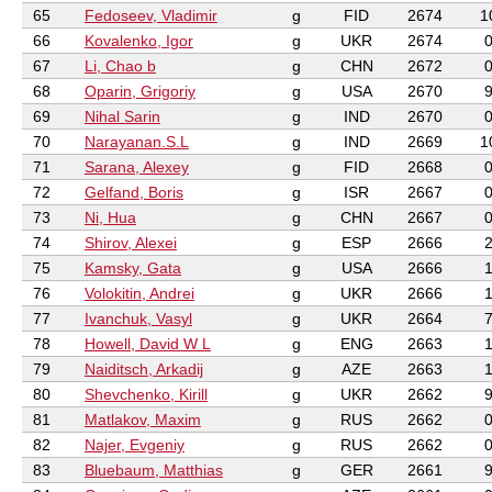
65
Fedoseev, Vladimir
g
FID
2674
1
66
Kovalenko, Igor
g
UKR
2674
67
Li, Chao b
g
CHN
2672
68
Oparin, Grigoriy
g
USA
2670
69
Nihal Sarin
g
IND
2670
70
Narayanan.S.L
g
IND
2669
1
71
Sarana, Alexey
g
FID
2668
72
Gelfand, Boris
g
ISR
2667
73
Ni, Hua
g
CHN
2667
74
Shirov, Alexei
g
ESP
2666
75
Kamsky, Gata
g
USA
2666
76
Volokitin, Andrei
g
UKR
2666
77
Ivanchuk, Vasyl
g
UKR
2664
78
Howell, David W L
g
ENG
2663
79
Naiditsch, Arkadij
g
AZE
2663
80
Shevchenko, Kirill
g
UKR
2662
81
Matlakov, Maxim
g
RUS
2662
82
Najer, Evgeniy
g
RUS
2662
83
Bluebaum, Matthias
g
GER
2661