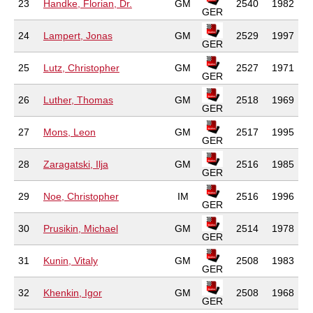
23
Handke, Florian, Dr.
GM
2540
1982
GER
24
Lampert, Jonas
GM
2529
1997
GER
25
Lutz, Christopher
GM
2527
1971
GER
26
Luther, Thomas
GM
2518
1969
GER
27
Mons, Leon
GM
2517
1995
GER
28
Zaragatski, Ilja
GM
2516
1985
GER
29
Noe, Christopher
IM
2516
1996
GER
30
Prusikin, Michael
GM
2514
1978
GER
31
Kunin, Vitaly
GM
2508
1983
GER
32
Khenkin, Igor
GM
2508
1968
GER