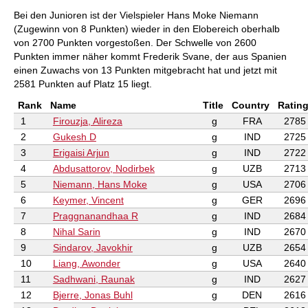
Bei den Junioren ist der Vielspieler Hans Moke Niemann
(Zugewinn von 8 Punkten) wieder in den Elobereich oberhalb
von 2700 Punkten vorgestoßen. Der Schwelle von 2600
Punkten immer näher kommt Frederik Svane, der aus Spanien
einen Zuwachs von 13 Punkten mitgebracht hat und jetzt mit
2581 Punkten auf Platz 15 liegt.
Rank
Name
Title
Country
Ratin
1
Firouzja, Alireza
g
FRA
2785
2
Gukesh D
g
IND
2725
3
Erigaisi Arjun
g
IND
2722
4
Abdusattorov, Nodirbek
g
UZB
2713
5
Niemann, Hans Moke
g
USA
2706
6
Keymer, Vincent
g
GER
2696
7
Praggnanandhaa R
g
IND
2684
8
Nihal Sarin
g
IND
2670
9
Sindarov, Javokhir
g
UZB
2654
10
Liang, Awonder
g
USA
2640
11
Sadhwani, Raunak
g
IND
2627
12
Bjerre, Jonas Buhl
g
DEN
2616