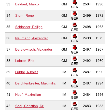
33
Baldauf, Marco
GM
2504
1990
GER
34
Stern, Rene
GM
2499
1972
GER
35
Schlosser, Philipp
GM
2498
1968
GER
36
Naumann, Alexander
GM
2498
1979
GER
37
Berelowitsch, Alexander
GM
2497
1967
GER
38
Lobron, Eric
GM
2492
1960
GER
39
Lubbe, Nikolas
IM
2487
1990
GER
40
Berchtenbreiter, Maximilian
IM
2487
1994
GER
41
Neef, Maximilian
IM
2484
1996
GER
42
Seel, Christian, Dr.
IM
2483
1983
GER