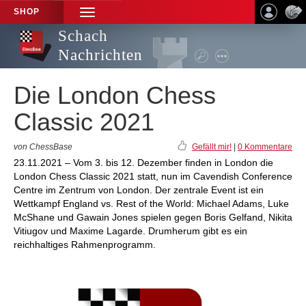
SHOP
TOGGLE
NAVIGATION
Schach
Nachrichten
Die London Chess
Classic 2021
von ChessBase
Gefällt mir!
|
0 Kommentare
23.11.2021 – Vom 3. bis 12. Dezember finden in London die
London Chess Classic 2021 statt, nun im Cavendish Conference
Centre im Zentrum von London. Der zentrale Event ist ein
Wettkampf England vs. Rest of the World: Michael Adams, Luke
McShane und Gawain Jones spielen gegen Boris Gelfand, Nikita
Vitiugov und Maxime Lagarde. Drumherum gibt es ein
reichhaltiges Rahmenprogramm.