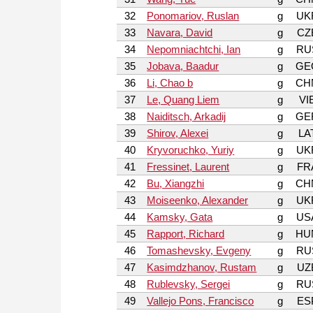
32
Ponomariov, Ruslan
g
UK
33
Navara, David
g
CZ
34
Nepomniachtchi, Ian
g
RU
35
Jobava, Baadur
g
GE
36
Li, Chao b
g
CH
37
Le, Quang Liem
g
VI
38
Naiditsch, Arkadij
g
GE
39
Shirov, Alexei
g
LA
40
Kryvoruchko, Yuriy
g
UK
41
Fressinet, Laurent
g
FR
42
Bu, Xiangzhi
g
CH
43
Moiseenko, Alexander
g
UK
44
Kamsky, Gata
g
US
45
Rapport, Richard
g
HU
46
Tomashevsky, Evgeny
g
RU
47
Kasimdzhanov, Rustam
g
UZ
48
Rublevsky, Sergei
g
RU
49
Vallejo Pons, Francisco
g
ES