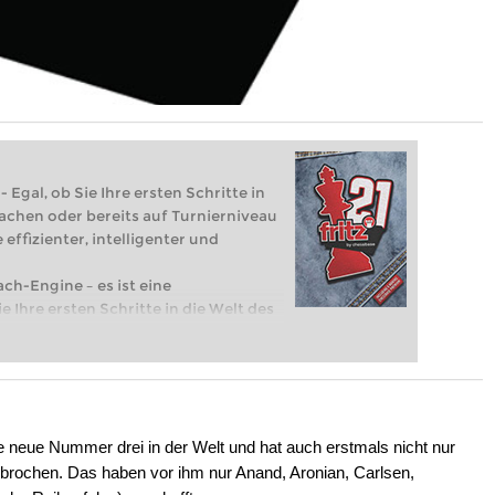
 Egal, ob Sie Ihre ersten Schritte in
achen oder bereits auf Turnierniveau
 effizienter, intelligenter und
ach-Engine – es ist eine
e Ihre ersten Schritte in die Welt des
eits auf Turnierniveau spielen: Mit
 intelligenter und individueller als je
ie neue Nummer drei in der Welt und hat auch erstmals nicht nur
chbrochen. Das haben vor ihm nur Anand, Aronian, Carlsen,