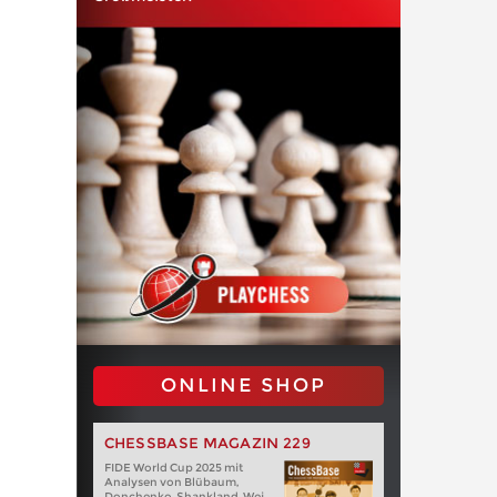
ONLINE SHOP
CHESSBASE MAGAZIN 229
FIDE World Cup 2025 mit
Analysen von Blübaum,
Donchenko, Shankland, Wei