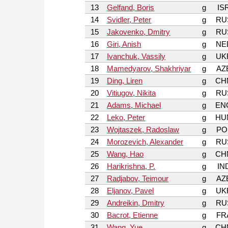
13
Gelfand, Boris
g
IS
14
Svidler, Peter
g
RU
15
Jakovenko, Dmitry
g
RU
16
Giri, Anish
g
NE
17
Ivanchuk, Vassily
g
UK
18
Mamedyarov, Shakhriyar
g
AZ
19
Ding, Liren
g
CH
20
Vitiugov, Nikita
g
RU
21
Adams, Michael
g
EN
22
Leko, Peter
g
HU
23
Wojtaszek, Radoslaw
g
PO
24
Morozevich, Alexander
g
RU
25
Wang, Hao
g
CH
26
Harikrishna, P.
g
IN
27
Radjabov, Teimour
g
AZ
28
Eljanov, Pavel
g
UK
29
Andreikin, Dmitry
g
RU
30
Bacrot, Etienne
g
FR
31
Wang, Yue
g
CH