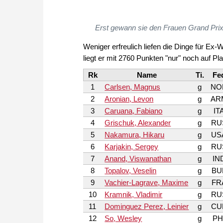
Erst gewann sie den Frauen Grand Prix 
Weniger erfreulich liefen die Dinge für Ex
liegt er mit 2760 Punkten "nur" noch auf Pla
Rk
Name
Ti.
Fe
1
Carlsen, Magnus
g
NO
2
Aronian, Levon
g
AR
3
Caruana, Fabiano
g
IT
4
Grischuk, Alexander
g
RU
5
Nakamura, Hikaru
g
US
6
Karjakin, Sergey
g
RU
7
Anand, Viswanathan
g
IN
8
Topalov, Veselin
g
BU
9
Vachier-Lagrave, Maxime
g
FR
10
Kramnik, Vladimir
g
RU
11
Dominguez Perez, Leinier
g
CU
12
So, Wesley
g
PH