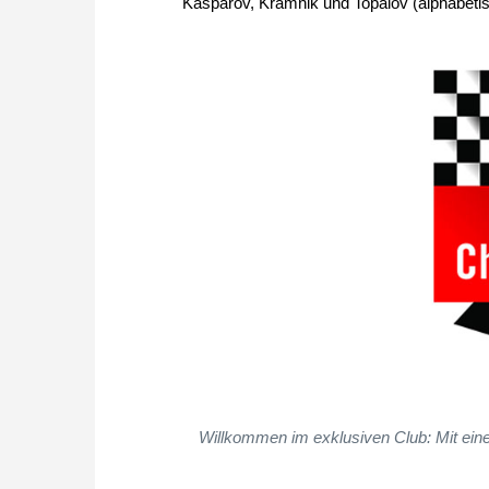
Kasparov, Kramnik und Topalov (alphabetis
Willkommen im exklusiven Club: Mit ein