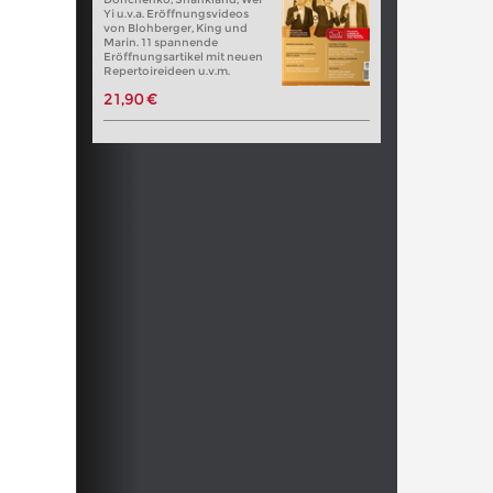
Yi u.v.a. Eröffnungsvideos
von Blohberger, King und
Marin. 11 spannende
Eröffnungsartikel mit neuen
Repertoireideen u.v.m.
21,90 €