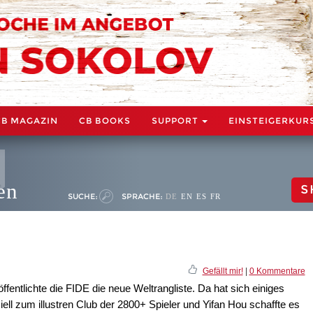
CB MAGAZIN
CB BOOKS
SUPPORT
EINSTEIGERKUR
en
S
SUCHE:
SPRACHE:
DE
EN
ES
FR
Gefällt mir!
|
0 Kommentare
fentlichte die FIDE die neue Weltrangliste. Da hat sich einiges
ell zum illustren Club der 2800+ Spieler und Yifan Hou schaffte es