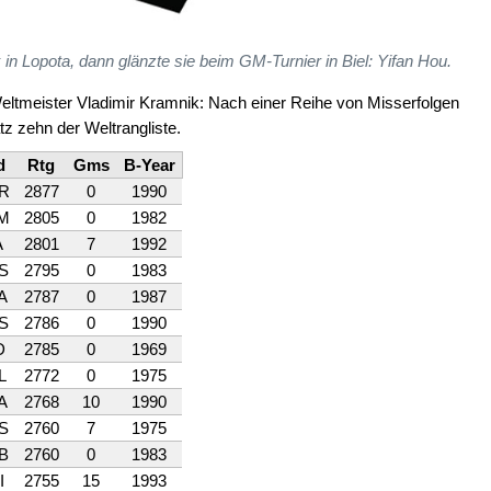
in Lopota, dann glänzte sie beim GM-Turnier in Biel: Yifan Hou.
-Weltmeister Vladimir Kramnik: Nach einer Reihe von Misserfolgen
tz zehn der Weltrangliste.
d
Rtg
Gms
B-Year
R
2877
0
1990
M
2805
0
1982
A
2801
7
1992
S
2795
0
1983
A
2787
0
1987
S
2786
0
1990
D
2785
0
1969
L
2772
0
1975
A
2768
10
1990
S
2760
7
1975
B
2760
0
1983
I
2755
15
1993