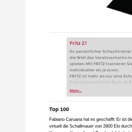
Fritz 21
Ihr persönlicher Schachtrainer -
die Welt des Vereinsschachs m
spielen: Mit FRITZ trainieren Sie
individueller als je zuvor.
FRITZ ist mehr als nur eine Sch
Trainingsrevolution! Egal, ob Si
Vereinsschachs machen oder ber
Mehr...
FRITZ trainieren Sie effizienter,
zuvor.
Top 100
Fabiano Caruana hat es geschafft: Er ist d
virtuell die Schallmauer von 2800 Elo dur