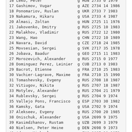
16 Leko, Peter               g HUN 2735 0 1979 

17 Gashimov, Vugar           g AZE 2734 14 1986 

18 Ponomariov, Ruslan        g UKR 2733 7 1983 

19 Nakamura, Hikaru          g USA 2733 4 1987 

20 Almasi, Zoltan            g HUN 2725 11 1976 

21 Jakovenko, Dmitry         g RUS 2725 10 1983 

22 Malakhov, Vladimir        g RUS 2722 12 1980 

23 Wang, Hao                 g CHN 2722 10 1989 

24 Navara, David             g CZE 2718 24 1985 

25 Movsesian, Sergei         g SVK 2717 35 1978 

26 Jobava, Baadur            g GEO 2715 11 1983 

27 Morozevich, Alexander     g RUS 2715 0 1977 

28 Dominguez Perez, Leinier  g CUB 2713 0 1983 

29 Bacrot, Etienne           g FRA 2710 25 1983 

30 Vachier-Lagrave, Maxime   g FRA 2710 15 1990 

31 Tomashevsky, Evgeny       g RUS 2708 18 1987 

32 Vitiugov, Nikita          g RUS 2707 18 1987 

33 Motylev, Alexander        g RUS 2704 21 1979 

34 Rublevsky, Sergei         g RUS 2704 9 1974 

35 Vallejo Pons, Francisco   g ESP 2703 30 1982 

36 Kamsky, Gata              g USA 2702 9 1974 

37 Alekseev, Evgeny          g RUS 2700 20 1985 

38 Onischuk, Alexander       g USA 2699 9 1975 

39 Kasimdzhanov, Rustam      g UZB 2699 3 1979 

40 Nielsen, Peter Heine      g DEN 2698 9 1973 
