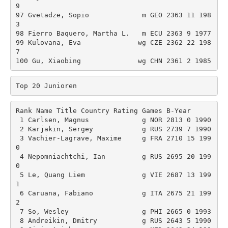
9 

97 Gvetadze, Sopio             m GEO 2363 11 198
3 

98 Fierro Baquero, Martha L.   m ECU 2363 9 1977 

99 Kulovana, Eva              wg CZE 2362 22 198
7 

Top 20 Junioren
Rank Name Title Country Rating Games B-Year 

 1 Carlsen, Magnus             g NOR 2813 0 1990 

 2 Karjakin, Sergey            g RUS 2739 7 1990 

 3 Vachier-Lagrave, Maxime     g FRA 2710 15 199
0 

 4 Nepomniachtchi, Ian         g RUS 2695 20 199
0 

 5 Le, Quang Liem              g VIE 2687 13 199
1 

 6 Caruana, Fabiano            g ITA 2675 21 199
2 

 7 So, Wesley                  g PHI 2665 0 1993 

 8 Andreikin, Dmitry           g RUS 2643 5 1990 
