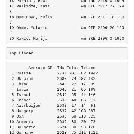
16 Padmini, Rout              wm IND 2319 0 1994 

17 Paikidze, Nazi             wm GEO 2317 27 199
3 

18 Muminova, Nafisa           wm UZB 2311 18 199
0 

19 Ohme, Melanie              wm GER 2309 20 199
0 

20 Rakic, Marija              wm SRB 2306 0 1990 
Top Länder
        Average GMs IMs Total Titled 
 1 Russia           2731 201 462 1942 

 2 Ukraine          2688  74 187 432 

 3 China            2648  27  17  99 

 4 India            2643  21  65 189 

 5 Israel           2640  35  44 146 

 6 France           2638  40  86 317 

 7 Azerbaijan       2638  17  14  61 

 8 Hungary          2637  42 108 387 

 9 USA              2635  68 113 525 

10 Armenia          2631  30  20  73 

11 Bulgaria         2624  30  53 120 

12 Germany          2623  75 211 1121 
