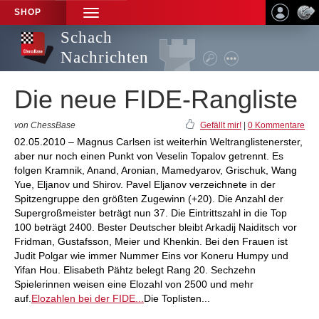
SHOP
TOGGLE
NAVIGATION
Schach
Nachrichten
Die neue FIDE-Rangliste
von ChessBase
Gefällt mir!
|
0 Kommentare
02.05.2010 – Magnus Carlsen ist weiterhin Weltranglistenerster,
aber nur noch einen Punkt von Veselin Topalov getrennt. Es
folgen Kramnik, Anand, Aronian, Mamedyarov, Grischuk, Wang
Yue, Eljanov und Shirov. Pavel Eljanov verzeichnete in der
Spitzengruppe den größten Zugewinn (+20). Die Anzahl der
Supergroßmeister beträgt nun 37. Die Eintrittszahl in die Top
100 beträgt 2400. Bester Deutscher bleibt Arkadij Naiditsch vor
Fridman, Gustafsson, Meier und Khenkin. Bei den Frauen ist
Judit Polgar wie immer Nummer Eins vor Koneru Humpy und
Yifan Hou. Elisabeth Pähtz belegt Rang 20. Sechzehn
Spielerinnen weisen eine Elozahl von 2500 und mehr
auf.
Elozahlen bei der FIDE...
Die Toplisten...