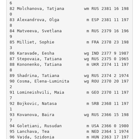
6 

82 Molchanova, Tatjana        wm RUS 2381 16 198
0 

83 Alexandrova, Olga           m ESP 2381 11 197
8 

84 Matveeva, Svetlana          m RUS 2379 16 196
9 

85 Milliet, Sophie             m FRA 2378 23 198
3 

86 Karavade, Eesha            wg IND 2377 9 1987 

87 Stepovaia, Tatiana         wg RUS 2375 0 1965 

88 Kononenko, Tatiana          m UKR 2374 11 197
8 

89 Shadrina, Tatiana          wg RUS 2374 2 1974 

90 Cosma, Elena-Luminita      wg ROU 2370 20 197
2 

91 Lomineishvili, Maia         m GEO 2370 11 197
7 

92 Bojkovic, Natasa            m SRB 2368 11 197
1 

93 Kovanova, Baira            wg RUS 2366 15 198
7 

94 Goletiani, Rusudan          m USA 2366 0 1980 

95 Lanchava, Tea               m NED 2364 1 1974 

96 Vajda, Szidonia             m HUN 2363 17 197