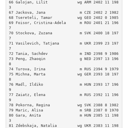
66 Galojan, Lilit             wg ARM 2402 11 198
3 

67 Jackova, Jana               m CZE 2402 2 1982 

68 Tsereteli, Tamar           wg GEO 2402 0 1985 

69 Foisor, Cristina-Adela      m ROU 2401 21 196
7 

70 Stockova, Zuzana            m SVK 2400 18 197
7 

71 Vasilevich, Tatjana         m UKR 2399 23 197
7 

72 Tania, Sachdev              m IND 2398 9 1986 

73 Peng, Zhaoqin               g NED 2397 13 196
8 

74 Turova, Irina               m RUS 2394 9 1979 

75 Michna, Marta              wg GER 2393 18 197
8 

76 Madl, Ildiko                m HUN 2393 17 196
9 

77 Zaiatz, Elena               m RUS 2392 11 196
9 

78 Pokorna, Regina            wg SVK 2388 8 1982 

79 Maric, Alisa                m SRB 2387 0 1970 

80 Gara, Anita                 m HUN 2385 11 198
3 

81 Zdebskaja, Natalia         wg UKR 2383 11 198