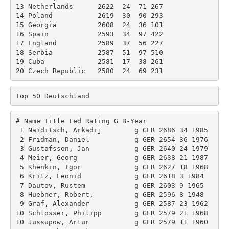
13 Netherlands      2622  24  71 267 

14 Poland           2619  30  90 293 

15 Georgia          2608  24  36 101 

16 Spain            2593  34  97 422 

17 England          2589  37  56 227 

18 Serbia           2587  51  97 510 

19 Cuba             2581  17  38 261 

Top 50 Deutschland
# Name Title Fed Rating G B-Year 

 1 Naiditsch, Arkadij        g GER 2686 34 1985 

 2 Fridman, Daniel           g GER 2654 36 1976 

 3 Gustafsson, Jan           g GER 2640 24 1979 

 4 Meier, Georg              g GER 2638 21 1987 

 5 Khenkin, Igor             g GER 2627 18 1968 

 6 Kritz, Leonid             g GER 2618 3 1984 

 7 Dautov, Rustem            g GER 2603 9 1965 

 8 Huebner, Robert,          g GER 2596 8 1948 

 9 Graf, Alexander           g GER 2587 23 1962 

10 Schlosser, Philipp        g GER 2579 21 1968 

10 Jussupow, Artur           g GER 2579 11 1960 
