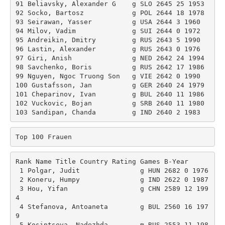
91 Beliavsky, Alexander G    g SLO 2645 25 1953 

92 Socko, Bartosz            g POL 2644 18 1978 

93 Seirawan, Yasser          g USA 2644 3 1960 

94 Milov, Vadim              g SUI 2644 0 1972 

95 Andreikin, Dmitry         g RUS 2643 5 1990 

96 Lastin, Alexander         g RUS 2643 0 1976 

97 Giri, Anish               g NED 2642 24 1994 

98 Savchenko, Boris          g RUS 2642 17 1986 

99 Nguyen, Ngoc Truong Son   g VIE 2642 0 1990 

100 Gustafsson, Jan          g GER 2640 24 1979 

101 Cheparinov, Ivan         g BUL 2640 11 1986 

102 Vuckovic, Bojan          g SRB 2640 11 1980 

Top 100 Frauen
Rank Name Title Country Rating Games B-Year 

 1 Polgar, Judit               g HUN 2682 0 1976 

 2 Koneru, Humpy               g IND 2622 0 1987 

 3 Hou, Yifan                  g CHN 2589 12 199
4 

 4 Stefanova, Antoaneta        g BUL 2560 16 197
9 

 5 Kosintseva, Nadezhda        m RUS 2553 11 198