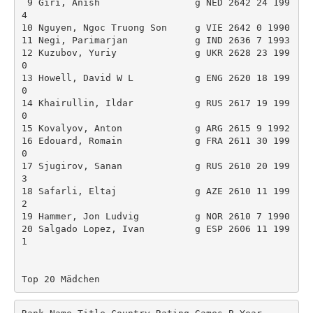
 9 Giri, Anish                 g NED 2642 24 199
4 

10 Nguyen, Ngoc Truong Son     g VIE 2642 0 1990 

11 Negi, Parimarjan            g IND 2636 7 1993 

12 Kuzubov, Yuriy              g UKR 2628 23 199
0 

13 Howell, David W L           g ENG 2620 18 199
0 

14 Khairullin, Ildar           g RUS 2617 19 199
0 

15 Kovalyov, Anton             g ARG 2615 9 1992 

16 Edouard, Romain             g FRA 2611 30 199
0 

17 Sjugirov, Sanan             g RUS 2610 20 199
3 

18 Safarli, Eltaj              g AZE 2610 11 199
2 

19 Hammer, Jon Ludvig          g NOR 2610 7 1990 

20 Salgado Lopez, Ivan         g ESP 2606 11 199
1 

Top 20 Mädchen