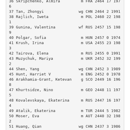
36 Skripchenko, Almira         m FRA 2464 17 197
6 

37 Tan, Zhongyi               wg CHN 2464 2 1991 

38 Rajlich, Iweta              m POL 2460 22 198
1 

39 Gunina, Valentina          wf RUS 2457 15 198
9 

40 Polgar, Sofia               m HUN 2457 0 1974 

41 Krush, Irina                m USA 2455 23 198
3 

42 Tairova, Elena              m RUS 2455 0 1991 

43 Muzychuk, Mariya            m UKR 2452 32 199
2 

44 Shen, Yang                 wg CHN 2452 3 1989 

45 Hunt, Harriet V             m ENG 2452 0 1978 

46 Arakhamia-Grant, Ketevan    g SCO 2449 16 196
8 

47 Khurtsidze, Nino            m GEO 2448 11 197
5 

48 Kovalevskaya, Ekaterina     m RUS 2447 16 197
4 

49 Atalik, Ekaterina           m TUR 2444 5 1982 

50 Moser, Eva                  m AUT 2440 32 198
2 

51 Huang, Qian                wg CHN 2437 3 1986 
