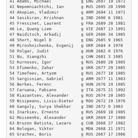
41 Adams, Michael            g ENG 2697 19 1971 

42 Nepomniachtchi, Ian       g RUS 2695 20 1990 

43 Akopian, Vladimir         g ARM 2694 11 1971 

44 Sasikiran, Krishnan       g IND 2690 6 1981 

45 Fressinet, Laurent        g FRA 2689 28 1981 

46 Le, Quang Liem            g VIE 2687 13 1991 

47 Naiditsch, Arkadij        g GER 2686 34 1985 

48 Short, Nigel D            g ENG 2685 9 1965 

49 Miroshnichenko, Evgenij   g UKR 2684 4 1978 

50 Polgar, Judit             g HUN 2682 0 1976 

51 Bu, Xiangzhi              g CHN 2681 3 1985 

52 Kurnosov, Igor            g RUS 2680 28 1985 

53 Efimenko, Zahar           g UKR 2677 29 1985 

54 Timofeev, Artyom          g RUS 2677 18 1985 

55 Sargissian, Gabriel       g ARM 2677 11 1983 

56 Berkes, Ferenc            g HUN 2676 19 1985 

57 Caruana, Fabiano          g ITA 2675 21 1992 

58 Riazantsev, Alexander     g RUS 2674 20 1985 

59 Nisipeanu, Liviu-Dieter   g ROU 2672 19 1976 

60 Ganguly, Surya Shekhar    g IND 2672 0 1983 

61 Inarkiev, Ernesto         g RUS 2669 18 1985 

62 Moiseenko, Alexander      g UKR 2669 17 1980 

63 Bruzon Batista, Lazaro    g CUB 2668 27 1982 

64 Bologan, Viktor           g MDA 2668 21 1971 

65 Grachev, Boris            g RUS 2667 17 1986 
