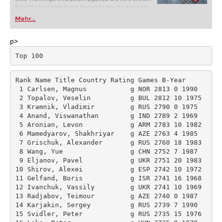
Schritte in die Welt des Vereinsschachs machen
oder bereits auf Turnierniveau spielen: Mit
Mehr...
FRITZ trainieren Sie effizienter, intelligenter und
individueller als je zuvor.
p>
Top 100
Rank Name Title Country Rating Games B-Year 

 1 Carlsen, Magnus           g NOR 2813 0 1990 

 2 Topalov, Veselin          g BUL 2812 10 1975 

 3 Kramnik, Vladimir         g RUS 2790 0 1975 

 4 Anand, Viswanathan        g IND 2789 2 1969 

 5 Aronian, Levon            g ARM 2783 10 1982 

 6 Mamedyarov, Shakhriyar    g AZE 2763 4 1985 

 7 Grischuk, Alexander       g RUS 2760 18 1983 

 8 Wang, Yue                 g CHN 2752 7 1987 

 9 Eljanov, Pavel            g UKR 2751 20 1983 

10 Shirov, Alexei            g ESP 2742 10 1972 

11 Gelfand, Boris            g ISR 2741 16 1968 

12 Ivanchuk, Vassily         g UKR 2741 10 1969 

13 Radjabov, Teimour         g AZE 2740 0 1987 

14 Karjakin, Sergey          g RUS 2739 7 1990 

15 Svidler, Peter            g RUS 2735 15 1976 
