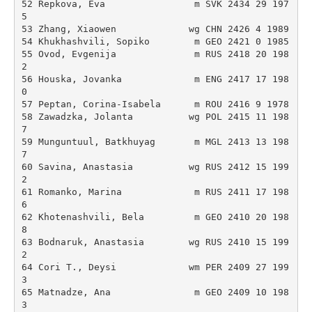
52 Repkova, Eva                m SVK 2434 29 197
5 

53 Zhang, Xiaowen             wg CHN 2426 4 1989 

54 Khukhashvili, Sopiko        m GEO 2421 0 1985 

55 Ovod, Evgenija              m RUS 2418 20 198
2 

56 Houska, Jovanka             m ENG 2417 17 198
0 

57 Peptan, Corina-Isabela      m ROU 2416 9 1978 

58 Zawadzka, Jolanta          wg POL 2415 11 198
7 

59 Munguntuul, Batkhuyag       m MGL 2413 13 198
7 

60 Savina, Anastasia          wg RUS 2412 15 199
2 

61 Romanko, Marina             m RUS 2411 17 198
6 

62 Khotenashvili, Bela         m GEO 2410 20 198
8 

63 Bodnaruk, Anastasia        wg RUS 2410 15 199
2 

64 Cori T., Deysi             wm PER 2409 27 199
3 

65 Matnadze, Ana               m GEO 2409 10 198
3 
