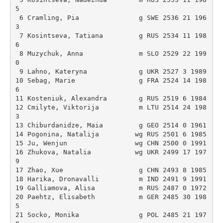
5 

 6 Cramling, Pia               g SWE 2536 21 196
3 

 7 Kosintseva, Tatiana         g RUS 2534 11 198
6 

 8 Muzychuk, Anna              m SLO 2529 22 199
0 

 9 Lahno, Kateryna             g UKR 2527 3 1989 

10 Sebag, Marie                g FRA 2524 14 198
6 

11 Kosteniuk, Alexandra        g RUS 2519 6 1984 

12 Cmilyte, Viktorija          m LTU 2514 24 198
3 

13 Chiburdanidze, Maia         g GEO 2514 0 1961 

14 Pogonina, Natalija         wg RUS 2501 6 1985 

15 Ju, Wenjun                 wg CHN 2500 0 1991 

16 Zhukova, Natalia           wg UKR 2499 17 197
9 

17 Zhao, Xue                   g CHN 2493 8 1985 

18 Harika, Dronavalli          m IND 2491 9 1991 

19 Galliamova, Alisa           m RUS 2487 0 1972 

20 Paehtz, Elisabeth           m GER 2485 30 198
5 

21 Socko, Monika               g POL 2485 21 197