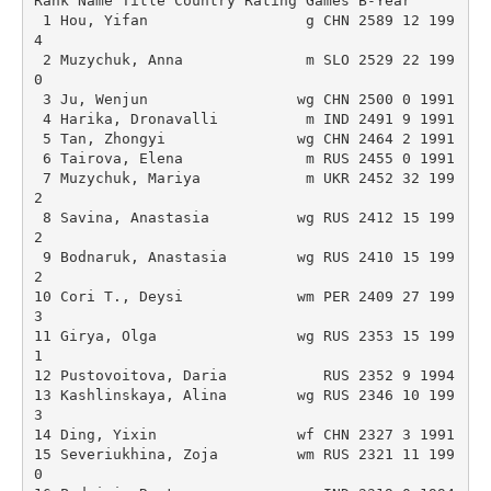
Rank Name Title Country Rating Games B-Year 

 1 Hou, Yifan                  g CHN 2589 12 199
4 

 2 Muzychuk, Anna              m SLO 2529 22 199
0 

 3 Ju, Wenjun                 wg CHN 2500 0 1991 

 4 Harika, Dronavalli          m IND 2491 9 1991 

 5 Tan, Zhongyi               wg CHN 2464 2 1991 

 6 Tairova, Elena              m RUS 2455 0 1991 

 7 Muzychuk, Mariya            m UKR 2452 32 199
2 

 8 Savina, Anastasia          wg RUS 2412 15 199
2 

 9 Bodnaruk, Anastasia        wg RUS 2410 15 199
2 

10 Cori T., Deysi             wm PER 2409 27 199
3 

11 Girya, Olga                wg RUS 2353 15 199
1 

12 Pustovoitova, Daria           RUS 2352 9 1994 

13 Kashlinskaya, Alina        wg RUS 2346 10 199
3 

14 Ding, Yixin                wf CHN 2327 3 1991 

15 Severiukhina, Zoja         wm RUS 2321 11 199
0 
