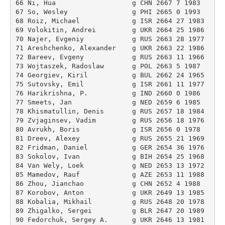
66 Ni, Hua                   g CHN 2667 7 1983 

67 So, Wesley                g PHI 2665 0 1993 

68 Roiz, Michael             g ISR 2664 27 1983 

69 Volokitin, Andrei         g UKR 2664 25 1986 

70 Najer, Evgeniy            g RUS 2663 28 1977 

71 Areshchenko, Alexander    g UKR 2663 22 1986 

72 Bareev, Evgeny            g RUS 2663 11 1966 

73 Wojtaszek, Radoslaw       g POL 2663 5 1987 

74 Georgiev, Kiril           g BUL 2662 24 1965 

75 Sutovsky, Emil            g ISR 2661 11 1977 

76 Harikrishna, P.           g IND 2660 0 1986 

77 Smeets, Jan               g NED 2659 6 1985 

78 Khismatullin, Denis       g RUS 2657 18 1984 

79 Zvjaginsev, Vadim         g RUS 2656 18 1976 

80 Avrukh, Boris             g ISR 2656 0 1978 

81 Dreev, Alexey             g RUS 2655 21 1969 

82 Fridman, Daniel           g GER 2654 36 1976 

83 Sokolov, Ivan             g BIH 2654 25 1968 

84 Van Wely, Loek            g NED 2653 13 1972 

85 Mamedov, Rauf             g AZE 2653 11 1988 

86 Zhou, Jianchao            g CHN 2652 4 1988 

87 Korobov, Anton            g UKR 2649 13 1985 

88 Kobalia, Mikhail          g RUS 2648 20 1978 

89 Zhigalko, Sergei          g BLR 2647 20 1989 

90 Fedorchuk, Sergey A.      g UKR 2646 13 1981 
