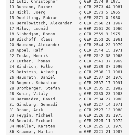
12 Lutz, Christopher         g GER 2574 9 1971 

13 Buhmann, Rainer           g GER 2573 44 1981 

13 Hickl, Joerg              g GER 2573 5 1965 

15 Doettling, Fabian         g GER 2571 0 1980 

16 Berelowitsch, Alexander   g GER 2566 21 1967 

17 Milov, Leonid             m GER 2561 26 1966 

18 Slobodjan, Roman          g GER 2559 9 1975 

19 Bischoff, Klaus           g GER 2553 26 1961 

20 Naumann, Alexander        g GER 2544 23 1979 

20 Appel, Ralf               g GER 2544 15 1971 

22 Teske, Henrik             g GER 2542 38 1968 

23 Luther, Thomas            g GER 2541 37 1969 

24 Bindrich, Falko           g GER 2539 37 1990 

25 Rotstein, Arkadij         g GER 2538 17 1961 

26 Hausrath, Daniel          m GER 2537 24 1976 

26 Bogner, Sebastian         g GER 2537 17 1991 

28 Bromberger, Stefan        m GER 2535 25 1982 

28 Kunin, Vitaly             g GER 2535 23 1983 

30 Baramidze, David          g GER 2534 27 1988 

31 Ginsburg, Gennadi         g GER 2527 14 1971 

31 Braun, Arik               g GER 2527 13 1988 

33 Feygin, Michael           m GER 2526 33 1975 

34 Bezold, Michael           g GER 2525 11 1972 

34 Mueller, Karsten          g GER 2525 10 1970 

36 Kraemer, Martin           m GER 2521 21 1987 
