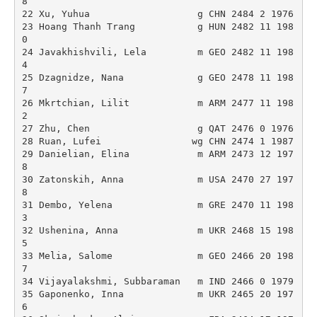
8 

22 Xu, Yuhua                   g CHN 2484 2 1976 

23 Hoang Thanh Trang           g HUN 2482 11 198
0 

24 Javakhishvili, Lela         m GEO 2482 11 198
4 

25 Dzagnidze, Nana             g GEO 2478 11 198
7 

26 Mkrtchian, Lilit            m ARM 2477 11 198
2 

27 Zhu, Chen                   g QAT 2476 0 1976 

28 Ruan, Lufei                wg CHN 2474 1 1987 

29 Danielian, Elina            m ARM 2473 12 197
8 

30 Zatonskih, Anna             m USA 2470 27 197
8 

31 Dembo, Yelena               m GRE 2470 11 198
3 

32 Ushenina, Anna              m UKR 2468 15 198
5 

33 Melia, Salome               m GEO 2466 20 198
7 

34 Vijayalakshmi, Subbaraman   m IND 2466 0 1979 

35 Gaponenko, Inna             m UKR 2465 20 197
6 
