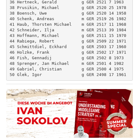
36 Hertneck, Gerald          g GER 2521 7 1963 

38 Prusikin, Michael         g GER 2520 25 1978 

38 Boensch, Uwe              g GER 2520 14 1958 

40 Schenk, Andreas           m GER 2519 26 1982 

41 Haub, Thorsten Michael    m GER 2517 11 1968 

42 Schneider, Ilja           m GER 2513 39 1984 

43 Hoffmann, Michael         g GER 2511 15 1970 

44 Rabiega, Robert           g GER 2509 22 1971 

45 Schmittdiel, Eckhard      g GER 2503 17 1960 

46 Holzke, Frank             g GER 2502 17 1971 

46 Fish, Gennadij            g GER 2502 8 1973 

48 Sprenger, Jan Michael     m GER 2501 4 1982 

49 Gabriel, Christian        g GER 2500 4 1975 
