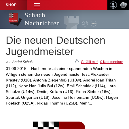
SHOP
TOGGLE
NAVIGATION
Schach
Nachrichten
Die neuen Deutschen
Jugendmeister
von André Schulz
Gefällt mir!
|
0 Kommentare
01.06.2015 – Nach mehr als einer spannenden Wochen in
Willigen stehen die neuen Jugendmeister fest: Alexander
Krastev (U10), Antonia Ziegenfuß (U10w), Andrei Ioan Trifan
(U12), Ngoc Han Julia Bui (12w), Emil Schmidek (U14), Lara
Schulze (U14w), Dmitrij Kollars (U16), Fiona Sieber (16w),
Spartak Grigorian (U18), Josefine Heinemann (U18w), Hagen
Poetsch (U25A), Niklas Thumm (U25B). Mehr...