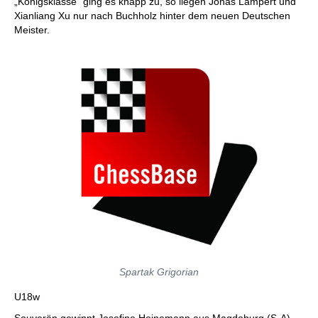
„Königsklasse“ ging es knapp zu, so liegen Jonas Lampert und
Xianliang Xu nur nach Buchholz hinter dem neuen Deutschen
Meister.
Spartak Grigorian
U18w