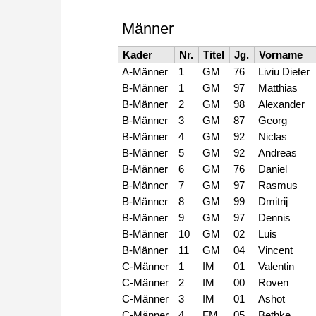
Männer
Kader
Nr.
Titel
Jg.
Vorname
A-Männer
1
GM
76
Liviu Dieter
B-Männer
1
GM
97
Matthias
B-Männer
2
GM
98
Alexander
B-Männer
3
GM
87
Georg
B-Männer
4
GM
92
Niclas
B-Männer
5
GM
92
Andreas
B-Männer
6
GM
76
Daniel
B-Männer
7
GM
97
Rasmus
B-Männer
8
GM
99
Dmitrij
B-Männer
9
GM
97
Dennis
B-Männer
10
GM
02
Luis
B-Männer
11
GM
04
Vincent
C-Männer
1
IM
01
Valentin
C-Männer
2
IM
00
Roven
C-Männer
3
IM
01
Ashot
C-Männer
4
FM
05
Bethke