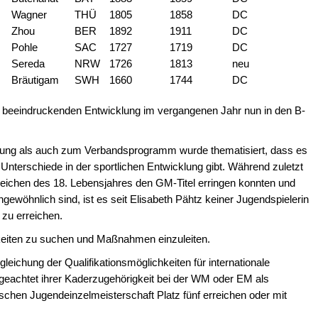
Wagner
THÜ
1805
1858
DC
Zhou
BER
1892
1911
DC
Pohle
SAC
1727
1719
DC
Sereda
NRW
1726
1813
neu
Bräutigam
SWH
1660
1744
DC
r beeindruckenden Entwicklung im vergangenen Jahr nun in den B-
rung als auch zum Verbandsprogramm wurde thematisiert, dass es
terschiede in der sportlichen Entwicklung gibt. Während zuletzt
rreichen des 18. Lebensjahres den GM-Titel erringen konnten und
ngewöhnlich sind, ist es seit Elisabeth Pähtz keiner Jugendspielerin
 zu erreichen.
hkeiten zu suchen und Maßnahmen einzuleiten.
gleichung der Qualifikationsmöglichkeiten für internationale
ngeachtet ihrer Kaderzugehörigkeit bei der WM oder EM als
tschen Jugendeinzelmeisterschaft Platz fünf erreichen oder mit