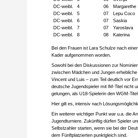
DC-weibl.
4
06
Margarethe
DC-weibl.
5
07
Lepu Coco
DC-weibl.
6
07
Saskia
DC-weibl.
7
07
Yaroslava
DC-weibl.
8
08
Katerina
Bei den Frauen ist Lara Schulze nach eine
Kader aufgenommen worden.
Sowohl bei den Diskussionen zur Nominie
zwischen Mädchen und Jungen erhebliche Un
Vincent und Luis – zum Teil deutlich vor E
deutsche Jugendspieler mit IM-Titel nicht u
gelungen, als U18-Spielerin den WGM-Titel
Hier gilt es, intensiv nach Lösungsmöglic
Ein weiterer wichtiger Punkt war u.a. die An
Jugendturniere. Zukünftig dürfen Spieler u
Selbstzahler starten, wenn sie bei der Deu
dem Fünftplatzierten punktgleich sind.