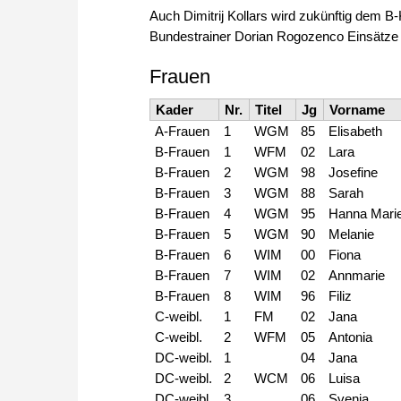
Auch Dimitrij Kollars wird zukünftig dem B
Bundestrainer Dorian Rogozenco Einsätze 
Frauen
Kader
Nr.
Titel
Jg
Vorname
A-Frauen
1
WGM
85
Elisabeth
B-Frauen
1
WFM
02
Lara
B-Frauen
2
WGM
98
Josefine
B-Frauen
3
WGM
88
Sarah
B-Frauen
4
WGM
95
Hanna Mari
B-Frauen
5
WGM
90
Melanie
B-Frauen
6
WIM
00
Fiona
B-Frauen
7
WIM
02
Annmarie
B-Frauen
8
WIM
96
Filiz
C-weibl.
1
FM
02
Jana
C-weibl.
2
WFM
05
Antonia
DC-weibl.
1
04
Jana
DC-weibl.
2
WCM
06
Luisa
DC-weibl.
3
06
Svenja