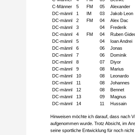
C-Männer
5
FM
05
Alexander
DC-männl
1
IM
03
Jakob Leon
DC-männl
2
FM
04
Alex Dac
DC-männl
3
04
Frederik
DC-männl
4
FM
04
Ruben Gide
DC-männl
5
04
Ioan Andrei
DC-männl
6
06
Jonas
DC-männl
7
06
Dominik
DC-männl
8
07
Diyor
DC-männl
9
08
Marius
DC-männl
10
08
Leonardo
DC-männl
11
08
Johannes
DC-männl
12
08
Bennet
DC-männl
13
09
Magnus
DC-männl
14
11
Hussain
Hinweisen möchte ich darauf, dass nach Vi
aufgenommen wurde. Trotz Absicht, im Ansc
seine sportliche Entwicklung für noch nich