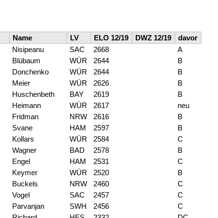
Name
LV
ELO 12/19
DWZ 12/19
davor
Nisipeanu
SAC
2668
A
Blübaum
WÜR
2644
B
Donchenko
WÜR
2644
B
Meier
WÜR
2626
B
Huschenbeth
BAY
2619
B
Heimann
WÜR
2617
neu
Fridman
NRW
2616
B
Svane
HAM
2597
B
Kollars
WÜR
2584
C
Wagner
BAD
2578
B
Engel
HAM
2531
C
Keymer
WÜR
2520
B
Buckels
NRW
2460
C
Vogel
SAC
2457
C
Parvanjan
SWH
2456
C
Richard
HES
2332
DC