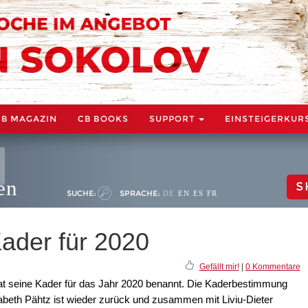
CB MAGAZIN
CB BOOKS
SUPPORT
EINSTEIGERKUR
en
S
SUCHE:
SPRACHE:
DE
EN
ES
FR
ader für 2020
Gefällt mir!
|
0 Kommentare
t seine Kader für das Jahr 2020 benannt. Die Kaderbestimmung
beth Pähtz ist wieder zurück und zusammen mit Liviu-Dieter