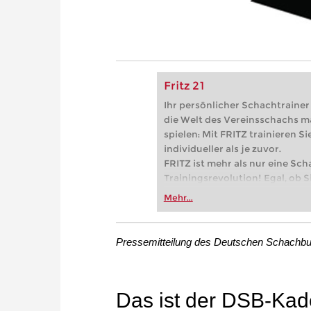
Fritz 21
Ihr persönlicher Schachtrainer -
die Welt des Vereinsschachs m
spielen: Mit FRITZ trainieren Sie
individueller als je zuvor.
FRITZ ist mehr als nur eine Sch
Trainingsrevolution! Egal, ob Si
Vereinsschachs machen oder ber
Mehr...
FRITZ trainieren Sie effizienter,
zuvor.
Pressemitteilung des Deutschen Schachb
Das ist der DSB-Kad