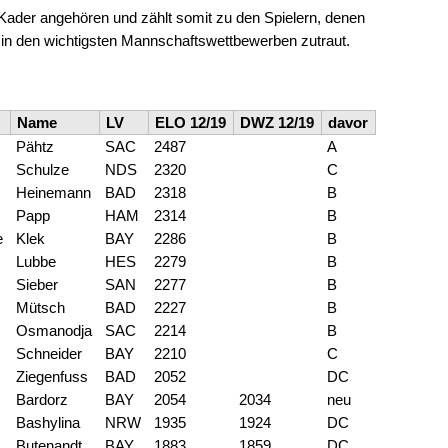
-Kader angehören und zählt somit zu den Spielern, denen
in den wichtigsten Mannschaftswettbewerben zutraut.
Name
LV
ELO 12/19
DWZ 12/19
davor
Pähtz
SAC
2487
A
Schulze
NDS
2320
C
Heinemann
BAD
2318
B
Papp
HAM
2314
B
e
Klek
BAY
2286
B
Lubbe
HES
2279
B
Sieber
SAN
2277
B
Mütsch
BAD
2227
B
Osmanodja
SAC
2214
B
Schneider
BAY
2210
C
Ziegenfuss
BAD
2052
DC
Bardorz
BAY
2054
2034
neu
Bashylina
NRW
1935
1924
DC
Butenandt
BAY
1883
1859
DC