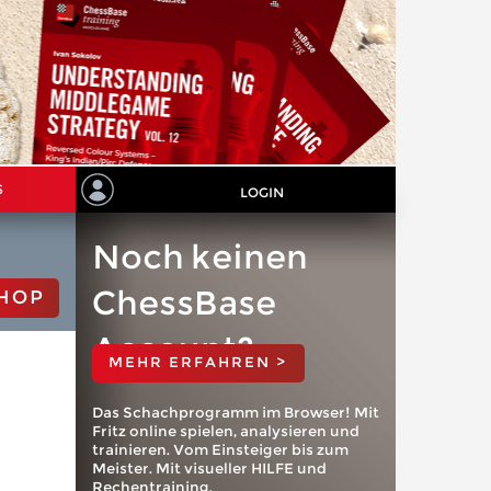
S
LOGIN
Noch keinen
ChessBase
HOP
Account?
MEHR ERFAHREN >
Das Schachprogramm im Browser! Mit
Fritz online spielen, analysieren und
trainieren. Vom Einsteiger bis zum
Meister. Mit visueller HILFE und
Rechentraining.