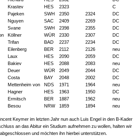
Krastev
HES
2323
C
Pajeken
SWH
2350
2324
DC
Nguyen
SAC
2409
2269
DC
Svane
SWH
2398
2355
DC
on
Köllner
WÜR
2330
2307
DC
Trifan
BAD
2237
2234
DC
Eilenberg
BER
2112
2126
neu
Laux
HES
2090
2059
DC
Bakiev
HES
2088
2083
neu
Deuer
WÜR
2049
2044
DC
Costa
BAY
2048
2002
DC
Mettenheim von
NDS
1971
1964
neu
Hagner
HES
1963
1950
DC
Ermitsch
BER
1887
1962
neu
Besou
NRW
1859
1894
neu
ncent Keymer im letzten Jahr nun auch Luis Engel in den B-Kader
hluss an das Abitur ein Studium aufnehmen zu wollen, halten wir
t abgeschlossen und möchten ihn hierbei unterstützen.