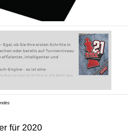
 Egal, ob Sie Ihre ersten Schritte in
achen oder bereits auf Turnierniveau
 effizienter, intelligenter und
ach-Engine – es ist eine
e Ihre ersten Schritte in die Welt des
eits auf Turnierniveau spielen: Mit
 intelligenter und individueller als je
undes
er für 2020