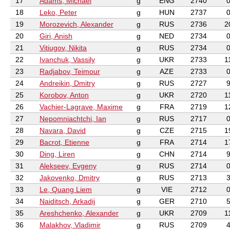
17
Adams, Michael
g
ENG
2740
18
Leko, Peter
g
HUN
2737
19
Morozevich, Alexander
g
RUS
2736
2
20
Giri, Anish
g
NED
2734
21
Vitiugov, Nikita
g
RUS
2734
22
Ivanchuk, Vassily
g
UKR
2733
1
23
Radjabov, Teimour
g
AZE
2733
24
Andreikin, Dmitry
g
RUS
2727
25
Korobov, Anton
g
UKR
2720
1
26
Vachier-Lagrave, Maxime
g
FRA
2719
1
27
Nepomniachtchi, Ian
g
RUS
2717
28
Navara, David
g
CZE
2715
1
29
Bacrot, Etienne
g
FRA
2714
1
30
Ding, Liren
g
CHN
2714
31
Alekseev, Evgeny
g
RUS
2714
32
Jakovenko, Dmitry
g
RUS
2713
33
Le, Quang Liem
g
VIE
2712
34
Naiditsch, Arkadij
g
GER
2710
35
Areshchenko, Alexander
g
UKR
2709
1
36
Malakhov, Vladimir
g
RUS
2709