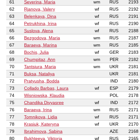
61
Severina, Maria
wm
RUS
2193
62
Rjanova, Valery
wf
RUS
2192
63
Belenkaya, Dina
wf
RUS
2191
64
Petrukhina, Irina
wf
RUS
2190
65
Suslova, Alena
wf
RUS
2188
66
Bezgodova, Maria
wm
RUS
2187
67
Baraeva, Marina
wm
RUS
2185
68
Bochis, Julia
wf
GER
2183
69
Chumpitaz, Ann
wm
PER
2182
70
Tantsiura, Maria
wm
UKR
2181
71
Buksa, Nataliya
UKR
2181
72
Pratyusha, Bodda
IND
2180
73
Collado Barbas, Laura
wf
ESP
2179
74
Wisniowska, Klaudia
POL
2178
75
Chandika Divyasree
wf
IND
2172
76
Baraeva, Irina
wm
RUS
2171
77
Tomnikova, Lidia
wf
RUS
2171
78
Krasiuk, Kateryna
wf
UKR
2170
79
Ibrahimova, Sabina
AZE
2168
80
Bukhteeva, Viktoria
wf
RUS
2165