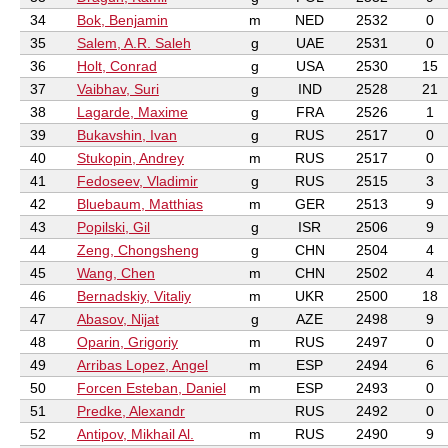
34
Bok, Benjamin
m
NED
2532
0
35
Salem, A.R. Saleh
g
UAE
2531
0
36
Holt, Conrad
g
USA
2530
15
37
Vaibhav, Suri
g
IND
2528
21
38
Lagarde, Maxime
g
FRA
2526
1
39
Bukavshin, Ivan
g
RUS
2517
0
40
Stukopin, Andrey
m
RUS
2517
0
41
Fedoseev, Vladimir
g
RUS
2515
3
42
Bluebaum, Matthias
m
GER
2513
9
43
Popilski, Gil
g
ISR
2506
9
44
Zeng, Chongsheng
g
CHN
2504
4
45
Wang, Chen
m
CHN
2502
4
46
Bernadskiy, Vitaliy
m
UKR
2500
18
47
Abasov, Nijat
g
AZE
2498
9
48
Oparin, Grigoriy
m
RUS
2497
0
49
Arribas Lopez, Angel
m
ESP
2494
6
50
Forcen Esteban, Daniel
m
ESP
2493
0
51
Predke, Alexandr
RUS
2492
0
52
Antipov, Mikhail Al.
m
RUS
2490
9