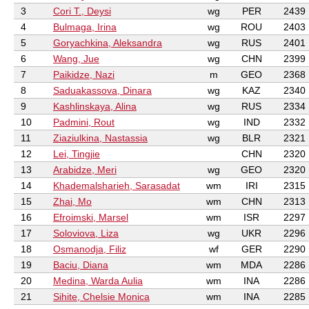
3
Cori T., Deysi
wg
PER
2439
4
Bulmaga, Irina
wg
ROU
2403
5
Goryachkina, Aleksandra
wg
RUS
2401
6
Wang, Jue
wg
CHN
2399
7
Paikidze, Nazi
m
GEO
2368
8
Saduakassova, Dinara
wg
KAZ
2340
9
Kashlinskaya, Alina
wg
RUS
2334
10
Padmini, Rout
wg
IND
2332
11
Ziaziulkina, Nastassia
wg
BLR
2321
12
Lei, Tingjie
CHN
2320
13
Arabidze, Meri
wg
GEO
2320
14
Khademalsharieh, Sarasadat
wm
IRI
2315
15
Zhai, Mo
wm
CHN
2313
16
Efroimski, Marsel
wm
ISR
2297
17
Soloviova, Liza
wg
UKR
2296
18
Osmanodja, Filiz
wf
GER
2290
19
Baciu, Diana
wm
MDA
2286
20
Medina, Warda Aulia
wm
INA
2286
21
Sihite, Chelsie Monica
wm
INA
2285