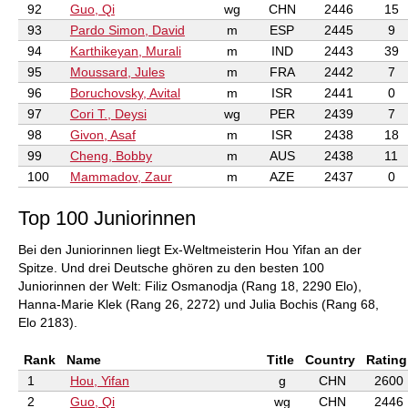
92
Guo, Qi
wg
CHN
2446
15
93
Pardo Simon, David
m
ESP
2445
9
94
Karthikeyan, Murali
m
IND
2443
39
95
Moussard, Jules
m
FRA
2442
7
96
Boruchovsky, Avital
m
ISR
2441
0
97
Cori T., Deysi
wg
PER
2439
7
98
Givon, Asaf
m
ISR
2438
18
99
Cheng, Bobby
m
AUS
2438
11
100
Mammadov, Zaur
m
AZE
2437
0
Top 100 Juniorinnen
Bei den Juniorinnen liegt Ex-Weltmeisterin Hou Yifan an der
Spitze. Und drei Deutsche ghören zu den besten 100
Juniorinnen der Welt: Filiz Osmanodja (Rang 18, 2290 Elo),
Hanna-Marie Klek (Rang 26, 2272) und Julia Bochis (Rang 68,
Elo 2183).
Rank
Name
Title
Country
Rating
1
Hou, Yifan
g
CHN
2600
2
Guo, Qi
wg
CHN
2446