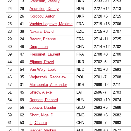
22
13
Ivanchuk, Vassily
UKR
2733 -20
2753
24
29
Andreikin, Dmitry
RUS
2727 +14
2713
25
26
Korobov, Anton
UKR
2720 +5
2715
26
41
Vachier-Lagrave, Maxime
FRA
2719 +13
2706
28
38
Navara, David
CZE
2715 +8
2707
29
24
Bacrot, Etienne
FRA
2714 -11
2725
30
46
Ding, Liren
CHN
2714 +12
2702
39
47
Fressinet, Laurent
FRA
2708 +8
2700
44
40
Eljanov, Pavel
UKR
2702 -5
2707
45
54
Van Wely, Loek
NED
2701 +8
2693
46
35
Wojtaszek, Radoslaw
POL
2701 -7
2708
47
31
Moiseenko, Alexander
UKR
2699 -12
2711
51
45
Shirov, Alexei
LAT
2696 -7
2703
54
69
Rapport, Richard
HUN
2693 +19
2674
55
56
Jobava, Baadur
GEO
2693 +5
2688
59
62
Short, Nigel D
ENG
2688 +6
2682
61
53
Li, Chao b
CHN
2686 -7
2693
64
70
Ragger, Markus
AUT
2680 +8
2672