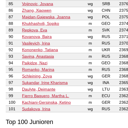
85
Vojinovic, Jovana
wg
SRB
237
86
Zhang, Xiaowen
wg
CHN
237
87
Majdan-Gajewska, Joanna
wg
POL
237
88
Khukhashvili, Sopiko
m
GEO
237
89
Repkova, Eva
m
SVK
237
90
Kovanova, Baira
wg
RUS
237
91
Vasilevich, Irina
m
RUS
237
92
Kononenko, Tatiana
m
UKR
236
93
Savina, Anastasia
m
RUS
236
94
Paikidze, Nazi
m
GEO
236
95
Romanko, Marina
m
RUS
236
96
Schleining, Zoya
wg
GER
236
97
Sukandar, Irine Kharisma
wg
INA
236
98
Daulyte, Deimante
wg
LTU
236
99
Fierro Baquero, Martha L.
m
ECU
236
100
Kachiani-Gersinska, Ketino
m
GER
236
101
Sudakova, Irina
wg
RUS
236
Top 100 Junioren