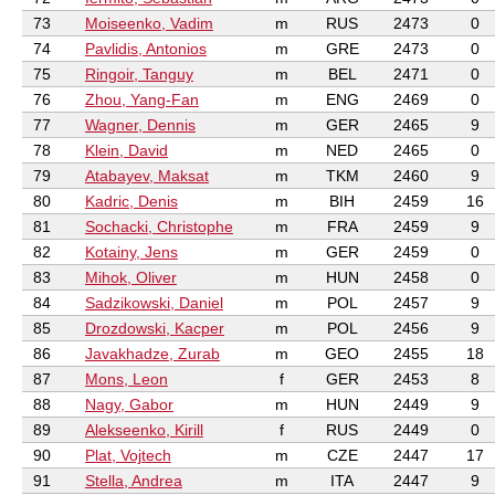
73
Moiseenko, Vadim
m
RUS
2473
0
74
Pavlidis, Antonios
m
GRE
2473
0
75
Ringoir, Tanguy
m
BEL
2471
0
76
Zhou, Yang-Fan
m
ENG
2469
0
77
Wagner, Dennis
m
GER
2465
9
78
Klein, David
m
NED
2465
0
79
Atabayev, Maksat
m
TKM
2460
9
80
Kadric, Denis
m
BIH
2459
16
81
Sochacki, Christophe
m
FRA
2459
9
82
Kotainy, Jens
m
GER
2459
0
83
Mihok, Oliver
m
HUN
2458
0
84
Sadzikowski, Daniel
m
POL
2457
9
85
Drozdowski, Kacper
m
POL
2456
9
86
Javakhadze, Zurab
m
GEO
2455
18
87
Mons, Leon
f
GER
2453
8
88
Nagy, Gabor
m
HUN
2449
9
89
Alekseenko, Kirill
f
RUS
2449
0
90
Plat, Vojtech
m
CZE
2447
17
91
Stella, Andrea
m
ITA
2447
9