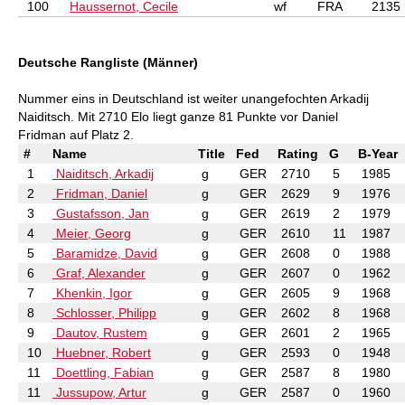
100
Haussernot, Cecile
wf
FRA
2135
Deutsche Rangliste (Männer)
Nummer eins in Deutschland ist weiter unangefochten Arkadij
Naiditsch. Mit 2710 Elo liegt ganze 81 Punkte vor Daniel
Fridman auf Platz 2.
#
Name
Title
Fed
Rating
G
B-Year
1
Naiditsch, Arkadij
g
GER
2710
5
1985
2
Fridman, Daniel
g
GER
2629
9
1976
3
Gustafsson, Jan
g
GER
2619
2
1979
4
Meier, Georg
g
GER
2610
11
1987
5
Baramidze, David
g
GER
2608
0
1988
6
Graf, Alexander
g
GER
2607
0
1962
7
Khenkin, Igor
g
GER
2605
9
1968
8
Schlosser, Philipp
g
GER
2602
8
1968
9
Dautov, Rustem
g
GER
2601
2
1965
10
Huebner, Robert
g
GER
2593
0
1948
11
Doettling, Fabian
g
GER
2587
8
1980
11
Jussupow, Artur
g
GER
2587
0
1960