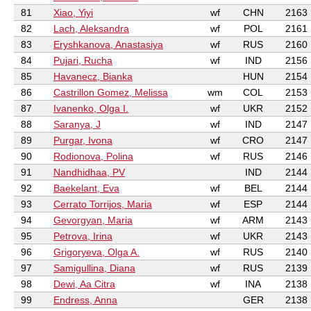
81
Xiao, Yiyi
wf
CHN
2163
82
Lach, Aleksandra
wf
POL
2161
83
Eryshkanova, Anastasiya
wf
RUS
2160
84
Pujari, Rucha
wf
IND
2156
85
Havanecz, Bianka
HUN
2154
86
Castrillon Gomez, Melissa
wm
COL
2153
87
Ivanenko, Olga I.
wf
UKR
2152
88
Saranya, J
wf
IND
2147
89
Purgar, Ivona
wf
CRO
2147
90
Rodionova, Polina
wf
RUS
2146
91
Nandhidhaa, PV
IND
2144
92
Baekelant, Eva
wf
BEL
2144
93
Cerrato Torrijos, Maria
wf
ESP
2144
94
Gevorgyan, Maria
wf
ARM
2143
95
Petrova, Irina
wf
UKR
2143
96
Grigoryeva, Olga A.
wf
RUS
2140
97
Samigullina, Diana
wf
RUS
2139
98
Dewi, Aa Citra
wf
INA
2138
99
Endress, Anna
GER
2138