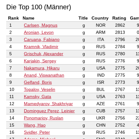
Die Top 100 (Männer)
Rank
Name
Title
Country
Rating
Gam
1
Carlsen, Magnus
g
NOR
2862
2
Aronian, Levon
g
ARM
2813
3
Caruana, Fabiano
g
ITA
2796
2
4
Kramnik, Vladimir
g
RUS
2784
5
Grischuk, Alexander
g
RUS
2780
1
6
Karjakin, Sergey
g
RUS
2776
7
Nakamura, Hikaru
g
USA
2775
2
8
Anand, Viswanathan
g
IND
2775
9
Gelfand, Boris
g
ISR
2773
10
Topalov, Veselin
g
BUL
2767
1
11
Kamsky, Gata
g
USA
2763
1
12
Mamedyarov, Shakhriyar
g
AZE
2761
13
Dominguez Perez, Leinier
g
CUB
2757
1
14
Ponomariov, Ruslan
g
UKR
2756
2
15
Wang, Hao
g
CHN
2752
16
Svidler, Peter
g
RUS
2746
1