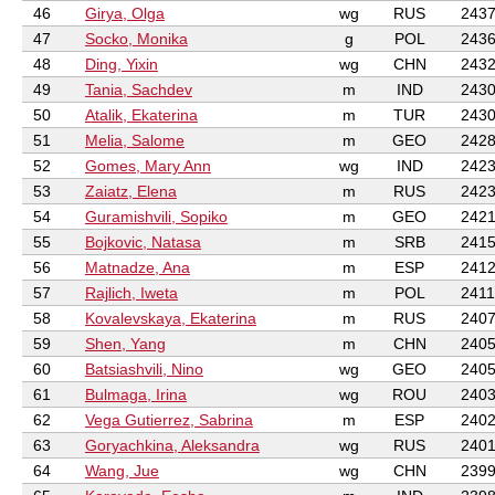
46
Girya, Olga
wg
RUS
243
47
Socko, Monika
g
POL
243
48
Ding, Yixin
wg
CHN
243
49
Tania, Sachdev
m
IND
243
50
Atalik, Ekaterina
m
TUR
243
51
Melia, Salome
m
GEO
242
52
Gomes, Mary Ann
wg
IND
242
53
Zaiatz, Elena
m
RUS
242
54
Guramishvili, Sopiko
m
GEO
242
55
Bojkovic, Natasa
m
SRB
241
56
Matnadze, Ana
m
ESP
241
57
Rajlich, Iweta
m
POL
2411
58
Kovalevskaya, Ekaterina
m
RUS
240
59
Shen, Yang
m
CHN
240
60
Batsiashvili, Nino
wg
GEO
240
61
Bulmaga, Irina
wg
ROU
240
62
Vega Gutierrez, Sabrina
m
ESP
240
63
Goryachkina, Aleksandra
wg
RUS
240
64
Wang, Jue
wg
CHN
239