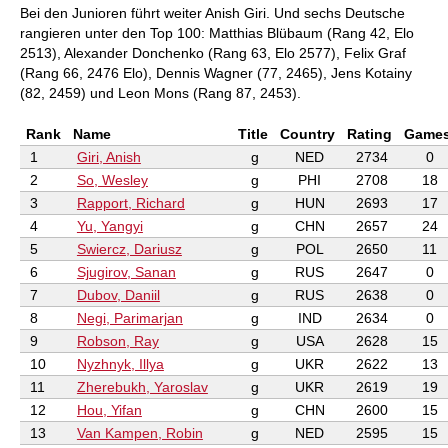
Bei den Junioren führt weiter Anish Giri. Und sechs Deutsche
rangieren unter den Top 100: Matthias Blübaum (Rang 42, Elo
2513), Alexander Donchenko (Rang 63, Elo 2577), Felix Graf
(Rang 66, 2476 Elo), Dennis Wagner (77, 2465), Jens Kotainy
(82, 2459) und Leon Mons (Rang 87, 2453).
Rank
Name
Title
Country
Rating
Game
1
Giri, Anish
g
NED
2734
0
2
So, Wesley
g
PHI
2708
18
3
Rapport, Richard
g
HUN
2693
17
4
Yu, Yangyi
g
CHN
2657
24
5
Swiercz, Dariusz
g
POL
2650
11
6
Sjugirov, Sanan
g
RUS
2647
0
7
Dubov, Daniil
g
RUS
2638
0
8
Negi, Parimarjan
g
IND
2634
0
9
Robson, Ray
g
USA
2628
15
10
Nyzhnyk, Illya
g
UKR
2622
13
11
Zherebukh, Yaroslav
g
UKR
2619
19
12
Hou, Yifan
g
CHN
2600
15
13
Van Kampen, Robin
g
NED
2595
15