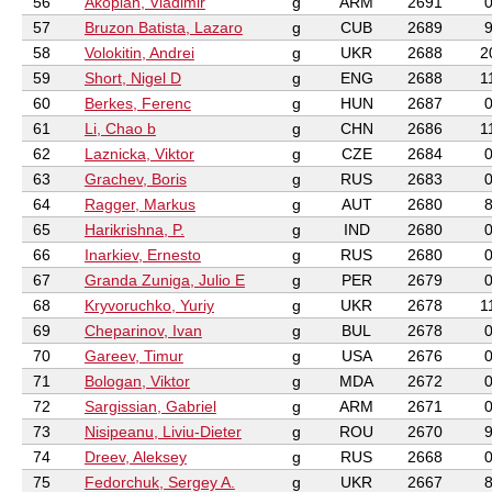
56
Akopian, Vladimir
g
ARM
2691
57
Bruzon Batista, Lazaro
g
CUB
2689
58
Volokitin, Andrei
g
UKR
2688
2
59
Short, Nigel D
g
ENG
2688
1
60
Berkes, Ferenc
g
HUN
2687
61
Li, Chao b
g
CHN
2686
1
62
Laznicka, Viktor
g
CZE
2684
63
Grachev, Boris
g
RUS
2683
64
Ragger, Markus
g
AUT
2680
65
Harikrishna, P.
g
IND
2680
66
Inarkiev, Ernesto
g
RUS
2680
67
Granda Zuniga, Julio E
g
PER
2679
68
Kryvoruchko, Yuriy
g
UKR
2678
1
69
Cheparinov, Ivan
g
BUL
2678
70
Gareev, Timur
g
USA
2676
71
Bologan, Viktor
g
MDA
2672
72
Sargissian, Gabriel
g
ARM
2671
73
Nisipeanu, Liviu-Dieter
g
ROU
2670
74
Dreev, Aleksey
g
RUS
2668
75
Fedorchuk, Sergey A.
g
UKR
2667