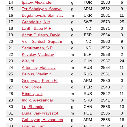
14
Ipatov, Alexander
g
TUR
2583
6
15
Ter-Sahakyan, Samvel
g
ARM
2582
9
16
Bogdanovich, Stanislav
m
UKR
2581
11
17
Grandelius, Nils
g
SWE
2573
25
18
Lalith, Babu M.R.
g
IND
2571
0
19
Anton Guijarro, David
g
ESP
2564
0
20
Vidit, Santosh Gujrathi
g
IND
2563
9
21
Sethuraman, S.P.
g
IND
2562
9
22
Kovalev, Vladislav
m
BLR
2558
2
23
Wei, Yi
g
CHN
2557
24
24
Artemiev, Vladislav
m
RUS
2554
11
25
Belous, Vladimir
g
RUS
2551
0
26
Grigoryan, Karen H.
g
ARM
2550
0
27
Cori, Jorge
g
PER
2543
7
28
Eliseev, Urii
m
RUS
2542
11
29
Indjic, Aleksandar
m
SRB
2541
9
30
Lu, Shanglei
g
CHN
2536
13
31
Duda, Jan-Krzysztof
m
POL
2536
9
32
Gabuzyan, Hovhannes
g
ARM
2535
18
33
Dragun, Kamil
g
POL
2532
9