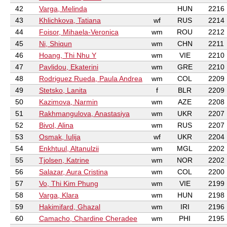
42
Varga, Melinda
HUN
2216
43
Khlichkova, Tatiana
wf
RUS
2214
44
Foisor, Mihaela-Veronica
wm
ROU
2212
45
Ni, Shiqun
wm
CHN
2211
46
Hoang, Thi Nhu Y
wm
VIE
2210
47
Pavlidou, Ekaterini
wm
GRE
2210
48
Rodriguez Rueda, Paula Andrea
wm
COL
2209
49
Stetsko, Lanita
f
BLR
2209
50
Kazimova, Narmin
wm
AZE
2208
51
Rakhmangulova, Anastasiya
wm
UKR
2207
52
Bivol, Alina
wm
RUS
2207
53
Osmak, Iulija
wf
UKR
2204
54
Enkhtuul, Altanulzii
wm
MGL
2202
55
Tjolsen, Katrine
wm
NOR
2202
56
Salazar, Aura Cristina
wm
COL
2200
57
Vo, Thi Kim Phung
wm
VIE
2199
58
Varga, Klara
wm
HUN
2198
59
Hakimifard, Ghazal
wm
IRI
2196
60
Camacho, Chardine Cheradee
wm
PHI
2195