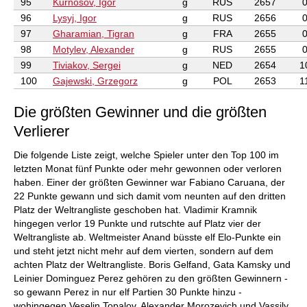
95
Kurnosov, Igor
g
RUS
2657
96
Lysyj, Igor
g
RUS
2656
97
Gharamian, Tigran
g
FRA
2655
98
Motylev, Alexander
g
RUS
2655
99
Tiviakov, Sergei
g
NED
2654
1
100
Gajewski, Grzegorz
g
POL
2653
1
Die größten Gewinner und die größten
Verlierer
Die folgende Liste zeigt, welche Spieler unter den Top 100 im
letzten Monat fünf Punkte oder mehr gewonnen oder verloren
haben. Einer der größten Gewinner war Fabiano Caruana, der
22 Punkte gewann und sich damit vom neunten auf den dritten
Platz der Weltrangliste geschoben hat. Vladimir Kramnik
hingegen verlor 19 Punkte und rutschte auf Platz vier der
Weltrangliste ab. Weltmeister Anand büsste elf Elo-Punkte ein
und steht jetzt nicht mehr auf dem vierten, sondern auf dem
achten Platz der Weltrangliste. Boris Gelfand, Gata Kamsky und
Leinier Dominguez Perez gehören zu den größten Gewinnern -
so gewann Perez in nur elf Partien 30 Punkte hinzu -
wohingegen Veselin Topalov, Alexander Morozevich und Vassily