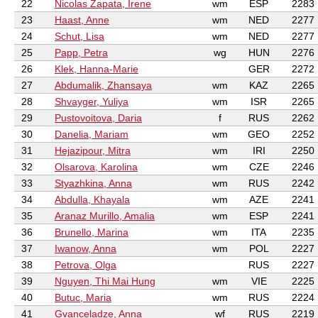
22
Nicolas Zapata, Irene
wm
ESP
2283
23
Haast, Anne
wm
NED
2277
24
Schut, Lisa
wm
NED
2277
25
Papp, Petra
wg
HUN
2276
26
Klek, Hanna-Marie
GER
2272
27
Abdumalik, Zhansaya
wm
KAZ
2265
28
Shvayger, Yuliya
wm
ISR
2265
29
Pustovoitova, Daria
f
RUS
2262
30
Danelia, Mariam
wm
GEO
2252
31
Hejazipour, Mitra
wm
IRI
2250
32
Olsarova, Karolina
wm
CZE
2246
33
Styazhkina, Anna
wm
RUS
2242
34
Abdulla, Khayala
wm
AZE
2241
35
Aranaz Murillo, Amalia
wm
ESP
2241
36
Brunello, Marina
wm
ITA
2235
37
Iwanow, Anna
wm
POL
2227
38
Petrova, Olga
RUS
2227
39
Nguyen, Thi Mai Hung
wm
VIE
2225
40
Butuc, Maria
wm
RUS
2224
41
Gvanceladze, Anna
wf
RUS
2219