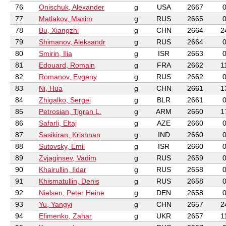
76
Onischuk, Alexander
g
USA
2667
77
Matlakov, Maxim
g
RUS
2665
78
Bu, Xiangzhi
g
CHN
2664
2
79
Shimanov, Aleksandr
g
RUS
2664
80
Smirin, Ilia
g
ISR
2663
81
Edouard, Romain
g
FRA
2662
1
82
Romanov, Evgeny
g
RUS
2662
83
Ni, Hua
g
CHN
2661
1
84
Zhigalko, Sergei
g
BLR
2661
85
Petrosian, Tigran L.
g
ARM
2660
1
86
Safarli, Eltaj
g
AZE
2660
87
Sasikiran, Krishnan
g
IND
2660
88
Sutovsky, Emil
g
ISR
2660
89
Zvjaginsev, Vadim
g
RUS
2659
90
Khairullin, Ildar
g
RUS
2658
91
Khismatullin, Denis
g
RUS
2658
92
Nielsen, Peter Heine
g
DEN
2658
93
Yu, Yangyi
g
CHN
2657
2
94
Efimenko, Zahar
g
UKR
2657
1