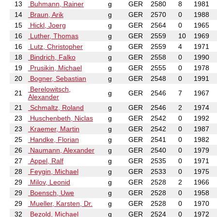
13
Buhmann, Rainer
g
GER
2580
8
1981
14
Braun, Arik
g
GER
2570
0
1988
15
Hickl, Joerg
g
GER
2564
0
1965
16
Luther, Thomas
g
GER
2559
10
1969
16
Lutz, Christopher
g
GER
2559
4
1971
18
Bindrich, Falko
g
GER
2558
0
1990
19
Prusikin, Michael
g
GER
2555
0
1978
20
Bogner, Sebastian
g
GER
2548
0
1991
Berelowitsch,
21
g
GER
2546
7
1967
Alexander
21
Schmaltz, Roland
g
GER
2546
2
1974
23
Huschenbeth, Niclas
g
GER
2542
0
1992
23
Kraemer, Martin
g
GER
2542
0
1987
25
Handke, Florian
g
GER
2541
0
1982
26
Naumann, Alexander
g
GER
2540
0
1979
27
Appel, Ralf
g
GER
2535
0
1971
28
Feygin, Michael
g
GER
2533
0
1975
29
Milov, Leonid
g
GER
2528
2
1966
29
Boensch, Uwe
g
GER
2528
0
1958
29
Mueller, Karsten, Dr.
g
GER
2528
0
1970
32
Bezold, Michael
g
GER
2524
0
1972