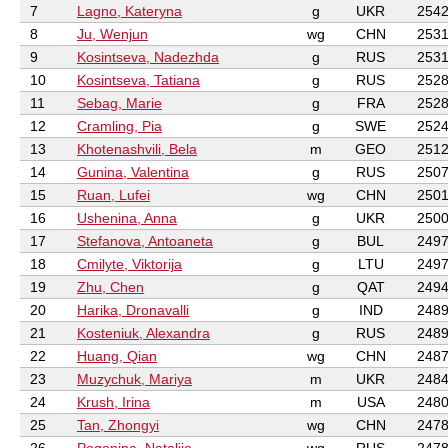
7
Lagno, Kateryna
g
UKR
254
8
Ju, Wenjun
wg
CHN
253
9
Kosintseva, Nadezhda
g
RUS
253
10
Kosintseva, Tatiana
g
RUS
252
11
Sebag, Marie
g
FRA
252
12
Cramling, Pia
g
SWE
252
13
Khotenashvili, Bela
m
GEO
251
14
Gunina, Valentina
g
RUS
250
15
Ruan, Lufei
wg
CHN
250
16
Ushenina, Anna
g
UKR
250
17
Stefanova, Antoaneta
g
BUL
249
18
Cmilyte, Viktorija
g
LTU
249
19
Zhu, Chen
g
QAT
249
20
Harika, Dronavalli
g
IND
248
21
Kosteniuk, Alexandra
g
RUS
248
22
Huang, Qian
wg
CHN
248
23
Muzychuk, Mariya
m
UKR
248
24
Krush, Irina
m
USA
248
25
Tan, Zhongyi
wg
CHN
247