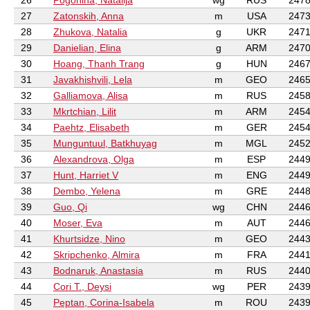
26
Pogonina, Natalija
wg
RUS
247
27
Zatonskih, Anna
m
USA
247
28
Zhukova, Natalia
g
UKR
247
29
Danielian, Elina
g
ARM
247
30
Hoang, Thanh Trang
g
HUN
246
31
Javakhishvili, Lela
m
GEO
246
32
Galliamova, Alisa
m
RUS
245
33
Mkrtchian, Lilit
m
ARM
245
34
Paehtz, Elisabeth
m
GER
245
35
Munguntuul, Batkhuyag
m
MGL
245
36
Alexandrova, Olga
m
ESP
244
37
Hunt, Harriet V
m
ENG
244
38
Dembo, Yelena
m
GRE
244
39
Guo, Qi
wg
CHN
244
40
Moser, Eva
m
AUT
244
41
Khurtsidze, Nino
m
GEO
244
42
Skripchenko, Almira
m
FRA
244
43
Bodnaruk, Anastasia
m
RUS
244
44
Cori T., Deysi
wg
PER
243
45
Peptan, Corina-Isabela
m
ROU
243