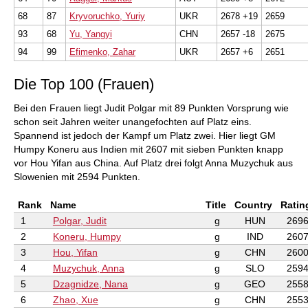
68
87
Kryvoruchko, Yuriy
UKR
2678 +19
2659
93
68
Yu, Yangyi
CHN
2657 -18
2675
94
99
Efimenko, Zahar
UKR
2657 +6
2651
Die Top 100 (Frauen)
Bei den Frauen liegt Judit Polgar mit 89 Punkten Vorsprung wie
schon seit Jahren weiter unangefochten auf Platz eins.
Spannend ist jedoch der Kampf um Platz zwei. Hier liegt GM
Humpy Koneru aus Indien mit 2607 mit sieben Punkten knapp
vor Hou Yifan aus China. Auf Platz drei folgt Anna Muzychuk aus
Slowenien mit 2594 Punkten.
Rank
Name
Title
Country
Ratin
1
Polgar, Judit
g
HUN
269
2
Koneru, Humpy
g
IND
260
3
Hou, Yifan
g
CHN
260
4
Muzychuk, Anna
g
SLO
259
5
Dzagnidze, Nana
g
GEO
255
6
Zhao, Xue
g
CHN
255