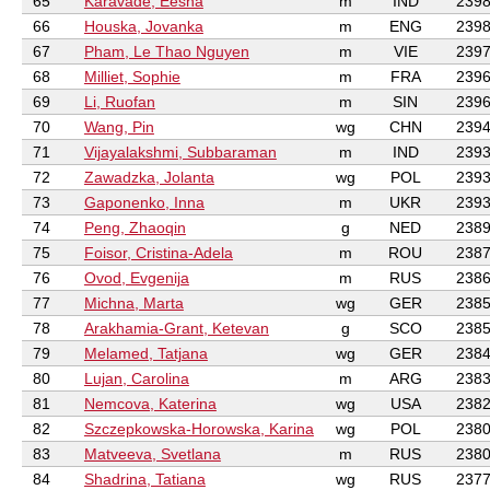
65
Karavade, Eesha
m
IND
239
66
Houska, Jovanka
m
ENG
239
67
Pham, Le Thao Nguyen
m
VIE
239
68
Milliet, Sophie
m
FRA
239
69
Li, Ruofan
m
SIN
239
70
Wang, Pin
wg
CHN
239
71
Vijayalakshmi, Subbaraman
m
IND
239
72
Zawadzka, Jolanta
wg
POL
239
73
Gaponenko, Inna
m
UKR
239
74
Peng, Zhaoqin
g
NED
238
75
Foisor, Cristina-Adela
m
ROU
238
76
Ovod, Evgenija
m
RUS
238
77
Michna, Marta
wg
GER
238
78
Arakhamia-Grant, Ketevan
g
SCO
238
79
Melamed, Tatjana
wg
GER
238
80
Lujan, Carolina
m
ARG
238
81
Nemcova, Katerina
wg
USA
238
82
Szczepkowska-Horowska, Karina
wg
POL
238
83
Matveeva, Svetlana
m
RUS
238
84
Shadrina, Tatiana
wg
RUS
237