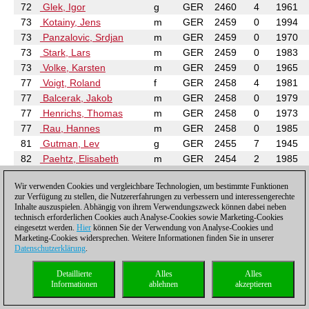
72
Glek, Igor
g
GER
2460
4
1961
73
Kotainy, Jens
m
GER
2459
0
1994
73
Panzalovic, Srdjan
m
GER
2459
0
1970
73
Stark, Lars
m
GER
2459
0
1983
73
Volke, Karsten
m
GER
2459
0
1965
77
Voigt, Roland
f
GER
2458
4
1981
77
Balcerak, Jakob
m
GER
2458
0
1979
77
Henrichs, Thomas
m
GER
2458
0
1973
77
Rau, Hannes
m
GER
2458
0
1985
81
Gutman, Lev
g
GER
2455
7
1945
82
Paehtz, Elisabeth
m
GER
2454
2
1985
83
Mons, Leon
f
GER
2453
8
1995
Wir verwenden Cookies und vergleichbare Technologien, um bestimmte Funktionen
83
Mutschnik, Illya
m
GER
2453
0
1985
zur Verfügung zu stellen, die Nutzererfahrungen zu verbessern und interessengerechte
85
Lubbe, Nikolas
GER
2451
0
1990
Inhalte auszuspielen. Abhängig von ihrem Verwendungszweck können dabei neben
technisch erforderlichen Cookies auch Analyse-Cookies sowie Marketing-Cookies
85
Schebler, Gerhard
g
GER
2451
0
1969
eingesetzt werden.
Hier
können Sie der Verwendung von Analyse-Cookies und
87
Heinz, Axel
m
GER
2450
0
1987
Marketing-Cookies widersprechen. Weitere Informationen finden Sie in unserer
Datenschutzerklärung
.
87
Thiede, Lars
m
GER
2450
0
1970
87
Womacka, Mathias
g
GER
2450
0
1966
Detaillierte
Alles
Alles
90
Sebastian, Dirk
GER
2449
0
1979
Informationen
ablehnen
akzeptieren
91
Mann, Christian, Dr.
m
GER
2447
0
1971