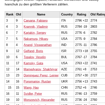
Ivanchuk zu den größten Verlierern zählen.
Rank
Old
Name
Country
Rating
Old Ratin
3
9
Caruana, Fabiano
ITA
2796 +22
2774
4
3
Kramnik, Vladimir
RUS
2784 -19
2803
6
7
Karjakin, Sergey
RUS
2776 -6
2782
7
5
Nakamura, Hikaru
USA
2775 -9
2784
8
4
Anand, Viswanathan
IND
2775 -11
2786
9
12
Gelfand, Boris
ISR
2773 +18
2755
10
6
Topalov, Veselin
BUL
2767 -17
2784
11
17
Kamsky, Gata
USA
2763 +22
2741
12
14
Mamedyarov, Shakhriyar
AZE
2761 +8
2753
13
23
Dominguez Perez, Leinier
CUB
2757 +30
2727
14
16
Ponomariov, Ruslan
UKR
2756 +13
2743
15
15
Wang, Hao
CHN
2752 +6
2746
16
11
Svidler, Peter
RUS
2746 -13
2759
19
10
Morozevich, Alexander
RUS
2736 -24
2760