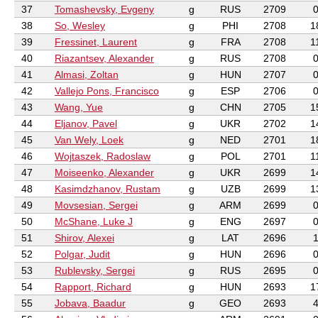
37
Tomashevsky, Evgeny
g
RUS
2709
38
So, Wesley
g
PHI
2708
1
39
Fressinet, Laurent
g
FRA
2708
1
40
Riazantsev, Alexander
g
RUS
2708
41
Almasi, Zoltan
g
HUN
2707
42
Vallejo Pons, Francisco
g
ESP
2706
43
Wang, Yue
g
CHN
2705
1
44
Eljanov, Pavel
g
UKR
2702
1
45
Van Wely, Loek
g
NED
2701
1
46
Wojtaszek, Radoslaw
g
POL
2701
1
47
Moiseenko, Alexander
g
UKR
2699
1
48
Kasimdzhanov, Rustam
g
UZB
2699
1
49
Movsesian, Sergei
g
ARM
2699
50
McShane, Luke J
g
ENG
2697
51
Shirov, Alexei
g
LAT
2696
52
Polgar, Judit
g
HUN
2696
53
Rublevsky, Sergei
g
RUS
2695
54
Rapport, Richard
g
HUN
2693
1
55
Jobava, Baadur
g
GEO
2693