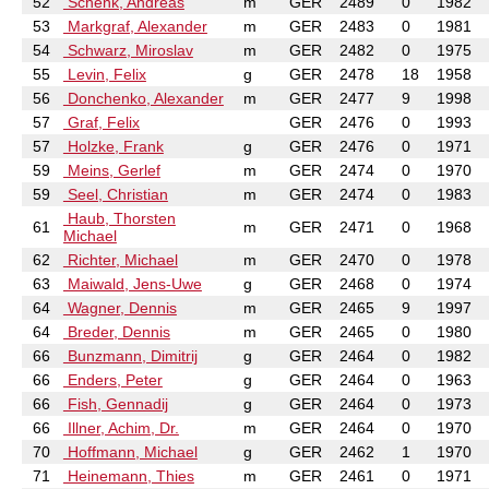
52
Schenk, Andreas
m
GER
2489
0
1982
53
Markgraf, Alexander
m
GER
2483
0
1981
54
Schwarz, Miroslav
m
GER
2482
0
1975
55
Levin, Felix
g
GER
2478
18
1958
56
Donchenko, Alexander
m
GER
2477
9
1998
57
Graf, Felix
GER
2476
0
1993
57
Holzke, Frank
g
GER
2476
0
1971
59
Meins, Gerlef
m
GER
2474
0
1970
59
Seel, Christian
m
GER
2474
0
1983
Haub, Thorsten
61
m
GER
2471
0
1968
Michael
62
Richter, Michael
m
GER
2470
0
1978
63
Maiwald, Jens-Uwe
g
GER
2468
0
1974
64
Wagner, Dennis
m
GER
2465
9
1997
64
Breder, Dennis
m
GER
2465
0
1980
66
Bunzmann, Dimitrij
g
GER
2464
0
1982
66
Enders, Peter
g
GER
2464
0
1963
66
Fish, Gennadij
g
GER
2464
0
1973
66
Illner, Achim, Dr.
m
GER
2464
0
1970
70
Hoffmann, Michael
g
GER
2462
1
1970
71
Heinemann, Thies
m
GER
2461
0
1971