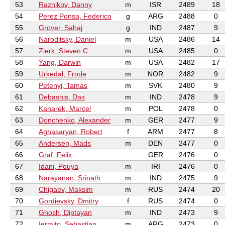
53
Raznikov, Danny
m
ISR
2489
18
54
Perez Ponsa, Federico
g
ARG
2488
0
55
Grover, Sahaj
g
IND
2487
9
56
Naroditsky, Daniel
m
USA
2486
14
57
Zierk, Steven C
m
USA
2485
0
58
Yang, Darwin
m
USA
2482
17
59
Urkedal, Frode
m
NOR
2482
9
60
Petenyi, Tamas
m
SVK
2480
9
61
Debashis, Das
m
IND
2478
9
62
Kanarek, Marcel
m
POL
2478
0
63
Donchenko, Alexander
m
GER
2477
9
64
Aghasaryan, Robert
f
ARM
2477
8
65
Andersen, Mads
m
DEN
2477
0
66
Graf, Felix
GER
2476
0
67
Idani, Pouya
m
IRI
2476
0
68
Narayanan, Srinath
m
IND
2475
9
69
Chigaev, Maksim
m
RUS
2474
20
70
Gordievsky, Dmitry
f
RUS
2474
0
71
Ghosh, Diptayan
m
IND
2473
9
72
Iermito, Sebastian
m
ARG
2473
0