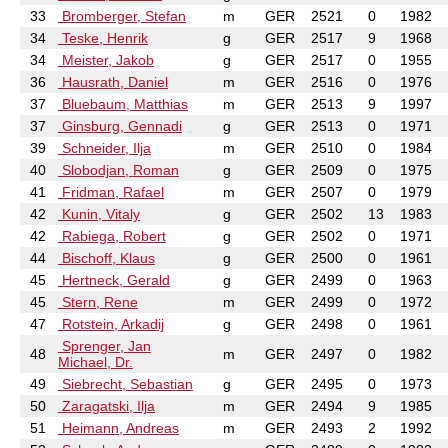
33
Bromberger, Stefan
m
GER
2521
0
1982
34
Teske, Henrik
g
GER
2517
9
1968
34
Meister, Jakob
g
GER
2517
0
1955
36
Hausrath, Daniel
m
GER
2516
0
1976
37
Bluebaum, Matthias
m
GER
2513
9
1997
37
Ginsburg, Gennadi
g
GER
2513
0
1971
39
Schneider, Ilja
m
GER
2510
0
1984
40
Slobodjan, Roman
g
GER
2509
0
1975
41
Fridman, Rafael
m
GER
2507
0
1979
42
Kunin, Vitaly
g
GER
2502
13
1983
42
Rabiega, Robert
g
GER
2502
0
1971
44
Bischoff, Klaus
g
GER
2500
0
1961
45
Hertneck, Gerald
g
GER
2499
0
1963
45
Stern, Rene
m
GER
2499
0
1972
47
Rotstein, Arkadij
g
GER
2498
0
1961
Sprenger, Jan
48
m
GER
2497
0
1982
Michael, Dr.
49
Siebrecht, Sebastian
g
GER
2495
0
1973
50
Zaragatski, Ilja
m
GER
2494
9
1985
51
Heimann, Andreas
m
GER
2493
2
1992