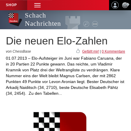
SHOP
TOGGLE
NAVIGATION
Schach
Nachrichten
Die neuen Elo-Zahlen
von ChessBase
Gefällt mir!
|
0 Kommentare
01.07.2013 – Elo-Aufsteiger im Juni war Fabiano Caruana, der
in 20 Partien 22 Punkte gewann. Das reichte, um Vladimir
Kramnik von Platz drei der Weltrangliste zu verdrängen. Klare
Nummer eins der Welt bleibt Magnus Carlsen, der mit 2862
Punkten 49 Punkte vor Levon Aronian liegt. Bester Deutscher ist
Arkadij Naiditsch (34, 2710), beste Deutsche Elisabeth Pähtz
(34, 2454). Zu den Tabellen...