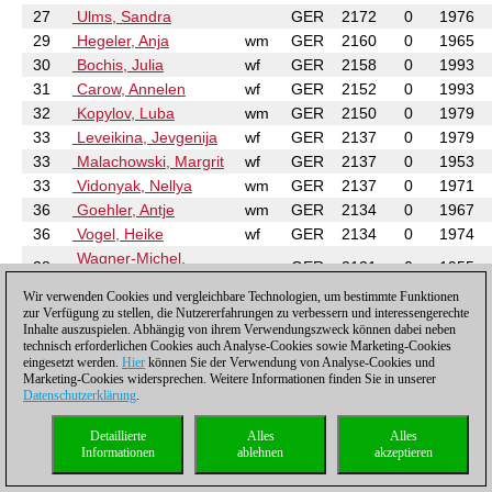
27
Ulms, Sandra
GER
2172
0
1976
29
Hegeler, Anja
wm
GER
2160
0
1965
30
Bochis, Julia
wf
GER
2158
0
1993
31
Carow, Annelen
wf
GER
2152
0
1993
32
Kopylov, Luba
wm
GER
2150
0
1979
33
Leveikina, Jevgenija
wf
GER
2137
0
1979
33
Malachowski, Margrit
wf
GER
2137
0
1953
33
Vidonyak, Nellya
wm
GER
2137
0
1971
36
Goehler, Antje
wm
GER
2134
0
1967
36
Vogel, Heike
wf
GER
2134
0
1974
Wagner-Michel,
38
wm
GER
2131
0
1955
Annett
Wir verwenden Cookies und vergleichbare Technologien, um bestimmte Funktionen
39
Helm, Leonie
GER
2129
0
1984
zur Verfügung zu stellen, die Nutzererfahrungen zu verbessern und interessengerechte
39
Zikeli, Saskia
GER
2129
0
1990
Inhalte auszuspielen. Abhängig von ihrem Verwendungszweck können dabei neben
technisch erforderlichen Cookies auch Analyse-Cookies sowie Marketing-Cookies
41
Jussupow, Nadejda
wf
GER
2124
0
1970
eingesetzt werden.
Hier
können Sie der Verwendung von Analyse-Cookies und
42
Endress, Anna
wf
GER
2122
0
1993
Marketing-Cookies widersprechen. Weitere Informationen finden Sie in unserer
Datenschutzerklärung
43
Umpfenbach, Carolin
.
GER
2120
0
1983
44
Jahn, Constanze
wm
GER
2118
0
1963
Detaillierte
Alles
Alles
45
Borriss, Claudia
wf
GER
2117
0
1977
Informationen
ablehnen
akzeptieren
45
Hausmann, Ilka
GER
2117
0
1976