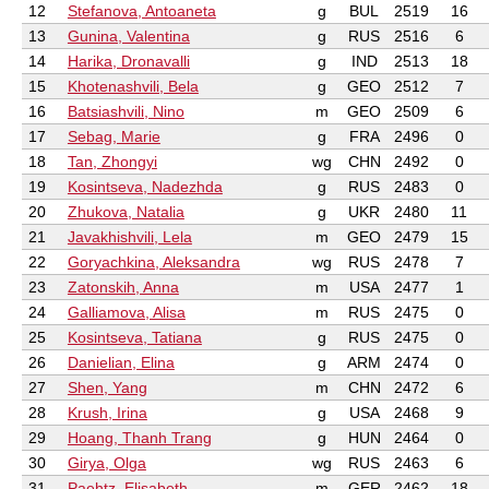
12
Stefanova, Antoaneta
g
BUL
2519
16
13
Gunina, Valentina
g
RUS
2516
6
14
Harika, Dronavalli
g
IND
2513
18
15
Khotenashvili, Bela
g
GEO
2512
7
16
Batsiashvili, Nino
m
GEO
2509
6
17
Sebag, Marie
g
FRA
2496
0
18
Tan, Zhongyi
wg
CHN
2492
0
19
Kosintseva, Nadezhda
g
RUS
2483
0
20
Zhukova, Natalia
g
UKR
2480
11
21
Javakhishvili, Lela
m
GEO
2479
15
22
Goryachkina, Aleksandra
wg
RUS
2478
7
23
Zatonskih, Anna
m
USA
2477
1
24
Galliamova, Alisa
m
RUS
2475
0
25
Kosintseva, Tatiana
g
RUS
2475
0
26
Danielian, Elina
g
ARM
2474
0
27
Shen, Yang
m
CHN
2472
6
28
Krush, Irina
g
USA
2468
9
29
Hoang, Thanh Trang
g
HUN
2464
0
30
Girya, Olga
wg
RUS
2463
6
31
Paehtz, Elisabeth
m
GER
2462
18