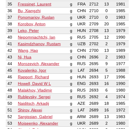
35
Fressinet, Laurent
g
FRA
2712
13
1981
36
Bu, Xiangzhi
g
CHN
2710
0
1985
37
Ponomariov, Ruslan
g
UKR
2710
0
1983
38
Korobov, Anton
g
UKR
2709
20
1985
39
Leko, Peter
g
HUN
2708
13
1979
40
Nepomniachtchi, Ian
g
RUS
2705
12
1990
41
Kasimdzhanov, Rustam
g
UZB
2702
2
1979
42
Wang, Hao
g
CHN
2700
13
1989
43
Ni, Hua
g
CHN
2696
2
1983
44
Morozevich, Alexander
g
RUS
2695
9
1977
45
Kovalenko, Igor
g
LAT
2694
5
1988
46
Rapport, Richard
g
HUN
2693
17
1996
47
Howell, David W L
g
ENG
2693
16
1990
48
Malakhov, Vladimir
g
RUS
2693
6
1980
49
Rublevsky, Sergei
g
RUS
2692
4
1974
50
Naiditsch, Arkadij
g
AZE
2689
18
1985
51
Shirov, Alexei
g
LAT
2689
16
1972
52
Sargissian, Gabriel
g
ARM
2689
13
1983
53
Moiseenko, Alexander
g
UKR
2689
2
1980