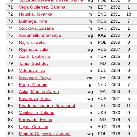
70
Szczepkowska-Horowska, Karina
wg
POL
2392
9
71
Vega Gutierrez, Sabrina
m
ESP
2392
1
72
Houska, Jovanka
m
ENG
2391
18
73
Bulmaga, Irina
m
ROU
2391
7
74
Stockova, Zuzana
m
SVK
2391
1
75
Abdumalik, Zhansaya
wg
KAZ
2390
0
76
Rajlich, Iweta
m
POL
2389
0
77
Ryjanova, Julia
wg
RUS
2387
0
78
Atalik, Ekaterina
m
TUR
2385
8
79
Tania, Sachdev
m
IND
2385
0
80
Videnova, Iva
m
BUL
2384
0
81
Shvayger, Yuliya
wm
ISR
2383
9
82
Peng, Zhaoqin
g
NED
2383
7
83
Aulia, Medina Warda
wg
INA
2383
0
84
Kovanova, Baira
wg
RUS
2381
5
85
Khademalsharieh, Sarasadat
m
IRI
2380
11
86
Vasilevich, Tatjana
m
UKR
2380
0
87
Karavade, Eesha
m
IND
2379
8
88
Lujan, Carolina
m
ARG
2378
0
89
Majdan-Gajewska, Joanna
wg
POL
2378
0