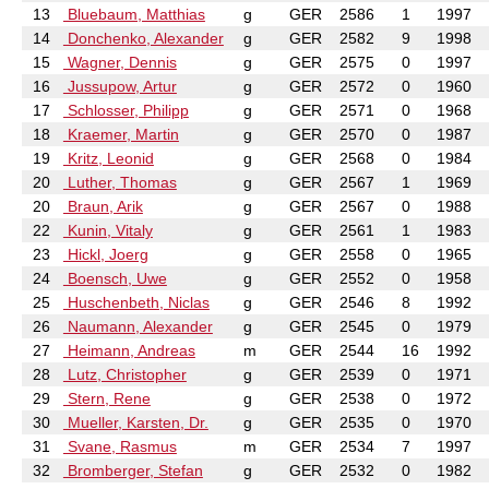
13
Bluebaum, Matthias
g
GER
2586
1
1997
14
Donchenko, Alexander
g
GER
2582
9
1998
15
Wagner, Dennis
g
GER
2575
0
1997
16
Jussupow, Artur
g
GER
2572
0
1960
17
Schlosser, Philipp
g
GER
2571
0
1968
18
Kraemer, Martin
g
GER
2570
0
1987
19
Kritz, Leonid
g
GER
2568
0
1984
20
Luther, Thomas
g
GER
2567
1
1969
20
Braun, Arik
g
GER
2567
0
1988
22
Kunin, Vitaly
g
GER
2561
1
1983
23
Hickl, Joerg
g
GER
2558
0
1965
24
Boensch, Uwe
g
GER
2552
0
1958
25
Huschenbeth, Niclas
g
GER
2546
8
1992
26
Naumann, Alexander
g
GER
2545
0
1979
27
Heimann, Andreas
m
GER
2544
16
1992
28
Lutz, Christopher
g
GER
2539
0
1971
29
Stern, Rene
g
GER
2538
0
1972
30
Mueller, Karsten, Dr.
g
GER
2535
0
1970
31
Svane, Rasmus
m
GER
2534
7
1997
32
Bromberger, Stefan
g
GER
2532
0
1982