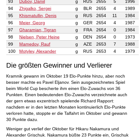
93
Dubov, Daniil
g
RUS
2655
5
1996
94
Zhigalko, Sergei
g
BLR
2655
4
1989
95
Khismatullin, Denis
g
RUS
2654
11
1984
96
Meier, Georg
g
GER
2654
4
1987
97
Gharamian, Tigran
g
FRA
2654
0
1984
98
Nielsen, Peter Heine
g
DEN
2654
0
1973
99
Mamedov, Rauf
g
AZE
2653
7
1988
100
Motylev, Alexander
g
RUS
2653
4
1979
Die größten Gewinner und Verlierer
Kramnik gewann im Oktober 19 Elo-Punkte hinzu, aber noch
besser machte es Pavel Eljanov. Sein ausgezeichnetes Spiel
beim World Cup bescherte ihm einen Elo-Zuwachs von 36
Punkten. Einen bedeutenden Elo-Zuwachs verzeichnete auch
der gern etwas exzentrisch spielende Richard Rapport:
nachdem er in den letzten Monaten kontinuierlich Elo-Punkte
verloren hatte, stoppte er die Talfahrt im Oktober und gewann
30 Punkte dazu.
Weniger gut verlief der Oktober für Hikaru Nakamura und
Alexander Grischuk. Nakamura büßte 23 Punkte ein, Grischuk