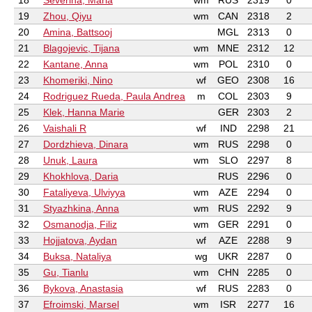
18
Severina, Maria
wm
RUS
2319
0
19
Zhou, Qiyu
wm
CAN
2318
2
20
Amina, Battsooj
MGL
2313
0
21
Blagojevic, Tijana
wm
MNE
2312
12
22
Kantane, Anna
wm
POL
2310
0
23
Khomeriki, Nino
wf
GEO
2308
16
24
Rodriguez Rueda, Paula Andrea
m
COL
2303
9
25
Klek, Hanna Marie
GER
2303
2
26
Vaishali R
wf
IND
2298
21
27
Dordzhieva, Dinara
wm
RUS
2298
0
28
Unuk, Laura
wm
SLO
2297
8
29
Khokhlova, Daria
RUS
2296
0
30
Fataliyeva, Ulviyya
wm
AZE
2294
0
31
Styazhkina, Anna
wm
RUS
2292
9
32
Osmanodja, Filiz
wm
GER
2291
0
33
Hojjatova, Aydan
wf
AZE
2288
9
34
Buksa, Nataliya
wg
UKR
2287
0
35
Gu, Tianlu
wm
CHN
2285
0
36
Bykova, Anastasia
wf
RUS
2283
0
37
Efroimski, Marsel
wm
ISR
2277
16