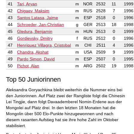
41
Tari, Aryan
m
NOR
2532
11
1999
42
Chigaev, Maksim
m
RUS
2528
7
1996
43
Santos Latasa, Jaime
m
ESP
2518
0
1996
44
Schroeder, Jan-Christian
g
GER
2513
18
1998
45
Gledura, Benjamin
m
HUN
2513
0
1999
46
Gordievsky, Dmitry
f
RUS
2512
0
1996
47
Henriquez Villagra, Cristobal
m
CHI
2511
4
1996
48
Chandra, Akshat
m
USA
2509
9
1999
49
Pardo Simon, David
m
ESP
2507
0
1995
50
Pichot, Alan
m
ARG
2502
19
1998
Top 50 Juniorinnen
Aleksandra Goryachkina bleibt weiterhin die Nummer eins bei
den Juniorinnen. Auf Platz zwei der Rangliste folgt die Chinesin
Lei Tingjie, dann folgt Davaademberel Nomin-Erdene aus der
Mongolei auf Platz drei. In den letzten 18 Monaten hat die
Mongolin über 500 Elo-Punkte hinzugewonnen und nach
diesem rasanten Aufstieg hat sie ihre hohe Zahl im Oktober
stabilisiert.