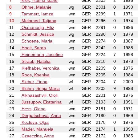
7
Klek, Hanna Marie
GER
2303
2
1995
8
Ohme, Melanie
wg
GER
2301
0
1990
9
Tammert, Iamze
wm
GER
2299
1
1971
10
Melamed, Tatjana
wg
GER
2296
0
1974
11
Osmanodja, Filiz
wm
GER
2291
0
1996
12
Schmidt, Jessica
wg
GER
2290
0
1979
13
Schoene, Maria
wm
GER
2274
0
1987
14
Hoolt, Sarah
wg
GER
2242
0
1988
15
Heinemann, Josefine
GER
2224
7
1998
16
Straub, Natalia
wg
GER
2218
0
1978
17
Kiefhaber, Veronika
wm
GER
2209
0
1976
18
Roos, Kseniya
wm
GER
2205
0
1984
19
Sieber, Fiona
wf
GER
2204
7
2000
20
Bluhm, Sonja Maria
wf
GER
2203
9
1998
21
Alkhazashvili, Ololi
GER
2201
0
1976
22
Jussupow, Ekaterina
wf
GER
2193
0
1991
23
Hess, Olena
wm
GER
2181
0
1971
24
Dergatschova, Anna
wm
GER
2180
0
1969
25
Kozlova, Olga
wm
GER
2178
0
1976
26
Mader, Manuela
wm
GER
2174
1
1990
27
Czaeczine, Anne
wm
GER
2172
0
1985