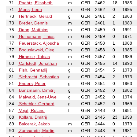
71
Paehtz, Elisabeth
m
GER
2462
18
1985
71
Mons, Leon
m
GER
2462
0
1995
73
Hertneck, Gerald
g
GER
2461
2
1963
73
Breder, Dennis
m
GER
2461
1
1980
75
Dann, Matthias
m
GER
2459
0
1991
75
Heinemann, Thies
m
GER
2459
0
1971
77
Feuerstack, Aljoscha
m
GER
2458
1
1988
77
Boguslawski, Oleg
m
GER
2458
0
1985
79
Hirneise, Tobias
m
GER
2457
0
1989
80
Carlstedt, Jonathan
m
GER
2455
14
1990
81
Fish, Gennadij
g
GER
2454
5
1973
81
Siebrecht, Sebastian
g
GER
2454
2
1973
81
Enders, Peter
g
GER
2454
0
1963
84
Bunzmann, Dimitrij
g
GER
2452
0
1982
84
Maiwald, Jens-Uwe
g
GER
2452
0
1974
84
Schebler, Gerhard
g
GER
2452
0
1969
87
Voigt, Roland
f
GER
2448
0
1981
88
Kollars, Dmitrij
GER
2445
23
1999
89
Balcerak, Jakob
m
GER
2444
0
1979
90
Zumsande, Martin
m
GER
2443
9
1981