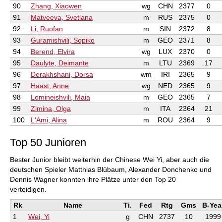
90
Zhang, Xiaowen
wg
CHN
2377
0
91
Matveeva, Svetlana
m
RUS
2375
0
92
Li, Ruofan
m
SIN
2372
8
93
Guramishvili, Sopiko
m
GEO
2371
8
94
Berend, Elvira
wg
LUX
2370
0
95
Daulyte, Deimante
m
LTU
2369
17
96
Derakhshani, Dorsa
wm
IRI
2365
9
97
Haast, Anne
wg
NED
2365
9
98
Lomineishvili, Maia
m
GEO
2365
7
99
Zimina, Olga
m
ITA
2364
21
100
L'Ami, Alina
m
ROU
2364
9
Top 50 Junioren
Bester Junior bleibt weiterhin der Chinese Wei Yi, aber auch die
deutschen Spieler Matthias Blübaum, Alexander Donchenko und
Dennis Wagner konnten ihre Plätze unter den Top 20
verteidigen.
Rk
Name
Ti.
Fed
Rtg
Gms
B-Yea
1
Wei, Yi
g
CHN
2737
10
1999