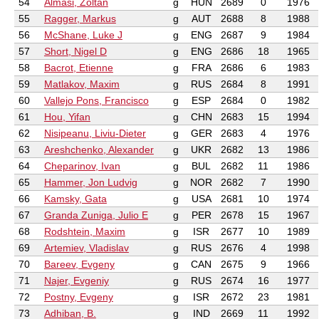
54
Almasi, Zoltan
g
HUN
2689
0
1976
55
Ragger, Markus
g
AUT
2688
8
1988
56
McShane, Luke J
g
ENG
2687
9
1984
57
Short, Nigel D
g
ENG
2686
18
1965
58
Bacrot, Etienne
g
FRA
2686
6
1983
59
Matlakov, Maxim
g
RUS
2684
8
1991
60
Vallejo Pons, Francisco
g
ESP
2684
0
1982
61
Hou, Yifan
g
CHN
2683
15
1994
62
Nisipeanu, Liviu-Dieter
g
GER
2683
4
1976
63
Areshchenko, Alexander
g
UKR
2682
13
1986
64
Cheparinov, Ivan
g
BUL
2682
11
1986
65
Hammer, Jon Ludvig
g
NOR
2682
7
1990
66
Kamsky, Gata
g
USA
2681
10
1974
67
Granda Zuniga, Julio E
g
PER
2678
15
1967
68
Rodshtein, Maxim
g
ISR
2677
10
1989
69
Artemiev, Vladislav
g
RUS
2676
4
1998
70
Bareev, Evgeny
g
CAN
2675
9
1966
71
Najer, Evgeniy
g
RUS
2674
16
1977
72
Postny, Evgeny
g
ISR
2672
23
1981
73
Adhiban, B.
g
IND
2669
11
1992