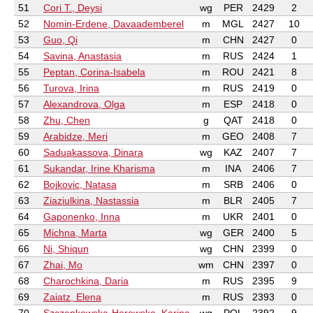
51
Cori T., Deysi
wg
PER
2429
2
52
Nomin-Erdene, Davaademberel
m
MGL
2427
10
53
Guo, Qi
m
CHN
2427
0
54
Savina, Anastasia
m
RUS
2424
1
55
Peptan, Corina-Isabela
m
ROU
2421
8
56
Turova, Irina
m
RUS
2419
0
57
Alexandrova, Olga
m
ESP
2418
0
58
Zhu, Chen
g
QAT
2418
0
59
Arabidze, Meri
m
GEO
2408
7
60
Saduakassova, Dinara
wg
KAZ
2407
7
61
Sukandar, Irine Kharisma
m
INA
2406
7
62
Bojkovic, Natasa
m
SRB
2406
0
63
Ziaziulkina, Nastassia
m
BLR
2405
7
64
Gaponenko, Inna
m
UKR
2401
0
65
Michna, Marta
wg
GER
2400
5
66
Ni, Shiqun
wg
CHN
2399
0
67
Zhai, Mo
wm
CHN
2397
0
68
Charochkina, Daria
m
RUS
2395
9
69
Zaiatz, Elena
m
RUS
2393
0