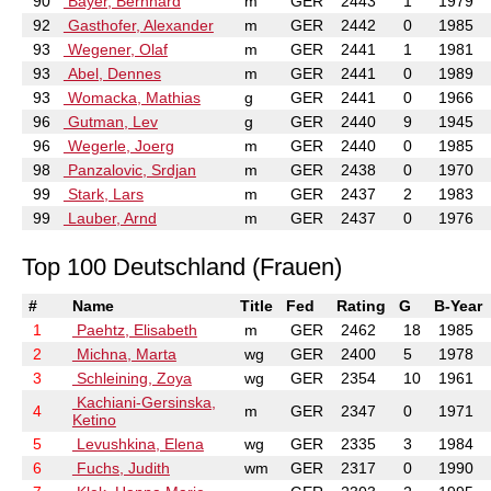
90
Bayer, Bernhard
m
GER
2443
1
1979
92
Gasthofer, Alexander
m
GER
2442
0
1985
93
Wegener, Olaf
m
GER
2441
1
1981
93
Abel, Dennes
m
GER
2441
0
1989
93
Womacka, Mathias
g
GER
2441
0
1966
96
Gutman, Lev
g
GER
2440
9
1945
96
Wegerle, Joerg
m
GER
2440
0
1985
98
Panzalovic, Srdjan
m
GER
2438
0
1970
99
Stark, Lars
m
GER
2437
2
1983
99
Lauber, Arnd
m
GER
2437
0
1976
Top 100 Deutschland (Frauen)
#
Name
Title
Fed
Rating
G
B-Year
1
Paehtz, Elisabeth
m
GER
2462
18
1985
2
Michna, Marta
wg
GER
2400
5
1978
3
Schleining, Zoya
wg
GER
2354
10
1961
Kachiani-Gersinska,
4
m
GER
2347
0
1971
Ketino
5
Levushkina, Elena
wg
GER
2335
3
1984
6
Fuchs, Judith
wm
GER
2317
0
1990