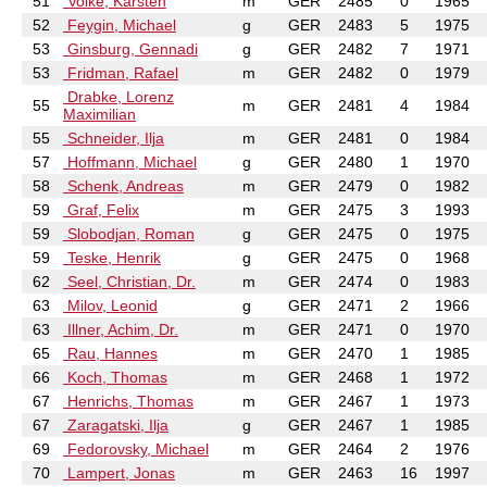
51
Volke, Karsten
m
GER
2485
0
1965
52
Feygin, Michael
g
GER
2483
5
1975
53
Ginsburg, Gennadi
g
GER
2482
7
1971
53
Fridman, Rafael
m
GER
2482
0
1979
Drabke, Lorenz
55
m
GER
2481
4
1984
Maximilian
55
Schneider, Ilja
m
GER
2481
0
1984
57
Hoffmann, Michael
g
GER
2480
1
1970
58
Schenk, Andreas
m
GER
2479
0
1982
59
Graf, Felix
m
GER
2475
3
1993
59
Slobodjan, Roman
g
GER
2475
0
1975
59
Teske, Henrik
g
GER
2475
0
1968
62
Seel, Christian, Dr.
m
GER
2474
0
1983
63
Milov, Leonid
g
GER
2471
2
1966
63
Illner, Achim, Dr.
m
GER
2471
0
1970
65
Rau, Hannes
m
GER
2470
1
1985
66
Koch, Thomas
m
GER
2468
1
1972
67
Henrichs, Thomas
m
GER
2467
1
1973
67
Zaragatski, Ilja
g
GER
2467
1
1985
69
Fedorovsky, Michael
m
GER
2464
2
1976
70
Lampert, Jonas
m
GER
2463
16
1997