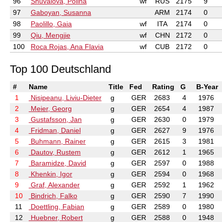
96
Shuvalova, Polina
wf
RUS
2175
9
97
Gaboyan, Susanna
ARM
2174
0
98
Paolillo, Gaia
wf
ITA
2174
0
99
Qiu, Mengjie
wf
CHN
2172
0
100
Roca Rojas, Ana Flavia
wf
CUB
2172
0
Top 100 Deutschland
#
Name
Title
Fed
Rating
G
B-Year
1
Nisipeanu, Liviu-Dieter
g
GER
2683
4
1976
2
Meier, Georg
g
GER
2654
4
1987
3
Gustafsson, Jan
g
GER
2630
0
1979
4
Fridman, Daniel
g
GER
2627
9
1976
5
Buhmann, Rainer
g
GER
2615
3
1981
6
Dautov, Rustem
g
GER
2612
1
1965
7
Baramidze, David
g
GER
2597
0
1988
8
Khenkin, Igor
g
GER
2594
0
1968
9
Graf, Alexander
g
GER
2592
1
1962
10
Bindrich, Falko
g
GER
2590
7
1990
11
Doettling, Fabian
g
GER
2589
0
1980
12
Huebner, Robert
g
GER
2588
0
1948