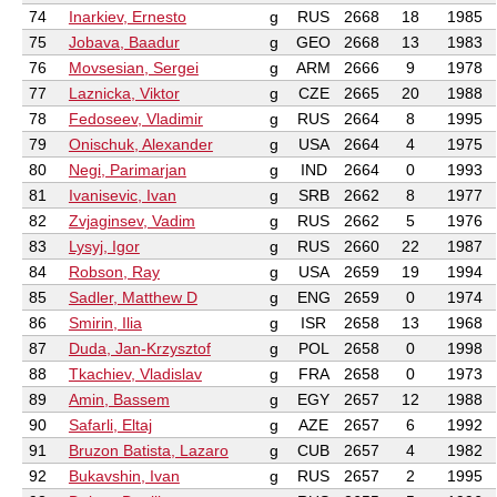
74
Inarkiev, Ernesto
g
RUS
2668
18
1985
75
Jobava, Baadur
g
GEO
2668
13
1983
76
Movsesian, Sergei
g
ARM
2666
9
1978
77
Laznicka, Viktor
g
CZE
2665
20
1988
78
Fedoseev, Vladimir
g
RUS
2664
8
1995
79
Onischuk, Alexander
g
USA
2664
4
1975
80
Negi, Parimarjan
g
IND
2664
0
1993
81
Ivanisevic, Ivan
g
SRB
2662
8
1977
82
Zvjaginsev, Vadim
g
RUS
2662
5
1976
83
Lysyj, Igor
g
RUS
2660
22
1987
84
Robson, Ray
g
USA
2659
19
1994
85
Sadler, Matthew D
g
ENG
2659
0
1974
86
Smirin, Ilia
g
ISR
2658
13
1968
87
Duda, Jan-Krzysztof
g
POL
2658
0
1998
88
Tkachiev, Vladislav
g
FRA
2658
0
1973
89
Amin, Bassem
g
EGY
2657
12
1988
90
Safarli, Eltaj
g
AZE
2657
6
1992
91
Bruzon Batista, Lazaro
g
CUB
2657
4
1982
92
Bukavshin, Ivan
g
RUS
2657
2
1995