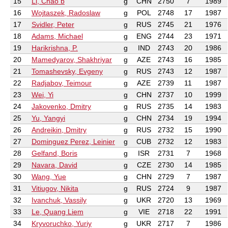
15
Li, Chao b
g
CHN
2750
7
1989
16
Wojtaszek, Radoslaw
g
POL
2748
17
1987
17
Svidler, Peter
g
RUS
2745
21
1976
18
Adams, Michael
g
ENG
2744
23
1971
19
Harikrishna, P.
g
IND
2743
20
1986
20
Mamedyarov, Shakhriyar
g
AZE
2743
16
1985
21
Tomashevsky, Evgeny
g
RUS
2743
12
1987
22
Radjabov, Teimour
g
AZE
2739
11
1987
23
Wei, Yi
g
CHN
2737
10
1999
24
Jakovenko, Dmitry
g
RUS
2735
14
1983
25
Yu, Yangyi
g
CHN
2734
19
1994
26
Andreikin, Dmitry
g
RUS
2732
15
1990
27
Dominguez Perez, Leinier
g
CUB
2732
12
1983
28
Gelfand, Boris
g
ISR
2731
7
1968
29
Navara, David
g
CZE
2730
14
1985
30
Wang, Yue
g
CHN
2729
7
1987
31
Vitiugov, Nikita
g
RUS
2724
9
1987
32
Ivanchuk, Vassily
g
UKR
2720
13
1969
33
Le, Quang Liem
g
VIE
2718
22
1991
34
Kryvoruchko, Yuriy
g
UKR
2717
7
1986