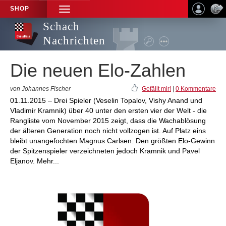
SHOP
TOGGLE
NAVIGATION
Schach
Nachrichten
Die neuen Elo-Zahlen
von Johannes Fischer
Gefällt mir!
|
0 Kommentare
01.11.2015 – Drei Spieler (Veselin Topalov, Vishy Anand und
Vladimir Kramnik) über 40 unter den ersten vier der Welt - die
Rangliste vom November 2015 zeigt, dass die Wachablösung
der älteren Generation noch nicht vollzogen ist. Auf Platz eins
bleibt unangefochten Magnus Carlsen. Den größten Elo-Gewinn
der Spitzenspieler verzeichneten jedoch Kramnik und Pavel
Eljanov. Mehr...