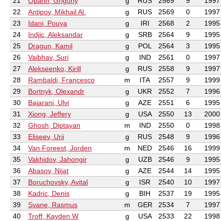
21
Oparin, Grigoriy
g
RUS
2569
9
1997
22
Antipov, Mikhail Al.
g
RUS
2569
0
1997
23
Idani, Pouya
g
IRI
2568
2
1995
24
Indjic, Aleksandar
g
SRB
2564
9
1995
25
Dragun, Kamil
g
POL
2564
3
1995
26
Vaibhav, Suri
g
IND
2561
0
1997
27
Alekseenko, Kirill
g
RUS
2558
9
1997
28
Rambaldi, Francesco
m
ITA
2557
9
1999
29
Bortnyk, Olexandr
g
UKR
2552
7
1996
30
Bajarani, Ulvi
g
AZE
2551
6
1995
31
Xiong, Jeffery
g
USA
2550
13
2000
32
Ghosh, Diptayan
m
IND
2550
0
1998
33
Eliseev, Urii
g
RUS
2548
9
1996
34
Van Foreest, Jorden
m
NED
2546
16
1999
35
Vakhidov, Jahongir
g
UZB
2546
9
1995
36
Abasov, Nijat
g
AZE
2544
14
1995
37
Boruchovsky, Avital
g
ISR
2540
10
1997
38
Kadric, Denis
g
BIH
2537
19
1995
39
Svane, Rasmus
m
GER
2534
7
1997
40
Troff, Kayden W
g
USA
2533
22
1998