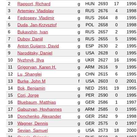
2
Rapport, Richard
g
HUN
2693
17
1996
3
Artemiev, Vladislav
g
RUS
2676
4
1998
4
Fedoseev, Vladimir
g
RUS
2664
8
1995
5
Duda, Jan-Krzysztof
g
POL
2658
0
1998
6
Bukavshin, Ivan
g
RUS
2657
2
1995
7
Dubov, Daniil
g
RUS
2655
5
1996
8
Anton Guijarro, David
g
ESP
2630
2
1995
9
Naroditsky, Daniel
g
USA
2628
0
1995
10
Nyzhnyk, Illya
g
UKR
2627
16
1996
11
Grigoryan, Karen H.
g
ARM
2616
9
1995
12
Lu, Shanglei
g
CHN
2615
6
1995
13
Burke, John M
f
USA
2603
0
2001
14
Bok, Benjamin
g
NED
2591
19
1995
15
Cori, Jorge
g
PER
2590
0
1995
16
Bluebaum, Matthias
g
GER
2586
1
1997
17
Gabuzyan, Hovhannes
g
ARM
2585
0
1995
18
Donchenko, Alexander
g
GER
2582
9
1998
19
Wagner, Dennis
g
GER
2575
0
1997
20
Sevian, Samuel
g
USA
2573
18
2000