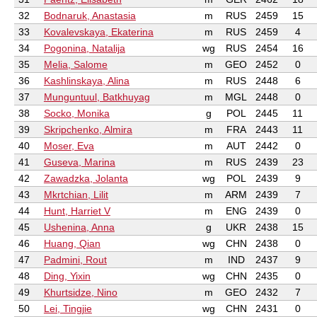
32
Bodnaruk, Anastasia
m
RUS
2459
15
33
Kovalevskaya, Ekaterina
m
RUS
2459
4
34
Pogonina, Natalija
wg
RUS
2454
16
35
Melia, Salome
m
GEO
2452
0
36
Kashlinskaya, Alina
m
RUS
2448
6
37
Munguntuul, Batkhuyag
m
MGL
2448
0
38
Socko, Monika
g
POL
2445
11
39
Skripchenko, Almira
m
FRA
2443
11
40
Moser, Eva
m
AUT
2442
0
41
Guseva, Marina
m
RUS
2439
23
42
Zawadzka, Jolanta
wg
POL
2439
9
43
Mkrtchian, Lilit
m
ARM
2439
7
44
Hunt, Harriet V
m
ENG
2439
0
45
Ushenina, Anna
g
UKR
2438
15
46
Huang, Qian
wg
CHN
2438
0
47
Padmini, Rout
m
IND
2437
9
48
Ding, Yixin
wg
CHN
2435
0
49
Khurtsidze, Nino
m
GEO
2432
7
50
Lei, Tingjie
wg
CHN
2431
0