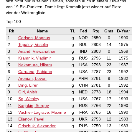
sich nicht nur in seinen Partien, sondern auch in einem Zuwachs
von 19 Elo-Punkten. Damit liegt Kramnik jetzt wieder auf Platz
vier der Weltrangliste.
Top 100
Rk
Name
Ti.
Fed
Rtg
Gms
B-Year
1
Carlsen, Magnus
g
NOR
2850
0
1990
2
Topalov, Veselin
g
BUL
2803
14
1975
3
Anand, Viswanathan
g
IND
2803
0
1969
4
Kramnik, Vladimir
g
RUS
2796
11
1975
5
Nakamura, Hikaru
g
USA
2793
23
1987
6
Caruana, Fabiano
g
USA
2787
23
1992
7
Aronian, Levon
g
ARM
2781
9
1982
8
Ding, Liren
g
CHN
2781
8
1992
9
Giri, Anish
g
NED
2778
18
1994
10
So, Wesley
g
USA
2767
17
1993
11
Karjakin, Sergey
g
RUS
2766
22
1990
12
Vachier-Lagrave, Maxime
g
FRA
2765
16
1990
13
Eljanov, Pavel
g
UKR
2753
12
1983
14
Grischuk, Alexander
g
RUS
2750
13
1983