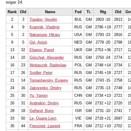
sogar 24.
Rank
Old
Name
Fed
Ti.
Rtg
Old
G
2
3
Topalov, Veselin
BUL
GM
2803 -10
2813
1
4
9
Kramnik, Vladimir
RUS
GM
2796 +19
2777
1
5
2
Nakamura, Hikaru
USA
GM
2793 -23
2816
2
9
5
Giri, Anish
NED
GM
2778 -20
2798
1
13
32
Eljanov, Pavel
UKR
GM
2753 +36
2717
1
14
10
Grischuk, Alexander
RUS
GM
2750 -24
2774
1
16
23
Wojtaszek, Radoslaw
POL
GM
2748 +14
2734
1
17
26
Svidler, Peter
RUS
GM
2745 +18
2727
2
21
14
Tomashevsky, Evgeny
RUS
GM
2743 -15
2758
1
24
16
Jakovenko, Dmitry
RUS
GM
2735 -13
2748
1
25
30
Yu, Yangyi
CHN
GM
2734 +13
2721
1
26
31
Andreikin, Dmitry
RUS
GM
2732 +12
2720
1
28
18
Gelfand, Boris
ISR
GM
2731 -10
2741
7
33
50
Le, Quang Liem
VIE
GM
2718 +21
2697
2
35
44
Fressinet, Laurent
FRA
GM
2712 +10
2702
1