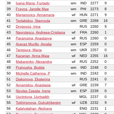
38
Ivana Maria, Furtado
wm
IND
2277
9
39
Frayna, Janelle Mae
wm
PHI
2273
8
40
Marjanovics, Annamaria
wf
HUN
2271
9
41
Tsolakidou, Stavroula
wm
GRE
2268
16
42
Drogovoz, Irina
RUS
2260
9
43
Navrotescu, Andreea-Cristiana
wf
FRA
2260
1
44
Paramzina, Anastasya
wf
RUS
2260
0
45
Aranaz Murillo, Amalia
wm
ESP
2259
0
46
Tantsiura, Maria
wm
UKR
2257
0
47
Kazarian, Anna-Maja
wf
NED
2255
16
48
Makarenko, Alexandra
wf
RUS
2252
0
49
Pratyusha, Bodda
wm
IND
2248
0
50
Michelle Catherina, P
wm
IND
2242
0
51
Diakonova, Ekaterina
RUS
2241
0
52
Avramidou, Anastasia
wf
GRE
2239
7
53
Nicolas Zapata, Irene
wm
ESP
2239
0
54
Uuriintuya, Uurtsaikh
MGL
2237
0
55
Tokhirjonova, Gulrukhbegim
wf
UZB
2232
9
56
Kalaiyalahan, Akshaya
ENG
2231
1