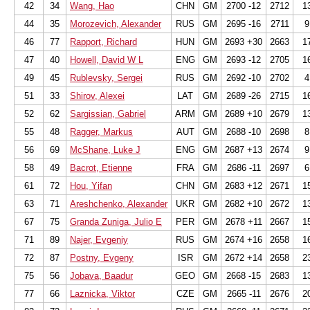
42
34
Wang, Hao
CHN
GM
2700 -12
2712
1
44
35
Morozevich, Alexander
RUS
GM
2695 -16
2711
9
46
77
Rapport, Richard
HUN
GM
2693 +30
2663
1
47
40
Howell, David W L
ENG
GM
2693 -12
2705
1
49
45
Rublevsky, Sergei
RUS
GM
2692 -10
2702
4
51
33
Shirov, Alexei
LAT
GM
2689 -26
2715
1
52
62
Sargissian, Gabriel
ARM
GM
2689 +10
2679
1
55
48
Ragger, Markus
AUT
GM
2688 -10
2698
8
56
69
McShane, Luke J
ENG
GM
2687 +13
2674
9
58
49
Bacrot, Etienne
FRA
GM
2686 -11
2697
6
61
72
Hou, Yifan
CHN
GM
2683 +12
2671
1
63
71
Areshchenko, Alexander
UKR
GM
2682 +10
2672
1
67
75
Granda Zuniga, Julio E
PER
GM
2678 +11
2667
1
71
89
Najer, Evgeniy
RUS
GM
2674 +16
2658
1
72
87
Postny, Evgeny
ISR
GM
2672 +14
2658
2
75
56
Jobava, Baadur
GEO
GM
2668 -15
2683
1
77
66
Laznicka, Viktor
CZE
GM
2665 -11
2676
2