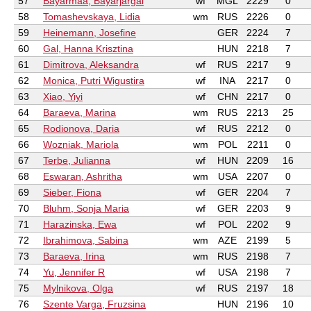
57
Bayarmaa, Bayarjargal
wf
MGL
2229
0
58
Tomashevskaya, Lidia
wm
RUS
2226
0
59
Heinemann, Josefine
GER
2224
7
60
Gal, Hanna Krisztina
HUN
2218
7
61
Dimitrova, Aleksandra
wf
RUS
2217
9
62
Monica, Putri Wigustira
wf
INA
2217
0
63
Xiao, Yiyi
wf
CHN
2217
0
64
Baraeva, Marina
wm
RUS
2213
25
65
Rodionova, Daria
wf
RUS
2212
0
66
Wozniak, Mariola
wm
POL
2211
0
67
Terbe, Julianna
wf
HUN
2209
16
68
Eswaran, Ashritha
wm
USA
2207
0
69
Sieber, Fiona
wf
GER
2204
7
70
Bluhm, Sonja Maria
wf
GER
2203
9
71
Harazinska, Ewa
wf
POL
2202
9
72
Ibrahimova, Sabina
wm
AZE
2199
5
73
Baraeva, Irina
wm
RUS
2198
7
74
Yu, Jennifer R
wf
USA
2198
7
75
Mylnikova, Olga
wf
RUS
2197
18
76
Szente Varga, Fruzsina
HUN
2196
10