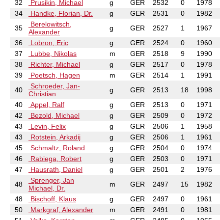
32
Prusikin, Michael
g
GER
2532
0
1978
34
Handke, Florian, Dr.
g
GER
2531
0
1982
Berelowitsch,
35
g
GER
2527
1
1967
Alexander
36
Lobron, Eric
g
GER
2524
0
1960
37
Lubbe, Nikolas
m
GER
2518
9
1990
38
Richter, Michael
g
GER
2517
0
1978
39
Poetsch, Hagen
m
GER
2514
1
1991
Schroeder, Jan-
40
g
GER
2513
18
1998
Christian
40
Appel, Ralf
g
GER
2513
0
1971
42
Bezold, Michael
g
GER
2509
0
1972
43
Levin, Felix
g
GER
2506
1
1958
43
Rotstein, Arkadij
g
GER
2506
1
1961
45
Schmaltz, Roland
g
GER
2504
0
1974
46
Rabiega, Robert
g
GER
2503
0
1971
47
Hausrath, Daniel
g
GER
2501
2
1976
Sprenger, Jan
48
m
GER
2497
15
1982
Michael, Dr.
48
Bischoff, Klaus
g
GER
2497
0
1961
50
Markgraf, Alexander
m
GER
2491
0
1981