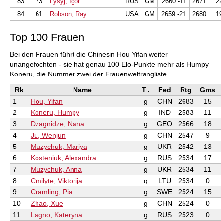
83
73
Lysyj, Igor
RUS
GM
2660 -11
2671
2
84
61
Robson, Ray
USA
GM
2659 -21
2680
1
Top 100 Frauen
Bei den Frauen führt die Chinesin Hou Yifan weiter
unangefochten - sie hat genau 100 Elo-Punkte mehr als Humpy
Koneru, die Nummer zwei der Frauenweltrangliste.
Rk
Name
Ti.
Fed
Rtg
Gms
1
Hou, Yifan
g
CHN
2683
15
2
Koneru, Humpy
g
IND
2583
11
3
Dzagnidze, Nana
g
GEO
2566
18
4
Ju, Wenjun
g
CHN
2547
9
5
Muzychuk, Mariya
g
UKR
2542
13
6
Kosteniuk, Alexandra
g
RUS
2534
17
7
Muzychuk, Anna
g
UKR
2534
11
8
Cmilyte, Viktorija
g
LTU
2534
0
9
Cramling, Pia
g
SWE
2524
15
10
Zhao, Xue
g
CHN
2524
0
11
Lagno, Kateryna
g
RUS
2523
0