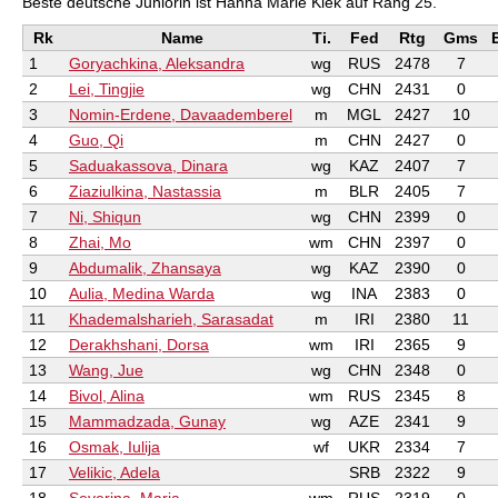
Beste deutsche Juniorin ist Hanna Marie Klek auf Rang 25.
Rk
Name
Ti.
Fed
Rtg
Gms
1
Goryachkina, Aleksandra
wg
RUS
2478
7
2
Lei, Tingjie
wg
CHN
2431
0
3
Nomin-Erdene, Davaademberel
m
MGL
2427
10
4
Guo, Qi
m
CHN
2427
0
5
Saduakassova, Dinara
wg
KAZ
2407
7
6
Ziaziulkina, Nastassia
m
BLR
2405
7
7
Ni, Shiqun
wg
CHN
2399
0
8
Zhai, Mo
wm
CHN
2397
0
9
Abdumalik, Zhansaya
wg
KAZ
2390
0
10
Aulia, Medina Warda
wg
INA
2383
0
11
Khademalsharieh, Sarasadat
m
IRI
2380
11
12
Derakhshani, Dorsa
wm
IRI
2365
9
13
Wang, Jue
wg
CHN
2348
0
14
Bivol, Alina
wm
RUS
2345
8
15
Mammadzada, Gunay
wg
AZE
2341
9
16
Osmak, Iulija
wf
UKR
2334
7
17
Velikic, Adela
SRB
2322
9