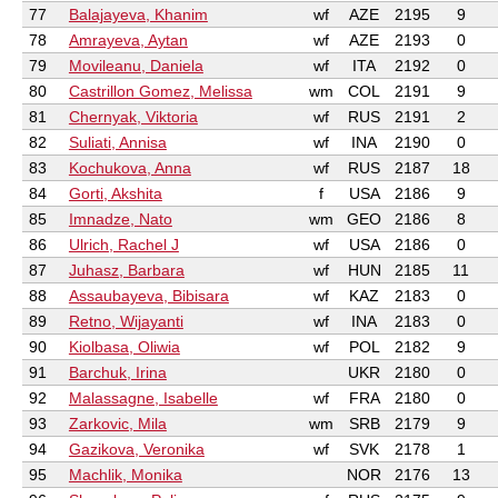
77
Balajayeva, Khanim
wf
AZE
2195
9
78
Amrayeva, Aytan
wf
AZE
2193
0
79
Movileanu, Daniela
wf
ITA
2192
0
80
Castrillon Gomez, Melissa
wm
COL
2191
9
81
Chernyak, Viktoria
wf
RUS
2191
2
82
Suliati, Annisa
wf
INA
2190
0
83
Kochukova, Anna
wf
RUS
2187
18
84
Gorti, Akshita
f
USA
2186
9
85
Imnadze, Nato
wm
GEO
2186
8
86
Ulrich, Rachel J
wf
USA
2186
0
87
Juhasz, Barbara
wf
HUN
2185
11
88
Assaubayeva, Bibisara
wf
KAZ
2183
0
89
Retno, Wijayanti
wf
INA
2183
0
90
Kiolbasa, Oliwia
wf
POL
2182
9
91
Barchuk, Irina
UKR
2180
0
92
Malassagne, Isabelle
wf
FRA
2180
0
93
Zarkovic, Mila
wm
SRB
2179
9
94
Gazikova, Veronika
wf
SVK
2178
1
95
Machlik, Monika
NOR
2176
13