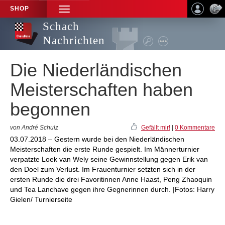
SHOP
TOGGLE
NAVIGATION
Schach
Nachrichten
Die Niederländischen
Meisterschaften haben
begonnen
von André Schulz
Gefällt mir!
|
0 Kommentare
03.07.2018 – Gestern wurde bei den Niederländischen
Meisterschaften die erste Runde gespielt. Im Männerturnier
verpatzte Loek van Wely seine Gewinnstellung gegen Erik van
den Doel zum Verlust. Im Frauenturnier setzten sich in der
ersten Runde die drei Favoritinnen Anne Haast, Peng Zhaoquin
und Tea Lanchave gegen ihre Gegnerinnen durch. |Fotos: Harry
Gielen/ Turnierseite