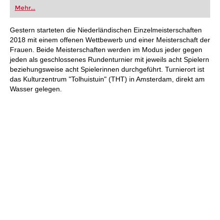
oder bereits auf Turnierniveau spielen: Mit
Mehr...
FRITZ trainieren Sie effizienter, intelligenter und
individueller als je zuvor.
Gestern starteten die Niederländischen Einzelmeisterschaften
2018 mit einem offenen Wettbewerb und einer Meisterschaft der
Frauen. Beide Meisterschaften werden im Modus jeder gegen
jeden als geschlossenes Rundenturnier mit jeweils acht Spielern
beziehungsweise acht Spielerinnen durchgeführt. Turnierort ist
das Kulturzentrum "Tolhuistuin" (THT) in Amsterdam, direkt am
Wasser gelegen.