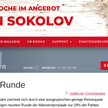
CB MAGAZIN
CB BOOKS
SUPPORT
EINSTEIGERKUR
en
S
SUCHE:
SPRACHE:
DE
EN
ES
FR
9.Runde
Gefällt mir!
|
0 Kommentare
den zeichnet sich durch eine ausgesprochen geringe Remisquote
trigen neunten Runde der Männerolympiade nur 29% der Partien