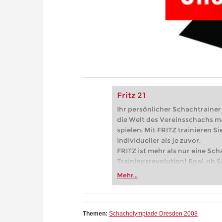
Fritz 21
Ihr persönlicher Schachtrainer -
die Welt des Vereinsschachs m
spielen: Mit FRITZ trainieren Sie
individueller als je zuvor.
FRITZ ist mehr als nur eine Sch
Trainingsrevolution! Egal, ob Si
Vereinsschachs machen oder ber
Mehr...
FRITZ trainieren Sie effizienter,
zuvor.
Themen:
Schacholympiade Dresden 2008