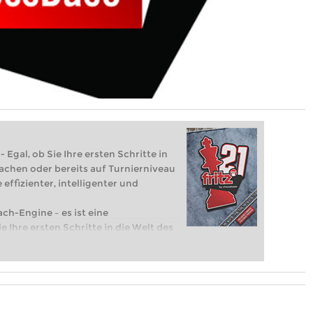
 Egal, ob Sie Ihre ersten Schritte in
achen oder bereits auf Turnierniveau
 effizienter, intelligenter und
ach-Engine – es ist eine
e Ihre ersten Schritte in die Welt des
eits auf Turnierniveau spielen: Mit
 intelligenter und individueller als je