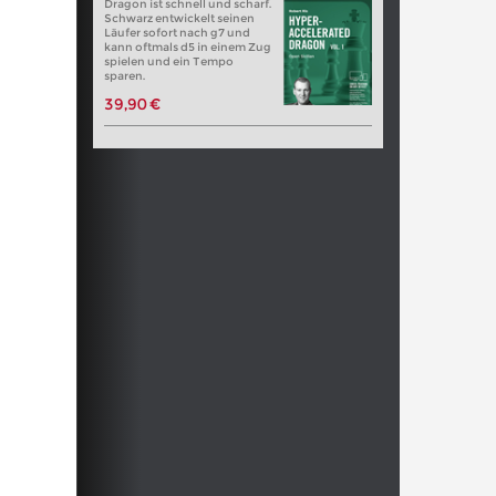
Dragon ist schnell und scharf.
Schwarz entwickelt seinen
Läufer sofort nach g7 und
kann oftmals d5 in einem Zug
spielen und ein Tempo
sparen.
39,90 €