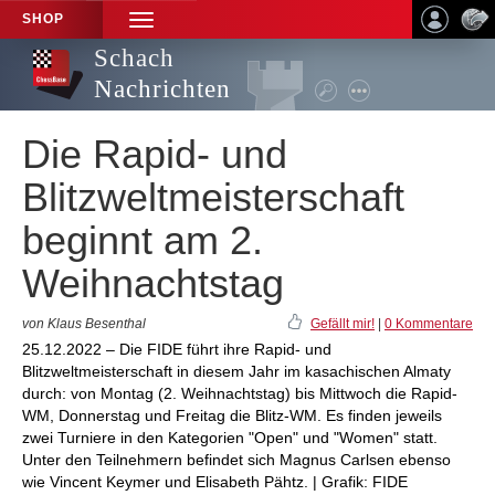
SHOP
TOGGLE
NAVIGATION
Schach
Nachrichten
Die Rapid- und
Blitzweltmeisterschaft
beginnt am 2.
Weihnachtstag
von Klaus Besenthal
Gefällt mir!
|
0 Kommentare
25.12.2022 – Die FIDE führt ihre Rapid- und
Blitzweltmeisterschaft in diesem Jahr im kasachischen Almaty
durch: von Montag (2. Weihnachtstag) bis Mittwoch die Rapid-
WM, Donnerstag und Freitag die Blitz-WM. Es finden jeweils
zwei Turniere in den Kategorien "Open" und "Women" statt.
Unter den Teilnehmern befindet sich Magnus Carlsen ebenso
wie Vincent Keymer und Elisabeth Pähtz. | Grafik: FIDE