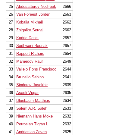
25
Abdusattorov Nodirbek
2666
26
Van Foreest Jorden
2663
27
Kobalia Mikhail
2662
28
Zhigalko Sergei
2662
29
Kadric Denis
2657
30
Sadhwani Raunak
2657
31
Rapport Richard
2654
32
Mamedov Rauf
2649
33
Vallejo Pons Francisco
2644
34
Brunello Sabino
2641
35
Sindarov Javokhir
2639
36
Asadli Vugar
2635
37
Bluebaum Matthias
2634
38
Salem A.R. Saleh
2633
39
Niemann Hans Moke
2632
40
Petrosian Tigran L.
2632
41
Andriasian Zaven
2625