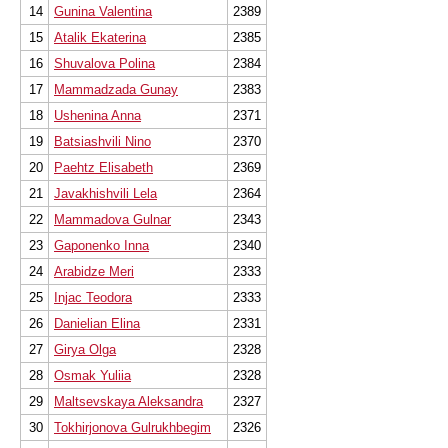
14
Gunina Valentina
2389
15
Atalik Ekaterina
2385
16
Shuvalova Polina
2384
17
Mammadzada Gunay
2383
18
Ushenina Anna
2371
19
Batsiashvili Nino
2370
20
Paehtz Elisabeth
2369
21
Javakhishvili Lela
2364
22
Mammadova Gulnar
2343
23
Gaponenko Inna
2340
24
Arabidze Meri
2333
25
Injac Teodora
2333
26
Danielian Elina
2331
27
Girya Olga
2328
28
Osmak Yuliia
2328
29
Maltsevskaya Aleksandra
2327
30
Tokhirjonova Gulrukhbegim
2326