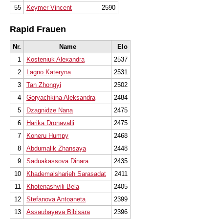
55
Keymer Vincent
2590
Rapid Frauen
Nr.
Name
Elo
1
Kosteniuk Alexandra
2537
2
Lagno Kateryna
2531
3
Tan Zhongyi
2502
4
Goryachkina Aleksandra
2484
5
Dzagnidze Nana
2475
6
Harika Dronavalli
2475
7
Koneru Humpy
2468
8
Abdumalik Zhansaya
2448
9
Saduakassova Dinara
2435
10
Khademalsharieh Sarasadat
2411
11
Khotenashvili Bela
2405
12
Stefanova Antoaneta
2399
13
Assaubayeva Bibisara
2396