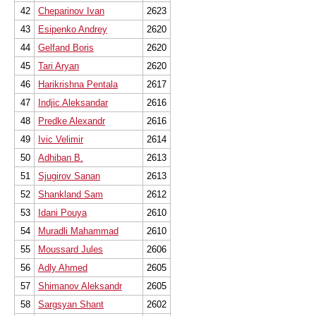
42
Cheparinov Ivan
2623
43
Esipenko Andrey
2620
44
Gelfand Boris
2620
45
Tari Aryan
2620
46
Harikrishna Pentala
2617
47
Indjic Aleksandar
2616
48
Predke Alexandr
2616
49
Ivic Velimir
2614
50
Adhiban B.
2613
51
Sjugirov Sanan
2613
52
Shankland Sam
2612
53
Idani Pouya
2610
54
Muradli Mahammad
2610
55
Moussard Jules
2606
56
Adly Ahmed
2605
57
Shimanov Aleksandr
2605
58
Sargsyan Shant
2602