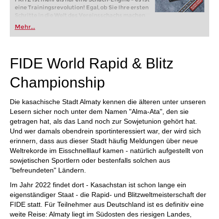
eine Trainingsrevolution! Egal, ob Sie Ihre ersten
Schritte in die Welt des Vereinsschachs machen
oder bereits auf Turnierniveau spielen: Mit
Mehr...
FRITZ trainieren Sie effizienter, intelligenter und
individueller als je zuvor.
FIDE World Rapid & Blitz
Championship
Die kasachische Stadt Almaty kennen die älteren unter unseren
Lesern sicher noch unter dem Namen "Alma-Ata", den sie
getragen hat, als das Land noch zur Sowjetunion gehört hat.
Und wer damals obendrein sportinteressiert war, der wird sich
erinnern, dass aus dieser Stadt häufig Meldungen über neue
Weltrekorde im Eisschnelllauf kamen - natürlich aufgestellt von
sowjetischen Sportlern oder bestenfalls solchen aus
"befreundeten" Ländern.
Im Jahr 2022 findet dort - Kasachstan ist schon lange ein
eigenständiger Staat - die Rapid- und Blitzweltmeisterschaft der
FIDE statt. Für Teilnehmer aus Deutschland ist es definitiv eine
weite Reise: Almaty liegt im Südosten des riesigen Landes,