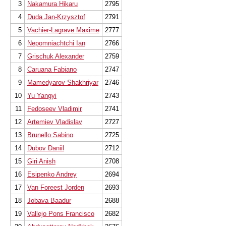
3
Nakamura Hikaru
2795
4
Duda Jan-Krzysztof
2791
5
Vachier-Lagrave Maxime
2777
6
Nepomniachtchi Ian
2766
7
Grischuk Alexander
2759
8
Caruana Fabiano
2747
9
Mamedyarov Shakhriyar
2746
10
Yu Yangyi
2743
11
Fedoseev Vladimir
2741
12
Artemiev Vladislav
2727
13
Brunello Sabino
2725
14
Dubov Daniil
2712
15
Giri Anish
2708
16
Esipenko Andrey
2694
17
Van Foreest Jorden
2693
18
Jobava Baadur
2688
19
Vallejo Pons Francisco
2682