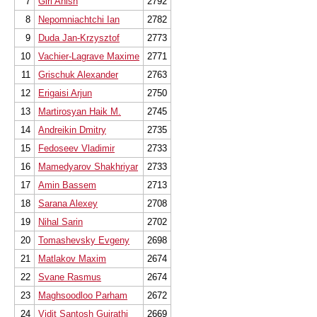
7
Giri Anish
2792
8
Nepomniachtchi Ian
2782
9
Duda Jan-Krzysztof
2773
10
Vachier-Lagrave Maxime
2771
11
Grischuk Alexander
2763
12
Erigaisi Arjun
2750
13
Martirosyan Haik M.
2745
14
Andreikin Dmitry
2735
15
Fedoseev Vladimir
2733
16
Mamedyarov Shakhriyar
2733
17
Amin Bassem
2713
18
Sarana Alexey
2708
19
Nihal Sarin
2702
20
Tomashevsky Evgeny
2698
21
Matlakov Maxim
2674
22
Svane Rasmus
2674
23
Maghsoodloo Parham
2672
24
Vidit Santosh Gujrathi
2669