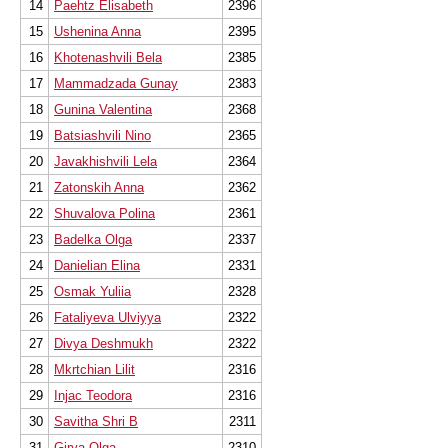
14
Paehtz Elisabeth
2396
15
Ushenina Anna
2395
16
Khotenashvili Bela
2385
17
Mammadzada Gunay
2383
18
Gunina Valentina
2368
19
Batsiashvili Nino
2365
20
Javakhishvili Lela
2364
21
Zatonskih Anna
2362
22
Shuvalova Polina
2361
23
Badelka Olga
2337
24
Danielian Elina
2331
25
Osmak Yuliia
2328
26
Fataliyeva Ulviyya
2322
27
Divya Deshmukh
2322
28
Mkrtchian Lilit
2316
29
Injac Teodora
2316
30
Savitha Shri B
2311
31
Girya Olga
2310