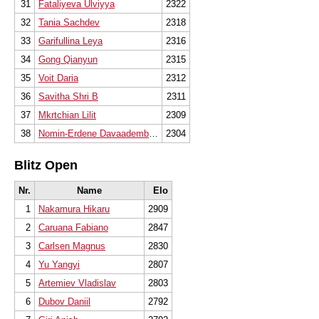
31
Fataliyeva Ulviyya
2322
32
Tania Sachdev
2318
33
Garifullina Leya
2316
34
Gong Qianyun
2315
35
Voit Daria
2312
36
Savitha Shri B
2311
37
Mkrtchian Lilit
2309
38
Nomin-Erdene Davaademberel
2304
Blitz Open
Nr.
Name
Elo
1
Nakamura Hikaru
2909
2
Caruana Fabiano
2847
3
Carlsen Magnus
2830
4
Yu Yangyi
2807
5
Artemiev Vladislav
2803
6
Dubov Daniil
2792