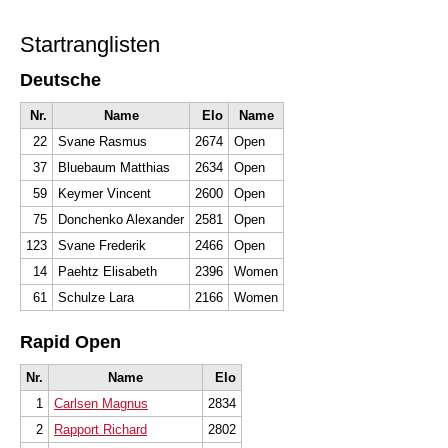
Startranglisten
Deutsche
Nr.
Name
Elo
Name
22
Svane Rasmus
2674
Open
37
Bluebaum Matthias
2634
Open
59
Keymer Vincent
2600
Open
75
Donchenko Alexander
2581
Open
123
Svane Frederik
2466
Open
14
Paehtz Elisabeth
2396
Women
61
Schulze Lara
2166
Women
Rapid Open
Nr.
Name
Elo
1
Carlsen Magnus
2834
2
Rapport Richard
2802