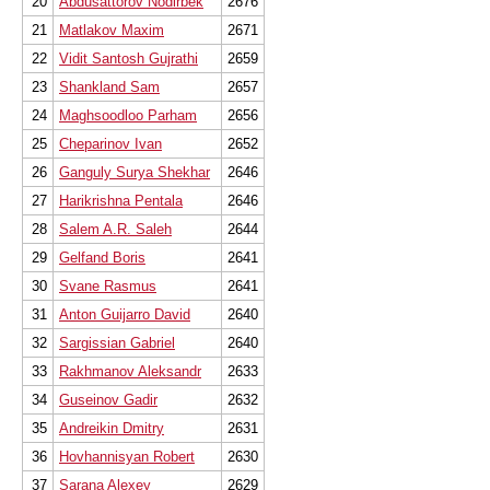
20
Abdusattorov Nodirbek
2676
21
Matlakov Maxim
2671
22
Vidit Santosh Gujrathi
2659
23
Shankland Sam
2657
24
Maghsoodloo Parham
2656
25
Cheparinov Ivan
2652
26
Ganguly Surya Shekhar
2646
27
Harikrishna Pentala
2646
28
Salem A.R. Saleh
2644
29
Gelfand Boris
2641
30
Svane Rasmus
2641
31
Anton Guijarro David
2640
32
Sargissian Gabriel
2640
33
Rakhmanov Aleksandr
2633
34
Guseinov Gadir
2632
35
Andreikin Dmitry
2631
36
Hovhannisyan Robert
2630
37
Sarana Alexey
2629