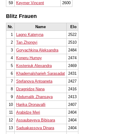
59
Keymer Vincent
2600
Blitz Frauen
Nr.
Name
Elo
1
Lagno Kateryna
2522
2
Tan Zhongyi
2510
3
Goryachkina Aleksandra
2484
4
Koneru Humpy
2474
5
Kosteniuk Alexandra
2469
6
Khademalsharieh Sarasadat
2431
7
Stefanova Antoaneta
2427
8
Dzagnidze Nana
2416
9
Abdumalik Zhansaya
2413
10
Harika Dronavalli
2407
11
Arabidze Meri
2404
12
Assaubayeva Bibisara
2404
13
Saduakassova Dinara
2404