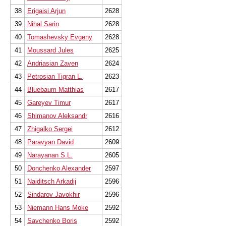
38
Erigaisi Arjun
2628
39
Nihal Sarin
2628
40
Tomashevsky Evgeny
2628
41
Moussard Jules
2625
42
Andriasian Zaven
2624
43
Petrosian Tigran L.
2623
44
Bluebaum Matthias
2617
45
Gareyev Timur
2617
46
Shimanov Aleksandr
2616
47
Zhigalko Sergei
2612
48
Paravyan David
2609
49
Narayanan S.L.
2605
50
Donchenko Alexander
2597
51
Naiditsch Arkadij
2596
52
Sindarov Javokhir
2596
53
Niemann Hans Moke
2592
54
Savchenko Boris
2592