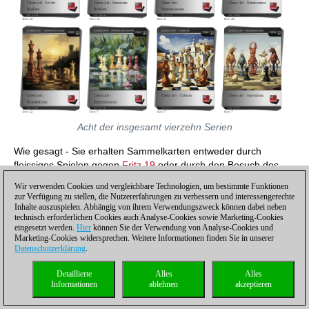
Acht der insgesamt vierzehn Serien
Wie gesagt - Sie erhalten Sammelkarten entweder durch
fleissiges Spielen gegen
Fritz 19
oder durch den Besuch des
Marktes
, wo andere Spieler sie gegen Dukaten oder zum
Wir verwenden Cookies und vergleichbare Technologien, um bestimmte Funktionen
Tausch anbieten. Viel Spaß beim Sammeln!
zur Verfügung zu stellen, die Nutzererfahrungen zu verbessern und interessengerechte
Inhalte auszuspielen. Abhängig von ihrem Verwendungszweck können dabei neben
technisch erforderlichen Cookies auch Analyse-Cookies sowie Marketing-Cookies
eingesetzt werden.
Hier
können Sie der Verwendung von Analyse-Cookies und
Marketing-Cookies widersprechen. Weitere Informationen finden Sie in unserer
Datenschutzerklärung
.
Detaillierte
Alles
Alles
Informationen
ablehnen
akzeptieren