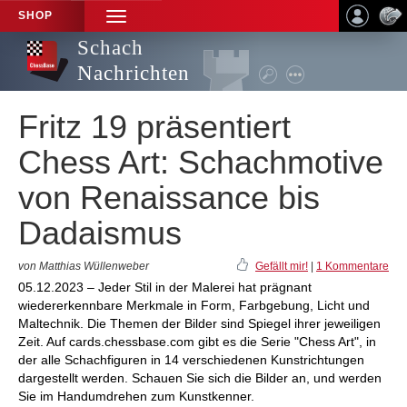
SHOP
TOGGLE
NAVIGATION
Schach
Nachrichten
Fritz 19 präsentiert
Chess Art: Schachmotive
von Renaissance bis
Dadaismus
von Matthias Wüllenweber
Gefällt mir!
|
1 Kommentare
05.12.2023 – Jeder Stil in der Malerei hat prägnant
wiedererkennbare Merkmale in Form, Farbgebung, Licht und
Maltechnik. Die Themen der Bilder sind Spiegel ihrer jeweiligen
Zeit. Auf cards.chessbase.com gibt es die Serie "Chess Art", in
der alle Schachfiguren in 14 verschiedenen Kunstrichtungen
dargestellt werden. Schauen Sie sich die Bilder an, und werden
Sie im Handumdrehen zum Kunstkenner.