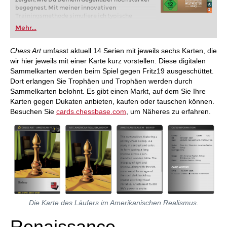
begegnest. Mit meiner innovativen
Trainingsmethode simuliere ich typische
Spieler-Persönlichkeiten, die Du aus Turnieren
Mehr...
und Onlineschach kennst: forsche Angreifer,
vorsichtige Feiglinge, lahme Passivspieler, aber
wie gewinnt man gegen sie? Dein Fritz zeigt Dir
Chess Art
umfasst aktuell 14 Serien mit jeweils sechs Karten, die
wie es geht! Und für schöne Angriffe,
wir hier jeweils mit einer Karte kurz vorstellen. Diese digitalen
Kombinationen oder Opfer gibt es die neuen
Sammelkarten werden beim Spiel gegen Fritz19 ausgeschüttet.
ChessBase Cards als Belohnung für Dich.
Dort erlangen Sie Trophäen und Trophäen werden durch
Sammelkarten belohnt. Es gibt einen Markt, auf dem Sie Ihre
Karten gegen Dukaten anbieten, kaufen oder tauschen können.
Besuchen Sie
cards.chessbase.com
, um Näheres zu erfahren.
Die Karte des Läufers im Amerikanischen Realismus.
Renaissance