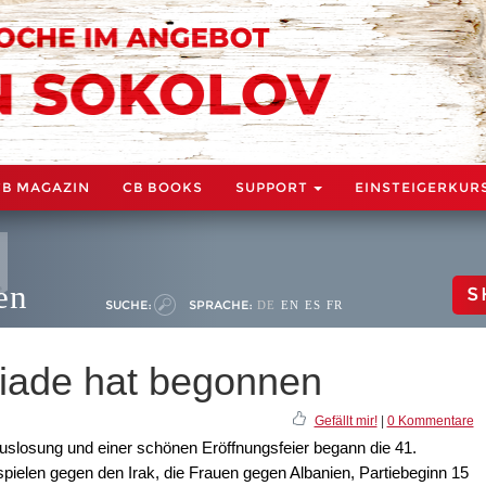
CB MAGAZIN
CB BOOKS
SUPPORT
EINSTEIGERKUR
en
S
SUCHE:
SPRACHE:
DE
EN
ES
FR
iade hat begonnen
Gefällt mir!
|
0 Kommentare
uslosung und einer schönen Eröffnungsfeier begann die 41.
ielen gegen den Irak, die Frauen gegen Albanien, Partiebeginn 15