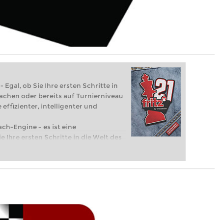
 Egal, ob Sie Ihre ersten Schritte in
achen oder bereits auf Turnierniveau
 effizienter, intelligenter und
ach-Engine – es ist eine
e Ihre ersten Schritte in die Welt des
eits auf Turnierniveau spielen: Mit
 intelligenter und individueller als je