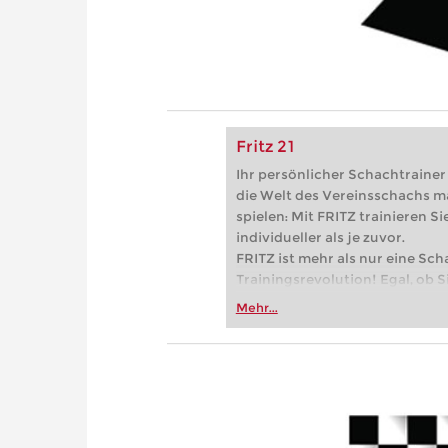
Fritz 21
Ihr persönlicher Schachtrainer -
die Welt des Vereinsschachs m
spielen: Mit FRITZ trainieren Sie
individueller als je zuvor.
FRITZ ist mehr als nur eine Sch
Trainingsrevolution! Egal, ob Si
Vereinsschachs machen oder ber
Mehr...
FRITZ trainieren Sie effizienter,
zuvor.