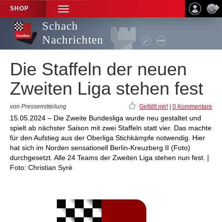
SHOP
TOGGLE
NAVIGATION
Schach
Nachrichten
Die Staffeln der neuen
Zweiten Liga stehen fest
von Pressemitteilung
Gefällt mir!
|
0 Kommentare
15.05.2024 – Die Zweite Bundesliga wurde neu gestaltet und
spielt ab nächster Saison mit zwei Staffeln statt vier. Das machte
für den Aufstieg aus der Oberliga Stichkämpfe notwendig. Hier
hat sich im Norden sensationell Berlin-Kreuzberg II (Foto)
durchgesetzt. Alle 24 Teams der Zweiten Liga stehen nun fest. |
Foto: Christian Syré