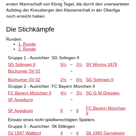
ersten Mannschaft von König Tegel, die durch den unerwarteten
Aufstieg der Kreuzberger den Klassenerhalt in der Oberliga
noch erreicht haben.
Die Stichkämpfe
Runden:
1. Runde
2. Runde
Gruppe 1
- Ausrichter:
SG Solingen II
SG Solingen II
5½
−
2½
SV Worms 1878
Bochumer SV 02
−
Bochumer SV 02
2½
−
5½
SG Solingen II
Gruppe 2
- Ausrichter:
FC Bayern München II
FC Bayern München II
4½
−
3½
SG G-W Dresden
SF Augsburg
−
FC Bayern München
SF Augsburg
0
−
8
II
Einsatz eines nicht spielberechtigten Spielers.
Gruppe 3
- Ausrichter:
SK Ettlingen
SV 1947 Walldorf
4
−
4
SK 1980 Gernsheim