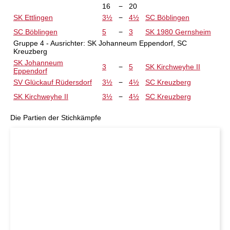
16
−
20
SK Ettlingen
3½
−
4½
SC Böblingen
SC Böblingen
5
−
3
SK 1980 Gernsheim
Gruppe 4
- Ausrichter:
SK Johanneum Eppendorf, SC
Kreuzberg
SK Johanneum
3
−
5
SK Kirchweyhe II
Eppendorf
SV Glückauf Rüdersdorf
3½
−
4½
SC Kreuzberg
SK Kirchweyhe II
3½
−
4½
SC Kreuzberg
Die Partien der Stichkämpfe