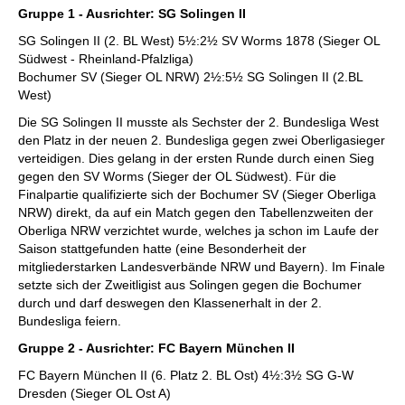
Gruppe 1 - Ausrichter: SG Solingen II
SG Solingen II (2. BL West) 5½:2½ SV Worms 1878 (Sieger OL
Südwest - Rheinland-Pfalzliga)
Bochumer SV (Sieger OL NRW) 2½:5½ SG Solingen II (2.BL
West)
Die SG Solingen II musste als Sechster der 2. Bundesliga West
den Platz in der neuen 2. Bundesliga gegen zwei Oberligasieger
verteidigen. Dies gelang in der ersten Runde durch einen Sieg
gegen den SV Worms (Sieger der OL Südwest). Für die
Finalpartie qualifizierte sich der Bochumer SV (Sieger Oberliga
NRW) direkt, da auf ein Match gegen den Tabellenzweiten der
Oberliga NRW verzichtet wurde, welches ja schon im Laufe der
Saison stattgefunden hatte (eine Besonderheit der
mitgliederstarken Landesverbände NRW und Bayern). Im Finale
setzte sich der Zweitligist aus Solingen gegen die Bochumer
durch und darf deswegen den Klassenerhalt in der 2.
Bundesliga feiern.
Gruppe 2 - Ausrichter: FC Bayern München II
FC Bayern München II (6. Platz 2. BL Ost) 4½:3½ SG G-W
Dresden (Sieger OL Ost A)