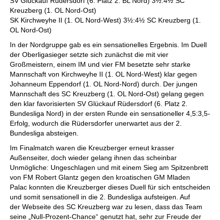
SV Glückauf Rüdersdorf (6. Platz 2. BL Nord) 3½:4½ SC
Kreuzberg (1. OL Nord-Ost)
SK Kirchweyhe II (1. OL Nord-West) 3½:4½ SC Kreuzberg (1.
OL Nord-Ost)
In der Nordgruppe gab es ein sensationelles Ergebnis. Im Duell
der Oberligasieger setzte sich zunächst die mit vier
Großmeistern, einem IM und vier FM besetzte sehr starke
Mannschaft von Kirchweyhe II (1. OL Nord-West) klar gegen
Johanneum Eppendorf (1. OL Nord-Nord) durch. Der jungen
Mannschaft des SC Kreuzberg (1. OL Nord-Ost) gelang gegen
den klar favorisierten SV Glückauf Rüdersdorf (6. Platz 2.
Bundesliga Nord) in der ersten Runde ein sensationeller 4,5:3,5-
Erfolg, wodurch die Rüdersdorfer unerwartet aus der 2.
Bundesliga absteigen.
Im Finalmatch waren die Kreuzberger erneut krasser
Außenseiter, doch wieder gelang ihnen das scheinbar
Unmögliche: Ungeschlagen und mit einem Sieg am Spitzenbrett
von FM Robert Glantz gegen den kroatischen GM Mladen
Palac konnten die Kreuzberger dieses Duell für sich entscheiden
und somit sensationell in die 2. Bundesliga aufsteigen. Auf
der Webseite des SC Kreuzberg war zu lesen, dass das Team
seine „Null-Prozent-Chance“ genutzt hat, sehr zur Freude der