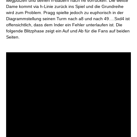
wegputzen und seinen h-Bauern nach h6 vorrücken. Die weiße
Dame kommt via h-Linie zurück ins Spiel und die Grundreihe
wird zum Problem. Pragg spielte jedoch zu euphorisch in der
Diagrammstellung seinen Turm nach a8 und nach 49….Sxd4 ist
offensichtlich, dass dem Inder ein Fehler unterlaufen ist. Die
folgende Blitzphase zeigt ein Auf und Ab für die Fans auf beiden
Seiten.