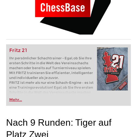
Fritz 21
Ihr persönlicher Schachtrainer - Egal, ob Sie Ihre
ersten Schritte in die Welt des Vereinsschachs
machen oder bereits auf Turnierniveau spielen:
Mit FRITZ trainieren Sie effizienter, intelligenter
und individueller als je zuvor.
FRITZ ist mehr als nur eine Schach-Engine – es ist
eine Trainingsrevolution! Egal, ob Sie Ihre ersten
Schritte in die Welt des Vereinsschachs machen
oder bereits auf Turnierniveau spielen: Mit
Mehr...
FRITZ trainieren Sie effizienter, intelligenter und
individueller als je zuvor.
Nach 9 Runden: Tiger auf
Platz Zwei