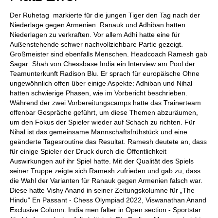
Der Ruhetag markierte für die jungen Tiger den Tag nach der
Niederlage gegen Armenien. Ranauk und Adhiban hatten
Niederlagen zu verkraften. Vor allem Adhi hatte eine für
Außenstehende schwer nachvollziehbare Partie gezeigt.
Großmeister sind ebenfalls Menschen. Headcoach Ramesh gab
Sagar Shah von Chessbase India ein Interview am Pool der
Teamunterkunft Radison Blu. Er sprach für europäische Ohne
ungewöhnlich offen über einige Aspekte: Adhiban und Nihal
hatten schwierige Phasen, wie im Vorbericht beschrieben.
Während der zwei Vorbereitungscamps hatte das Trainerteam
offenbar Gespräche geführt, um diese Themen abzuräumen,
um den Fokus der Spieler wieder auf Schach zu richten. Für
Nihal ist das gemeinsame Mannschaftsfrühstück und eine
geänderte Tagesroutine das Resultat. Ramesh deutete an, dass
für einige Spieler der Druck durch die Öffentlichkeit
Auswirkungen auf ihr Spiel hatte. Mit der Qualität des Spiels
seiner Truppe zeigte sich Ramesh zufrieden und gab zu, dass
die Wahl der Varianten für Ranauk gegen Armenien falsch war.
Diese hatte Vishy Anand in seiner Zeitungskolumne für „The
Hindu“ En Passant - Chess Olympiad 2022, Viswanathan Anand
Exclusive Column: India men falter in Open section - Sportstar