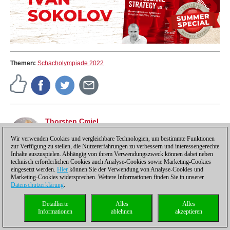
Themen:
Schacholympiade 2022
Thorsten Cmiel
Thorsten Cmiel ist Fide-Meister lebt in Köln und
Milano und arbeitet als freier Finanzjournalist.
Wir verwenden Cookies und vergleichbare Technologien, um bestimmte Funktionen
zur Verfügung zu stellen, die Nutzererfahrungen zu verbessern und interessengerechte
Inhalte auszuspielen. Abhängig von ihrem Verwendungszweck können dabei neben
technisch erforderlichen Cookies auch Analyse-Cookies sowie Marketing-Cookies
eingesetzt werden.
Hier
können Sie der Verwendung von Analyse-Cookies und
Marketing-Cookies widersprechen. Weitere Informationen finden Sie in unserer
Datenschutzerklärung
.
Detaillierte
Alles
Alles
Datenschutzhinweis
|
Impressum
|
Kontakt
|
Cookies Management
|
Lizenzen
|
Informationen
ablehnen
akzeptieren
Compliance Hotline
|
Home
© 2017 ChessBase GmbH | Osterbekstraße 90a | 22083 Hamburg | Deutschland