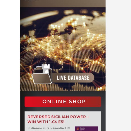
ONLINE SHOP
REVERSED SICILIAN POWER -
WIN WITH 1.C4 E5!
In diesem Kurs präsentiert IM