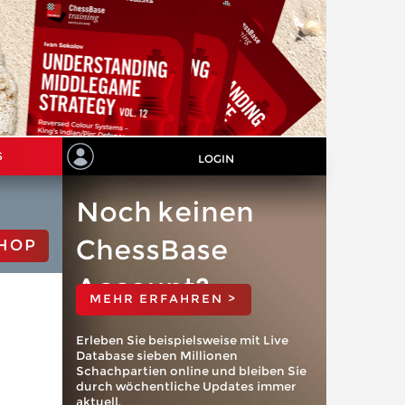
S
LOGIN
Noch keinen
ChessBase
HOP
Account?
MEHR ERFAHREN >
Erleben Sie beispielsweise mit Live
Database sieben Millionen
Schachpartien online und bleiben Sie
durch wöchentliche Updates immer
aktuell.