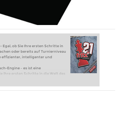
 Egal, ob Sie Ihre ersten Schritte in
achen oder bereits auf Turnierniveau
 effizienter, intelligenter und
ach-Engine – es ist eine
e Ihre ersten Schritte in die Welt des
eits auf Turnierniveau spielen: Mit
 intelligenter und individueller als je