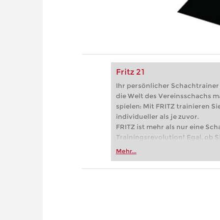
Fritz 21
Ihr persönlicher Schachtrainer -
die Welt des Vereinsschachs m
spielen: Mit FRITZ trainieren Sie
individueller als je zuvor.
FRITZ ist mehr als nur eine Sch
Trainingsrevolution! Egal, ob Si
Vereinsschachs machen oder ber
Mehr...
FRITZ trainieren Sie effizienter,
zuvor.