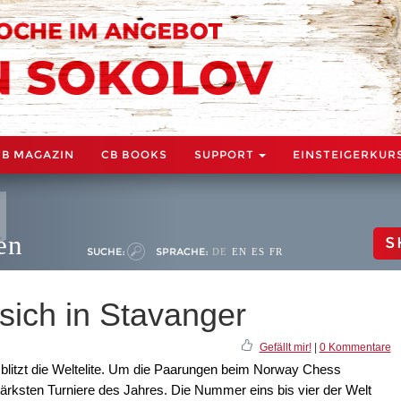
CB MAGAZIN
CB BOOKS
SUPPORT
EINSTEIGERKUR
en
S
SUCHE:
SPRACHE:
DE
EN
ES
FR
t sich in Stavanger
Gefällt mir!
|
0 Kommentare
 blitzt die Weltelite. Um die Paarungen beim Norway Chess
ärksten Turniere des Jahres. Die Nummer eins bis vier der Welt