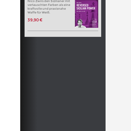
Nico Zwirs den Sizilianer mit
vertauschten Farben als eine
kraftvolle und praxisnahe
Waffe für Weiß.
39,90 €