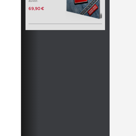
zuvor.
69,90 €