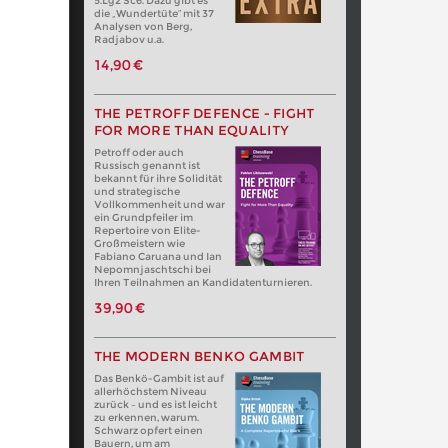
5.Lg2 Sc6. Dazu gibt es
die „Wundertüte“ mit 37
Analysen von Berg,
Radjabov u.a.
14,90 €
THE PETROFF DEFENCE - FIGHT
FOR MORE THAN EQUALITY
Petroff oder auch
Russisch genannt ist
bekannt für ihre Solidität
und strategische
Vollkommenheit und war
ein Grundpfeiler im
Repertoire von Elite-
Großmeistern wie
Fabiano Caruana und Ian
Nepomnjaschtschi bei
Ihren Teilnahmen an Kandidatenturnieren.
39,90 €
THE MODERN BENKO GAMBIT
Das Benkö-Gambit ist auf
allerhöchstem Niveau
zurück – und es ist leicht
zu erkennen, warum.
Schwarz opfert einen
Bauern, um am