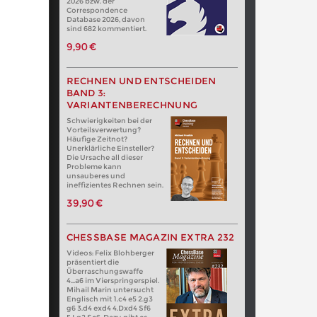
2026 bzw. der
Correspondence
Database 2026, davon
sind 682 kommentiert.
9,90 €
RECHNEN UND ENTSCHEIDEN
BAND 3:
VARIANTENBERECHNUNG
Schwierigkeiten bei der
Vorteilsverwertung?
Häufige Zeitnot?
Unerklärliche Einsteller?
Die Ursache all dieser
Probleme kann
unsauberes und
ineffizientes Rechnen sein.
39,90 €
CHESSBASE MAGAZIN EXTRA 232
Videos: Felix Blohberger
präsentiert die
Überraschungswaffe
4...a6 im Vierspringerspiel.
Mihail Marin untersucht
Englisch mit 1.c4 e5 2.g3
g6 3.d4 exd4 4.Dxd4 Sf6