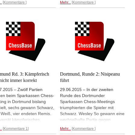
..
Kommentare
Mehr...
Kommentare
te Ian Nepomniachtchi gegen
gemeinsam mit Nisipeanu, der
dij Naiditsch. Georg Meier
gegen Meier remisierte, an der
Wesley So spielten Remis,
Spitze. Remis trennten sich auch
u wie Liviu-Dieter Nisipeanu
Naiditsch und Hou Yifan. So
Vladimir Kramnik.
Mehr...
gewann gegen Nepomniachtchi.
Mehr...
mund Rd. 3: Kämpferisch
Dortmund, Runde 2: Nisipeanu
nicht immer korrekt
führt
7.2015 – Zwölf Partien
29.06.2015 – In der zweiten
en beim Sparkassen Chess-
Runde des Dortmunder
ing in Dortmund bislang
Sparkassen Chess-Meetings
ielt, sechs gewann Schwarz,
triumphierten die Spieler mit
 Weiß, vier endeten Remis.
Schwarz. Wesley So gewann eine
verrät kämpferisches,
wechselhafte Partie gegen
leicht nicht immer korrektes
Fabiano Caruana, Kramnik
..
Kommentare 1
Mehr...
Kommentare
ch. So gewann Caruana in
kompensierte seine