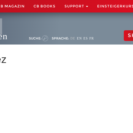
CB MAGAZIN
CB BOOKS
SUPPORT
EINSTEIGERKUR
en
S
SUCHE:
SPRACHE:
DE
EN
ES
FR
ez