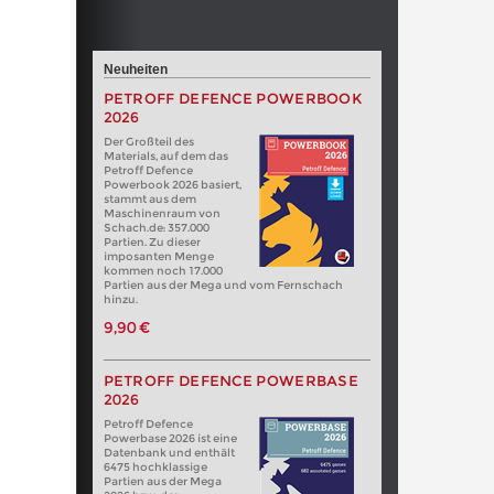
Neuheiten
PETROFF DEFENCE POWERBOOK
2026
Der Großteil des
Materials, auf dem das
Petroff Defence
Powerbook 2026 basiert,
stammt aus dem
Maschinenraum von
Schach.de: 357.000
Partien. Zu dieser
imposanten Menge
kommen noch 17.000
Partien aus der Mega und vom Fernschach
hinzu.
9,90 €
PETROFF DEFENCE POWERBASE
2026
Petroff Defence
Powerbase 2026 ist eine
Datenbank und enthält
6475 hochklassige
Partien aus der Mega