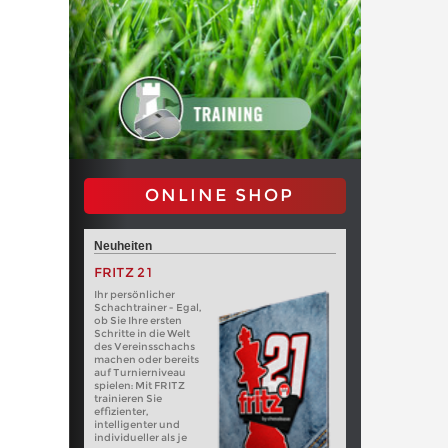
ONLINE SHOP
Neuheiten
FRITZ 21
Ihr persönlicher
Schachtrainer - Egal,
ob Sie Ihre ersten
Schritte in die Welt
des Vereinsschachs
machen oder bereits
auf Turnierniveau
spielen: Mit FRITZ
trainieren Sie
effizienter,
intelligenter und
individueller als je