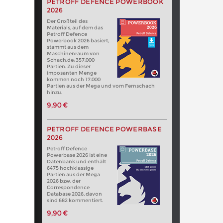
PETROFF DEFENCE POWERBOOK
2026
Der Großteil des
Materials, auf dem das
Petroff Defence
Powerbook 2026 basiert,
stammt aus dem
Maschinenraum von
Schach.de: 357.000
Partien. Zu dieser
imposanten Menge
kommen noch 17.000
Partien aus der Mega und vom Fernschach
hinzu.
9,90 €
PETROFF DEFENCE POWERBASE
2026
Petroff Defence
Powerbase 2026 ist eine
Datenbank und enthält
6475 hochklassige
Partien aus der Mega
2026 bzw. der
Correspondence
Database 2026, davon
sind 682 kommentiert.
9,90 €