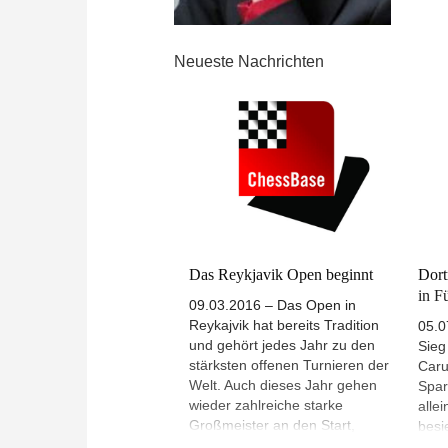
Neueste Nachrichten
Das Reykjavik Open beginnt
Dort
in F
09.03.2016 – Das Open in
Reykajvik hat bereits Tradition
05.0
und gehört jedes Jahr zu den
Sieg
stärksten offenen Turnieren der
Caru
Welt. Auch dieses Jahr gehen
Spar
wieder zahlreiche starke
alle
Großmeister an den Start,
besi
darunter ein paar Spieler aus der
den 