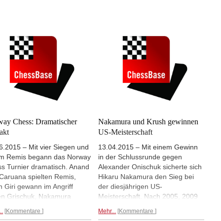
e drei mit viel Glück gegen
Weißniederlage gegen Naiditsch
r und auch die anderen
mit einem Schwarzsieg gegen
en verliefen nicht gradlinig.
Yifan Hou, Nisipeanu besiegte
ressant waren sie trotzdem.
Naiditsch und führt jetzt mit 2 aus
...
2. Meier und Nepomniachtchi
trennten sich Remis.
Mehr...
ay Chess: Dramatischer
Nakamura und Krush gewinnen
akt
US-Meisterschaft
6.2015 – Mit vier Siegen und
13.04.2015 – Mit einem Gewinn
m Remis begann das Norway
in der Schlussrunde gegen
s Turnier dramatisch. Anand
Alexander Onischuk sicherte sich
Caruana spielten Remis,
Hikaru Nakamura den Sieg bei
h Giri gewann im Angriff
der diesjährigen US-
n Grischuk, Nakamura
Meisterschaft. Nach 2005, 2009
spielte Hammer, Vachier-
und 2012 ist es sein vierter
..
Kommentare
Mehr...
Kommentare
ave bewies gute Technik
Landesmeistertitel. Platz zwei