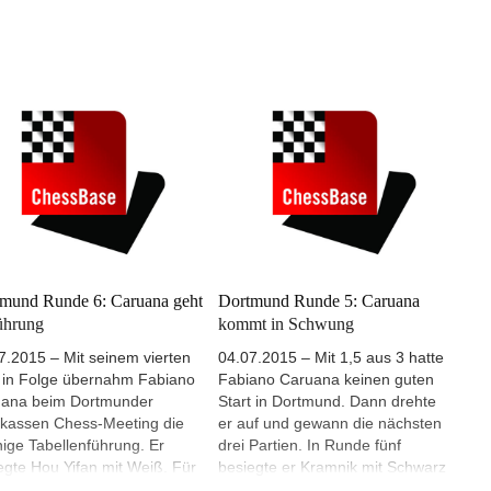
mund Runde 6: Caruana geht
Dortmund Runde 5: Caruana
ührung
kommt in Schwung
7.2015 – Mit seinem vierten
04.07.2015 – Mit 1,5 aus 3 hatte
 in Folge übernahm Fabiano
Fabiano Caruana keinen guten
ana beim Dortmunder
Start in Dortmund. Dann drehte
kassen Chess-Meeting die
er auf und gewann die nächsten
inige Tabellenführung. Er
drei Partien. In Runde fünf
egte Hou Yifan mit Weiß. Für
besiegte er Kramnik mit Schwarz
zweiten Sieg des Tages
und liegt jetzt mit 3,5 aus 5