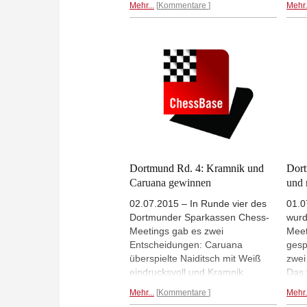
Mehr...
Kommentare
Mehr.
exklusiven 2700+ Gemeinschaft.
sorg
Ein Grund, dieses Turnier zu
Arka
spielen, ist natürlich die
und 
spektakuläre landschaftliche
gena
Kulisse.
Mehr...
und 
Dortmund Rd. 4: Kramnik und
Dort
Caruana gewinnen
und 
02.07.2015 – In Runde vier des
01.0
Dortmunder Sparkassen Chess-
wurd
Meetings gab es zwei
Meet
Entscheidungen: Caruana
gesp
überspielte Naiditsch mit Weiß
zwei
eindrucksvoll und Kramnik
Das 
gewann mit Glück mit Schwarz
viel
Mehr...
Kommentare
Mehr.
eine schlechtere Stellung gegen
Scha