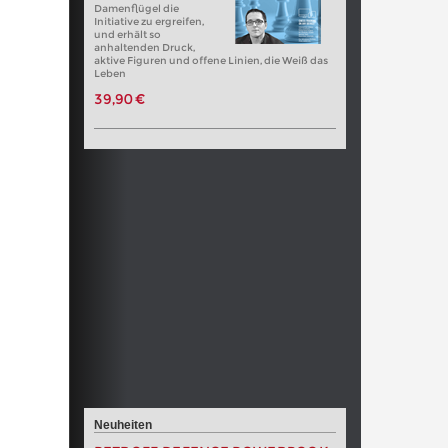
Damenflügel die
Initiative zu ergreifen,
und erhält so
anhaltenden Druck,
aktive Figuren und offene Linien, die Weiß das
Leben
39,90 €
Neuheiten