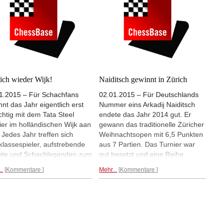
e zweite Niederlage zufügte.
Weltrangliste auf Platz zwei.
...
Mehr...
ich wieder Wijk!
Naiditsch gewinnt in Zürich
1.2015 – Für Schachfans
02.01.2015 – Für Deutschlands
nnt das Jahr eigentlich erst
Nummer eins Arkadij Naiditsch
ichtig mit dem Tata Steel
endete das Jahr 2014 gut. Er
ier im holländischen Wijk aan
gewann das traditionelle Züricher
 Jedes Jahr treffen sich
Weihnachtsopen mit 6,5 Punkten
klassespieler, aufstrebende
aus 7 Partien. Das Turnier war
nte und Schachlegenden zum
gut besetzt und eine Reihe
en Spitzenturnier des Jahres.
starker Großmeister aus aller
..
Kommentare
Mehr...
Kommentare
tart sind unter anderem fünf
Welt gingen in Zürich an den
Ten Spieler, Weltmeister
Start. Das sorgte für einen
us Carlsen und
spannenden Kampf um den
enweltmeisterin Yifan Hou.
Turniersieg und manche
...
Überraschung.
Mehr...