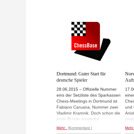
Meier. Hou Yifan und So trennten
Rund
sich Remis, genau wie
Meie
Nepomniachtchi und Nisipeanu.
Parti
Damit führen Kramnik und
Inte
Nisipeanu mit je 3 aus 4
Mehr
gemeinsam.
Mehr...
Dortmund: Guter Start für
Norw
deutsche Spieler
Auft
28.06.2015 – Offizielle Nummer
17.0
eins der Setzliste des Sparkassen
eine
Chess-Meetings in Dortmund ist
Ches
Fabiano Caruana, Nummer zwei
und 
Vladimir Kramnik. Doch schon die
Anis
erste Runde sorgte für
gege
Überraschungen: Kramnik verlor
über
Mehr...
Kommentare
Mehr.
mit Weiß gegen Naiditsch,
Lagr