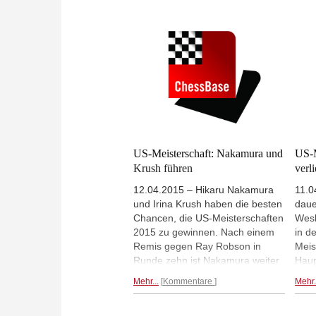
Nisipeanu besiegte So und Meier
gege
brachte Yifan Hou an den Rand
Carl
einer Niederlage. Caruana und
Spie
Nepomniachtchi trennten sich
Gewi
Remis.
Mehr...
US-Meisterschaft: Nakamura und
US-M
Krush führen
verl
12.04.2015 – Hikaru Nakamura
11.0
und Irina Krush haben die besten
daue
Chancen, die US-Meisterschaften
Wesl
2015 zu gewinnen. Nach einem
in d
Remis gegen Ray Robson in
Meis
Runde zehn ist Nakamura weiter
Haup
alleiniger Spitzenreiter, Robson
Part
Mehr...
Kommentare
Mehr.
folgt mit einem halben Punkt
Der 
Rückstand. Einen ganzen Punkt
gema