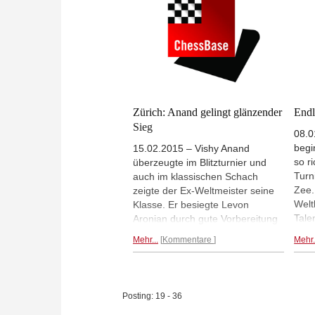
Katerina Nemcova mit einem
sein
Punkt Vorsprung.
Mehr...
Mehr
Zürich: Anand gelingt glänzender
Endl
Sieg
08.0
begi
15.02.2015 – Vishy Anand
so r
überzeugte im Blitzturnier und
Turn
auch im klassischen Schach
Zee.
zeigte der Ex-Weltmeister seine
Welt
Klasse. Er besiegte Levon
Tale
Aronian durch gute Vorbereitung
erst
und präzises Spiel. Hikaru
Mehr...
Kommentare
Mehr.
Am S
Nakamura zog sich gegen
Top-
Vladimir Kramnik mit einem
Magn
defensiven Damenopfer aus der
Frau
Affäre und auch Sergey Karjakin
Posting: 19 - 36
Mehr
und Fabiano Caruna lieferten sich