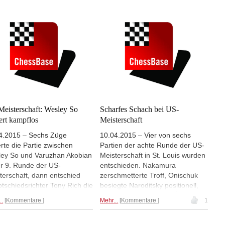
n Aronian und Weltmeister
ging an Ray Robson, Platz drei
sen überschritt nach starkem
an Wesley So. Bei den Frauen
l gegen Veselin Topalov in
wurde Irina Krush mit einem
nnstellung die Zeit.
Mehr...
problemlosen Remis zum siebten
Mal US-Frauenmeisterin.
Mehr...
eisterschaft: Wesley So
Scharfes Schach bei US-
iert kampflos
Meisterschaft
4.2015 – Sechs Züge
10.04.2015 – Vier von sechs
rte die Partie zwischen
Partien der achte Runde der US-
ey So und Varuzhan Akobian
Meisterschaft in St. Louis wurden
er 9. Runde der US-
entschieden. Nakamura
terschaft, dann entschied
zerschmetterte Troff, Onischuk
tschiedsrichter Tony Rich die
besiegte Naroditsky positionell,
ie zugunsten von Akobian.
Gareev profitierte vom Übermut
..
Kommentare
Mehr...
Kommentare
1
Grund? So hatte Notizen
Sevians und Holt gewann durch
cht. So war bereits
Vorbereitung und Verteidigung