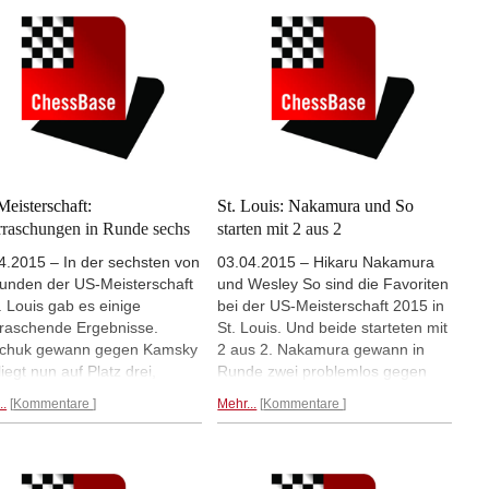
fach darauf hingewiesen
gegen So. Bei den Frauen liegt
en, dass dies gegen die
Krush nur noch einen halben
ln verstößt, hatte die
Punkt hinter Nemcova.
Mehr...
ungen aber ignoriert.
Mehr...
eisterschaft:
St. Louis: Nakamura und So
raschungen in Runde sechs
starten mit 2 aus 2
4.2015 – In der sechsten von
03.04.2015 – Hikaru Nakamura
Runden der US-Meisterschaft
und Wesley So sind die Favoriten
t. Louis gab es einige
bei der US-Meisterschaft 2015 in
raschende Ergebnisse.
St. Louis. Und beide starteten mit
schuk gewann gegen Kamsky
2 aus 2. Nakamura gewann in
iegt nun auf Platz drei,
Runde zwei problemlos gegen
mmen mit Sevian, der Troff
Varuzhan Akobian, So hatte bei
..
Kommentare
Mehr...
Kommentare
egte. Nakamura spielte
seinem Sieg gegen Sam
s gegen Shankland und
Shankland Glück. Mit diesem
t Tabellenführer. Auf Platz
Start in der US-Meisterschaft
 liegt Robson, der Wesley So
schob sich Nakamura in der Live-