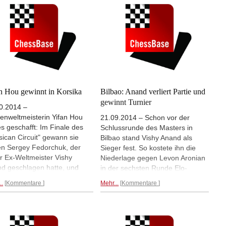
n Hou gewinnt in Korsika
Bilbao: Anand verliert Partie und
gewinnt Turnier
0.2014 –
enweltmeisterin Yifan Hou
21.09.2014 – Schon vor der
es geschafft: Im Finale des
Schlussrunde des Masters in
sican Circuit" gewann sie
Bilbao stand Vishy Anand als
n Sergey Fedorchuk, der
Sieger fest. So kostete ihn die
r Ex-Weltmeister Vishy
Niederlage gegen Levon Aronian
d geschlagen hatte, und
in der sechsten Runde Elo-
nn so das Turnier. Damit
Punkte, aber nicht den
..
Kommentare
Mehr...
Kommentare
t die Chinesin ihre anhaltende
Turniersieg. Auch die zweite
lgsserie fort und zeigt, dass
Partie des Tages endete mit einer
auch in offenen Turnieren die
Entscheidung. Francisco Vallejo
folge von Judit Polgar
Pons kam gegen Ruslan