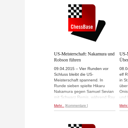
Vorsprung hat Krush im
mehr
Frauenturnier, denn ihre Rivalin
word
Nemcova verlor gegen Paikidze.
Rege
Mehr...
Warn
US-Meisterschaft: Nakamura und
US-M
Robson führen
Über
09.04.2015 – Vier Runden vor
08.0
Schluss bleibt die US-
elf 
Meisterschaft spannend. In
in S
Runde sieben spielte Hikaru
über
Nakamura gegen Samuel Sevian
Oni
mit Schwarz Remis, während Ray
und l
Robson und Wesley So gewinnen
zusa
Mehr...
Kommentare
Mehr.
konnten. Damit führen Nakamura
besi
und Robson mit je 5 aus 7, einen
Remi
halben Punkt dahinter folgt
bleib
Wesley So. Bei den Frauen führt
zwei