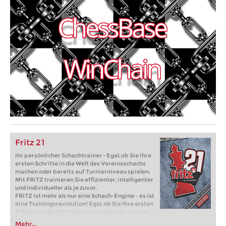
Fritz 21
Ihr persönlicher Schachtrainer - Egal, ob Sie Ihre
ersten Schritte in die Welt des Vereinsschachs
machen oder bereits auf Turnierniveau spielen:
Mit FRITZ trainieren Sie effizienter, intelligenter
und individueller als je zuvor.
FRITZ ist mehr als nur eine Schach-Engine – es ist
eine Trainingsrevolution! Egal, ob Sie Ihre ersten
Schritte in die Welt des Vereinsschachs machen
oder bereits auf Turnierniveau spielen: Mit
Mehr...