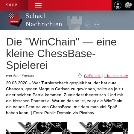
SHOP
TOGGLE
NAVIGATION
Schach
Nachrichten
Die "WinChain" — eine
kleine ChessBase-
Spielerei
von Arne Kaehler
Gefällt mir!
|
1 Kommentare
20.03.2020 – Wer Turnierschach gespielt hat, der hat gute
Chancen, gegen Magnus Carlsen zu gewinnen, sollte es je zu
einer solchen Partie kommen. Zumindest theoretisch. Und mit
ein bisschen Phantasie. Warum das so ist, zeigt die WinChain,
ein neues Feature von ChessBase, mit dem man viel Spaß
haben kann. | Foto: Public Domain via Pixabay