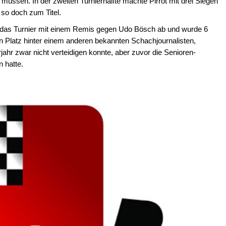
müssen. In der zweiten Turnierhälfte machte Pirrot mit drei Siegen
so doch zum Titel.
das Turnier mit einem Remis gegen Udo Bösch ab und wurde 6
 Platz hinter einem anderen bekannten Schachjournalisten,
jahr zwar nicht verteidigen konnte, aber zuvor die Senioren-
 hatte.