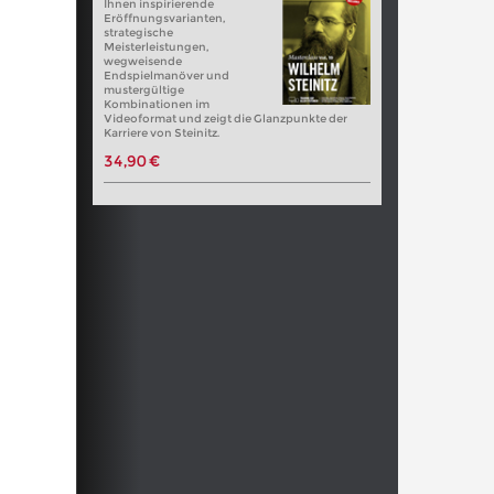
Ihnen inspirierende
Eröffnungsvarianten,
strategische
Meisterleistungen,
wegweisende
Endspielmanöver und
mustergültige
Kombinationen im
Videoformat und zeigt die Glanzpunkte der
Karriere von Steinitz.
34,90 €