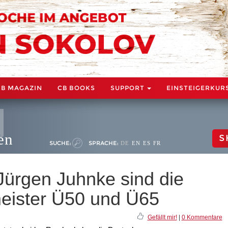
CB MAGAZIN
CB BOOKS
SUPPORT
EINSTEIGERKUR
en
S
SUCHE:
SPRACHE:
DE
EN
ES
FR
 Jürgen Juhnke sind die
eister Ü50 und Ü65
Gefällt mir!
|
0 Kommentare