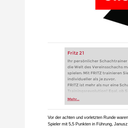
Fritz 21
Ihr persönlicher Schachtrainer -
die Welt des Vereinsschachs m
spielen: Mit FRITZ trainieren Sie
individueller als je zuvor.
FRITZ ist mehr als nur eine Sch
Trainingsrevolution! Egal, ob Si
Vereinsschachs machen oder ber
Mehr...
FRITZ trainieren Sie effizienter,
zuvor.
Vor der achten und vorletzten Runde ware
Spieler mit 5,5 Punkten in Führung, Janusz