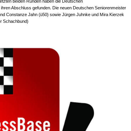
letzten beiden Runden haben die Deutschen
 ihren Abschluss gefunden. Die neuen Deutschen Seniorenmeister
t und Constanze Jahn (ü50) sowie Jürgen Juhnke und Mira Kierzek
er Schachbund)