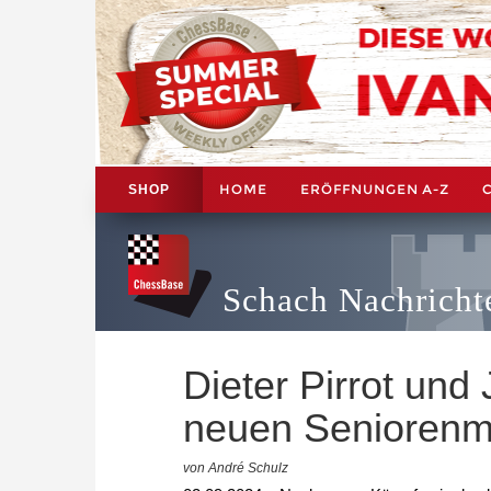
HOME
ERÖFFNUNGEN A-Z
SHOP
Schach Nachricht
Dieter Pirrot und
neuen Seniorenm
von André Schulz