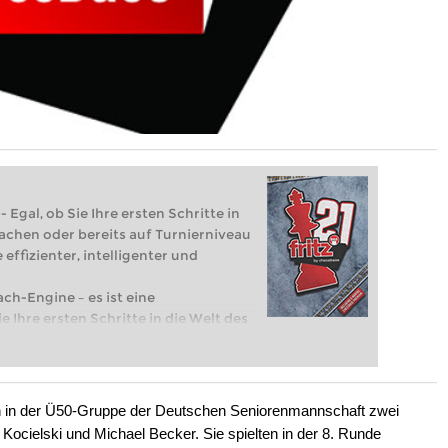
 Egal, ob Sie Ihre ersten Schritte in
achen oder bereits auf Turnierniveau
 effizienter, intelligenter und
ach-Engine – es ist eine
e Ihre ersten Schritte in die Welt des
eits auf Turnierniveau spielen: Mit
 intelligenter und individueller als je
n in der Ü50-Gruppe der Deutschen Seniorenmannschaft zwei
 Kocielski und Michael Becker. Sie spielten in der 8. Runde