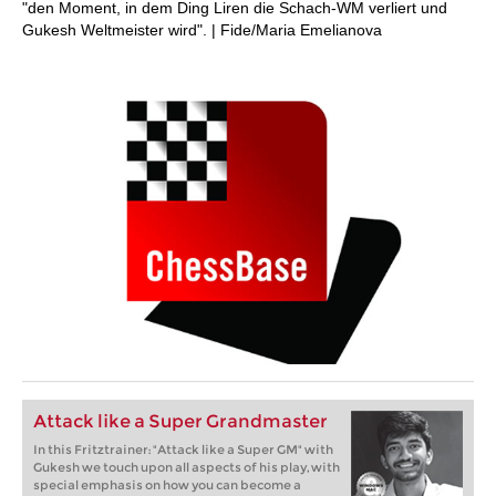
"den Moment, in dem Ding Liren die Schach-WM verliert und
Gukesh Weltmeister wird". | Fide/​Maria Emelianova
Attack like a Super Grandmaster
In this Fritztrainer: "Attack like a Super GM" with
Gukesh we touch upon all aspects of his play, with
special emphasis on how you can become a