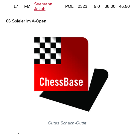
Seemann,
17
FM
POL
2323
5.0
38.00
46.50
Jakub
66 Spieler im A-Open
Gutes Schach-Outfit