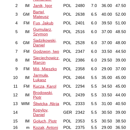
2
IM
Janik, Igor
POL
2480
7.0
36.00
47.50
Bartel,
3
GM
POL
2638
6.5
40.00
52.00
Mateusz
4
FM
Fus, Jakub
POL
2401
6.0
39.50
51.00
Gumularz,
5
IM
POL
2516
6.0
37.00
48.50
Szymon
Sadzikowski,
6
GM
POL
2528
6.0
37.00
48.00
Daniel
7
FM
Godzwon, Iwo
POL
2347
6.0
33.50
44.50
Sieciechowicz,
8
IM
POL
2386
6.0
29.50
39.00
Marcin
9
FM
Miś, Mieszko
POL
2358
6.0
29.00
37.00
Jarmuła,
10
IM
POL
2464
5.5
35.00
45.00
Łukasz
11
FM
Kucza, Karol
POL
2294
5.5
34.50
45.00
Brodowski,
12
IM
POL
2439
5.5
33.50
44.00
Piotr
13
WIM
Śliwicka, Alicja
POL
2333
5.5
31.00
40.50
Kopylov,
14
GER
2342
5.5
30.50
39.00
Daniel
15
IM
Goluch, Piotr
POL
2353
5.5
30.50
38.50
16
m
Kozak, Antoni
POL
2375
5.5
29.00
36.50