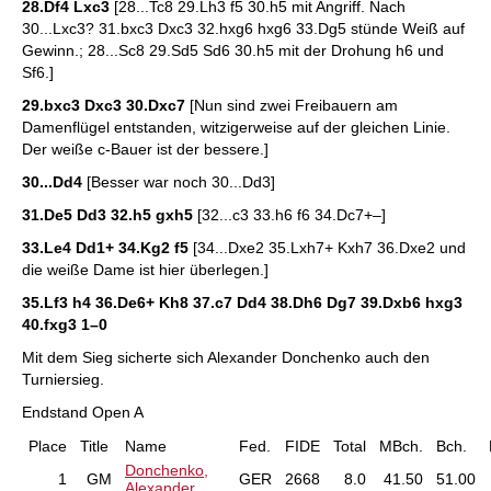
28.Df4 Lxc3
[28...Tc8 29.Lh3 f5 30.h5 mit Angriff. Nach
30...Lxc3? 31.bxc3 Dxc3 32.hxg6 hxg6 33.Dg5 stünde Weiß auf
Gewinn.; 28...Sc8 29.Sd5 Sd6 30.h5 mit der Drohung h6 und
Sf6.]
29.bxc3 Dxc3 30.Dxc7
[Nun sind zwei Freibauern am
Damenflügel entstanden, witzigerweise auf der gleichen Linie.
Der weiße c-Bauer ist der bessere.]
30...Dd4
[Besser war noch 30...Dd3]
31.De5 Dd3 32.h5 gxh5
[32...c3 33.h6 f6 34.Dc7+–]
33.Le4 Dd1+ 34.Kg2 f5
[34...Dxe2 35.Lxh7+ Kxh7 36.Dxe2 und
die weiße Dame ist hier überlegen.]
35.Lf3 h4 36.De6+ Kh8 37.c7 Dd4 38.Dh6 Dg7 39.Dxb6 hxg3
40.fxg3
1–0
Mit dem Sieg sicherte sich Alexander Donchenko auch den
Turniersieg.
Endstand Open A
Place
Title
Name
Fed.
FIDE
Total
MBch.
Bch.
Donchenko,
1
GM
GER
2668
8.0
41.50
51.00
Alexander