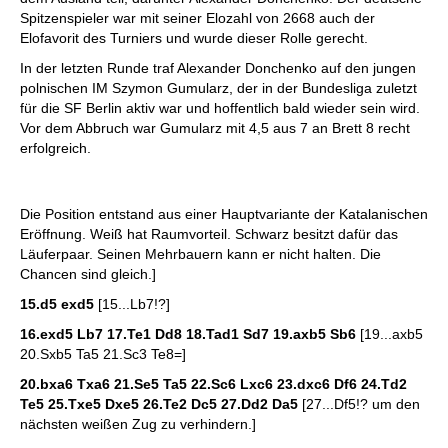
Spitzenspieler war mit seiner Elozahl von 2668 auch der
Elofavorit des Turniers und wurde dieser Rolle gerecht.
In der letzten Runde traf Alexander Donchenko auf den jungen
polnischen IM Szymon Gumularz, der in der Bundesliga zuletzt
für die SF Berlin aktiv war und hoffentlich bald wieder sein wird.
Vor dem Abbruch war Gumularz mit 4,5 aus 7 an Brett 8 recht
erfolgreich.
Die Position entstand aus einer Hauptvariante der Katalanischen
Eröffnung. Weiß hat Raumvorteil. Schwarz besitzt dafür das
Läuferpaar. Seinen Mehrbauern kann er nicht halten. Die
Chancen sind gleich.]
15.d5 exd5
[15...Lb7!?]
16.exd5 Lb7 17.Te1 Dd8 18.Tad1 Sd7 19.axb5 Sb6
[19...axb5
20.Sxb5 Ta5 21.Sc3 Te8=]
20.bxa6 Txa6 21.Se5 Ta5 22.Sc6 Lxc6 23.dxc6 Df6 24.Td2
Te5 25.Txe5 Dxe5 26.Te2 Dc5 27.Dd2 Da5
[27...Df5!? um den
nächsten weißen Zug zu verhindern.]