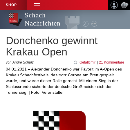
SHOP
TOGGLE
NAVIGATION
Schach
Nachrichten
Donchenko gewinnt
Krakau Open
von André Schulz
Gefällt mir!
|
21 Kommentare
04.01.2021 – Alexander Donchenko war Favorit im A-Open des
Krakau Schachfestivals, das trotz Corona am Brett gespielt
wurde, und wurde dieser Rolle gerecht. Mit einem Sieg in der
Schlussrunde sicherte der deutsche Großmeister sich den
Turniersieg. | Foto: Veranstalter