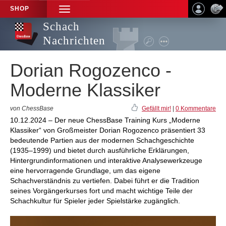
SHOP
TOGGLE
NAVIGATION
Schach
Nachrichten
Dorian Rogozenco -
Moderne Klassiker
von ChessBase
Gefällt mir!
|
0 Kommentare
10.12.2024 – Der neue ChessBase Training Kurs „Moderne
Klassiker“ von Großmeister Dorian Rogozenco präsentiert 33
bedeutende Partien aus der modernen Schachgeschichte
(1935–1999) und bietet durch ausführliche Erklärungen,
Hintergrundinformationen und interaktive Analysewerkzeuge
eine hervorragende Grundlage, um das eigene
Schachverständnis zu vertiefen. Dabei führt er die Tradition
seines Vorgängerkurses fort und macht wichtige Teile der
Schachkultur für Spieler jeder Spielstärke zugänglich.