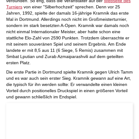
verbunden. So eng, dass die Veranstalter auf der
Webseite des
Turniers
von einer "Silberhochzeit" sprechen. Denn vor 25
Jahren, 1992, spielte der damals 16-jährige Kramnik das erste
Mal in Dortmund. Allerdings noch nicht im Großmeisterturnier,
sondern im stark besetzten A-Open. Kramnik war damals noch
nicht einmal Internationaler Meister, aber hatte schon eine
stattliche Elo-Zahl von 2590 Punkten. Trotzdem überraschte er
mit seinem souveränen Spiel und seinem Ergebnis. Am Ende
landete er mit 8,5 aus 11 (6 Siege, 5 Remis) zusammen mit
Smbat Lputian und Zurab Azmaiparashvili auf dem geteilten
ersten Platz.
Die erste Partie in Dortmund spielte Kramnik gegen Ulrich Tamm
und es war auch sein erster Sieg. Kramnik gewann auf eine Art,
die typisch für ihn werden sollte: Er verwandelte einen kleinen
Vorteil durch positionelles Druckspiel in einen größeren Vorteil
und gewann schließlich im Endspiel.