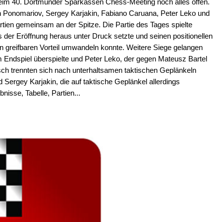
beim 40. Dortmunder Sparkassen Chess-Meeting noch alles offen.
 Ponomariov, Sergey Karjakin, Fabiano Caruana, Peter Leko und
artien gemeinsam an der Spitze. Die Partie des Tages spielte
 der Eröffnung heraus unter Druck setzte und seinen positionellen
in greifbaren Vorteil umwandeln konnte. Weitere Siege gelangen
Endspiel überspielte und Peter Leko, der gegen Mateusz Bartel
sch trennten sich nach unterhaltsamen taktischen Geplänkeln
Sergey Karjakin, die auf taktische Geplänkel allerdings
bnisse, Tabelle, Partien...