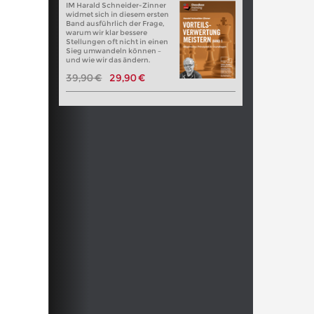
IM Harald Schneider-Zinner
widmet sich in diesem ersten
Band ausführlich der Frage,
warum wir klar bessere
Stellungen oft nicht in einen
Sieg umwandeln können –
und wie wir das ändern.
39,90 €
29,90 €