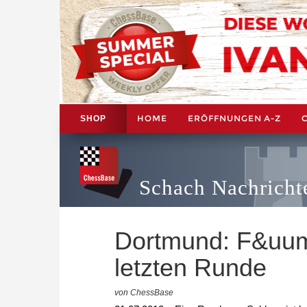
HOME
ERÖFFNUNGEN A-Z
SHOP
Schach Nachricht
Dortmund: F&uuml;
letzten Runde
von ChessBase