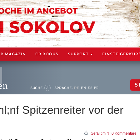
CB MAGAZIN
CB BOOKS
SUPPORT
EINSTEIGERKUR
en
S
SUCHE:
SPRACHE:
DE
EN
ES
FR
nf Spitzenreiter vor der
Gefällt mir!
|
0 Kommentare