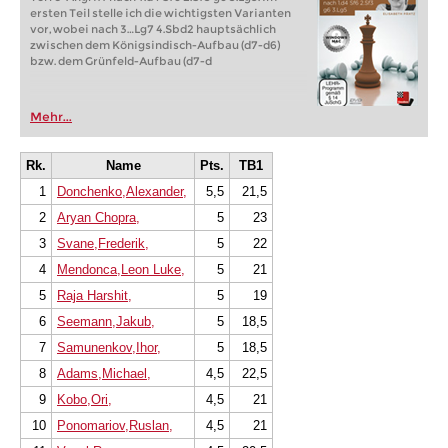
ersten Teil stelle ich die wichtigsten Varianten
vor, wobei nach 3…Lg7 4.Sbd2 hauptsächlich
zwischen dem Königsindisch-Aufbau (d7-d6)
bzw. dem Grünfeld-Aufbau (d7-d
Mehr...
Rk.
Name
Pts.
TB1
1
Donchenko,Alexander,
5,5
21,5
2
Aryan Chopra,
5
23
3
Svane,Frederik,
5
22
4
Mendonca,Leon Luke,
5
21
5
Raja Harshit,
5
19
6
Seemann,Jakub,
5
18,5
7
Samunenkov,Ihor,
5
18,5
8
Adams,Michael,
4,5
22,5
9
Kobo,Ori,
4,5
21
10
Ponomariov,Ruslan,
4,5
21