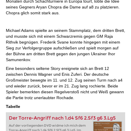
Monaten durch Schachturniere in Europa tourt, lobte die Idee
seines Gegners Aryan Chopra die Dame auf a8 zu platzieren.
Chopra glich somit stark aus.
Michael Adams spielte an seinem Stammplatz, dem dritten Brett,
und musste sich mit einem Schwarzremis gegen GM Raja
Rithvik begnügen. Frederik Svane konnte hingegen mit einem
Sieg zur Verfolgergruppe aufschließen und spielt morgen auf
der Bühne am dritten Brett gegen den jungen Ukrainer Ihor
Samunenkov.
Eine besonders seltene Story ereignete sich an Brett 12
zwischen Dennis Wagner und Enis Zuferi. Der deutsche
Großmeister bewegte im 11. und 12. Zug seinen Turm nach a4
und wieder zurück, bevor er im 21. Zug lang rochierte. Beide
Spieler bemerkten diesen Regelverstoß nicht und Weiß gewann
die Partie trotz unerlaubter Rochade.
Tabelle
Der Torre-Angriff nach 1.d4 Sf6 2.Sf3 g6 3.Lg5
Auf der vorliegenden DVD widme ich mich dem
Torre-Angriff nach 1.d4 Sf6 2.Sf3 g6 3.Lg5. Im