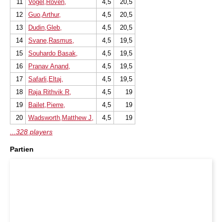
11
Vogel,Roven,
4,5
20,5
12
Guo,Arthur,
4,5
20,5
13
Dudin,Gleb,
4,5
20,5
14
Svane,Rasmus,
4,5
19,5
15
Souhardo Basak,
4,5
19,5
16
Pranav Anand,
4,5
19,5
17
Safarli,Eltaj,
4,5
19,5
18
Raja Rithvik R,
4,5
19
19
Bailet,Pierre,
4,5
19
20
Wadsworth,Matthew J,
4,5
19
...328 players
Partien