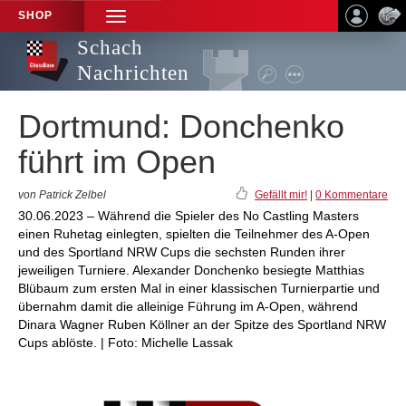
SHOP
TOGGLE
NAVIGATION
Schach
Nachrichten
Dortmund: Donchenko
führt im Open
von Patrick Zelbel
Gefällt mir!
|
0 Kommentare
30.06.2023 – Während die Spieler des No Castling Masters
einen Ruhetag einlegten, spielten die Teilnehmer des A-Open
und des Sportland NRW Cups die sechsten Runden ihrer
jeweiligen Turniere. Alexander Donchenko besiegte Matthias
Blübaum zum ersten Mal in einer klassischen Turnierpartie und
übernahm damit die alleinige Führung im A-Open, während
Dinara Wagner Ruben Köllner an der Spitze des Sportland NRW
Cups ablöste. | Foto: Michelle Lassak