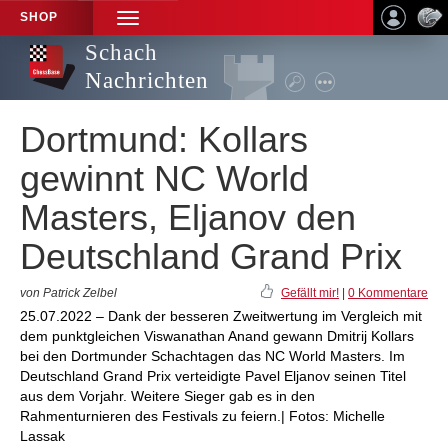
SHOP
TOGGLE
NAVIGATION
Schach
Nachrichten
Dortmund: Kollars
gewinnt NC World
Masters, Eljanov den
Deutschland Grand Prix
von Patrick Zelbel
Gefällt mir!
|
0 Kommentare
25.07.2022 – Dank der besseren Zweitwertung im Vergleich mit
dem punktgleichen Viswanathan Anand gewann Dmitrij Kollars
bei den Dortmunder Schachtagen das NC World Masters. Im
Deutschland Grand Prix verteidigte Pavel Eljanov seinen Titel
aus dem Vorjahr. Weitere Sieger gab es in den
Rahmenturnieren des Festivals zu feiern.| Fotos: Michelle
Lassak