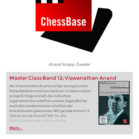
Anand knapp Zweiter
Master Class Band 12: Viswanathan Anand
Als Viswanathan Anand auf der europäischen
Schachbühne erschien, hatte er in Indien schon
einige Erfolge erzielt, die indischen
Jugendmeisterschaften und als Jugendlicher
auch die Landesmeisterschaften der
Erwachsenen gewonnen. Mit gerade einmal 14
Jahren wurde Anand 1984 für die
Schacholympiade in die indische
Nationalmannschaft berufen. 1987 wurde er
Mehr...
Juniorenweltmeister, 1988 verlieh die die FIDE
dem 19-jährigen den Titel eines Großmeisters.