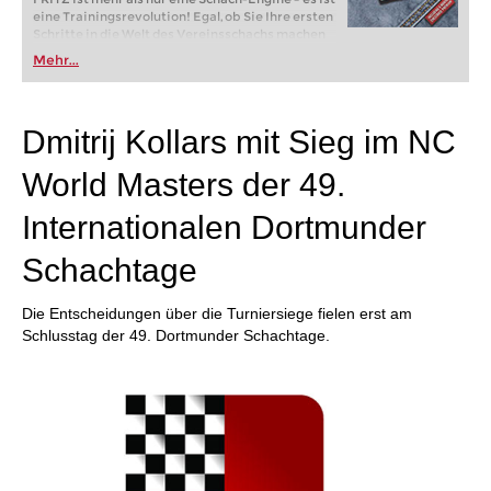
eine Trainingsrevolution! Egal, ob Sie Ihre ersten
Schritte in die Welt des Vereinsschachs machen
oder bereits auf Turnierniveau spielen: Mit
Mehr...
FRITZ trainieren Sie effizienter, intelligenter und
individueller als je zuvor.
Dmitrij Kollars mit Sieg im NC
World Masters der 49.
Internationalen Dortmunder
Schachtage
Die Entscheidungen über die Turniersiege fielen erst am
Schlusstag der 49. Dortmunder Schachtage.