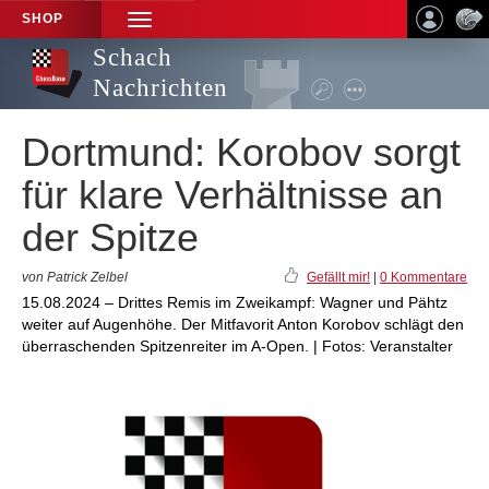
SHOP
TOGGLE
NAVIGATION
Schach
Nachrichten
Dortmund: Korobov sorgt
für klare Verhältnisse an
der Spitze
von Patrick Zelbel
Gefällt mir!
|
0 Kommentare
15.08.2024 – Drittes Remis im Zweikampf: Wagner und Pähtz
weiter auf Augenhöhe. Der Mitfavorit Anton Korobov schlägt den
überraschenden Spitzenreiter im A-Open. | Fotos: Veranstalter