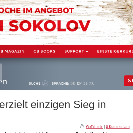
CB MAGAZIN
CB BOOKS
SUPPORT
EINSTEIGERKUR
en
S
SUCHE:
SPRACHE:
DE
EN
ES
FR
rzielt einzigen Sieg in
Gefällt mir!
|
0 Kommentare