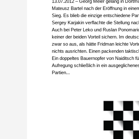
13.07.2012 – Georg Meier gelang in Dortmu
Mateusz Bartel nach der Eröffnung in ein
Sieg. Es blieb die einzige entschiedene Pa
Sergey Karjakin verflachte die Stellung n
Auch bei Peter Leko und Ruslan Ponomario
keiner der beiden Vorteil sichern. Im deu
zwar so aus, als hätte Fridman leichte Vor
nichts ausrichten. Einen packenden taktisc
Ein doppeltes Bauernopfer von Naiditsch füh
Aufregung schließlich in ein ausgeglichen
Partien...