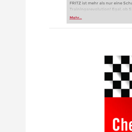
FRITZ ist mehr als nur eine Sch
Trainingsrevolution! Egal, ob Si
Vereinsschachs machen oder ber
Mehr...
FRITZ trainieren Sie effizienter,
zuvor.