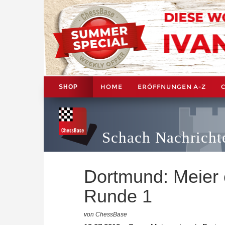
HOME
ERÖFFNUNGEN A-Z
SHOP
Schach Nachricht
Dortmund: Meier e
Runde 1
von ChessBase