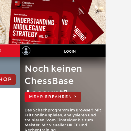
S
LOGIN
Noch keinen
ChessBase
HOP
Account?
MEHR ERFAHREN >
Das Schachprogramm im Browser! Mit
Fritz online spielen, analysieren und
trainieren. Vom Einsteiger bis zum
Meister. Mit visueller HILFE und
Rechentraining.