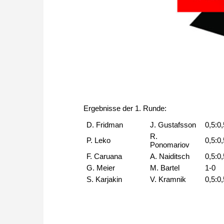
Ergebnisse der 1. Runde:
D. Fridman
J. Gustafsson
0,5:0
R.
P. Leko
0,5:0
Ponomariov
F. Caruana
A. Naiditsch
0,5:0
G. Meier
M. Bartel
1-0
S. Karjakin
V. Kramnik
0,5:0