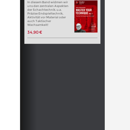
In diesem Band widmen wir
uns den zentralen Aspekten
der Schachtechnik. u.a.
Präzise Endspieltechnik,
Aktivität vor Material oder
auch Taktischer
Wachsamkeit!
34,90 €