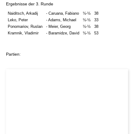
Ergebnisse der 3. Runde
Naiditsch, Arkadij
- Caruana, Fabiano
½-½
38
Leko, Peter
- Adams, Michael
½-½
33
Ponomariov, Ruslan
- Meier, Georg
½-½
38
Kramnik, Vladimir
- Baramidze, David
½-½
53
Partien: