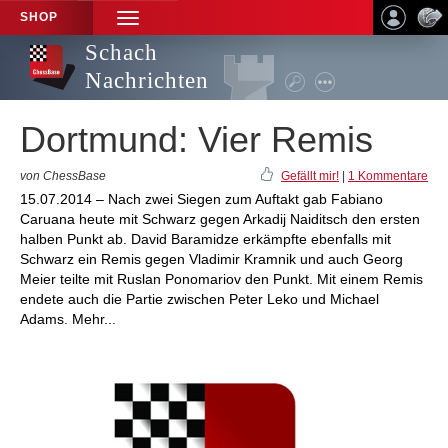
SHOP
TOGGLE
NAVIGATION
Schach
Nachrichten
Dortmund: Vier Remis
von ChessBase
Gefällt mir!
|
1 Kommentare
15.07.2014 – Nach zwei Siegen zum Auftakt gab Fabiano
Caruana heute mit Schwarz gegen Arkadij Naiditsch den ersten
halben Punkt ab. David Baramidze erkämpfte ebenfalls mit
Schwarz ein Remis gegen Vladimir Kramnik und auch Georg
Meier teilte mit Ruslan Ponomariov den Punkt. Mit einem Remis
endete auch die Partie zwischen Peter Leko und Michael
Adams. Mehr...