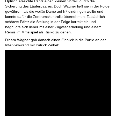
Optisch erreichte Pähtz einen kleinen Vorteil, durch die
Sicherung des Läuferpaares. Doch Wagner ließ sie in der Folge
gewähren, als die weiße Dame auf h7 eindringen wollte und
konnte dafür die Zentrumskontrolle übernehmen. Tatsächlich
schätzte Pähtz die Stellung in der Folge korrekt ein und
begnügte sich lieber mit einer Zugwiederholung und einem
Remis im Mittelspiel als Risiko zu gehen.
Dinara Wagner gab danach einen Einblick in die Partie an der
Interviewwand mit Patrick Zelbel: