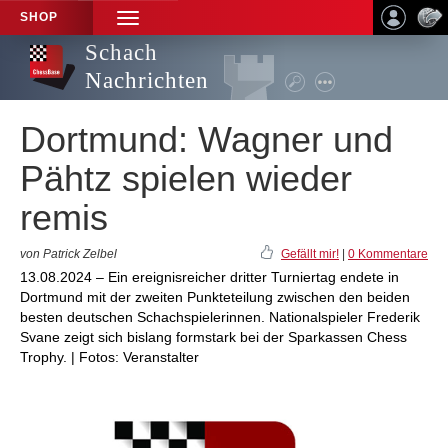
SHOP
TOGGLE
NAVIGATION
Schach
Nachrichten
Dortmund: Wagner und
Pähtz spielen wieder
remis
von Patrick Zelbel
Gefällt mir!
|
0 Kommentare
13.08.2024 – Ein ereignisreicher dritter Turniertag endete in
Dortmund mit der zweiten Punkteteilung zwischen den beiden
besten deutschen Schachspielerinnen. Nationalspieler Frederik
Svane zeigt sich bislang formstark bei der Sparkassen Chess
Trophy. | Fotos: Veranstalter