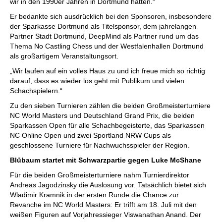
wir in den 1990er Jahren in Dortmund hatten.“
Er bedankte sich ausdrücklich bei den Sponsoren, insbesondere
der Sparkasse Dortmund als Titelsponsor, dem jahrelangen
Partner Stadt Dortmund, DeepMind als Partner rund um das
Thema No Castling Chess und der Westfalenhallen Dortmund
als großartigem Veranstaltungsort.
„Wir laufen auf ein volles Haus zu und ich freue mich so richtig
darauf, dass es wieder los geht mit Publikum und vielen
Schachspielern.“
Zu den sieben Turnieren zählen die beiden Großmeisterturniere
NC World Masters und Deutschland Grand Prix, die beiden
Sparkassen Open für alle Schachbegeisterte, das Sparkassen
NC Online Open und zwei Sportland NRW Cups als
geschlossene Turniere für Nachwuchsspieler der Region.
Blübaum startet mit Schwarzpartie gegen Luke McShane
Für die beiden Großmeisterturniere nahm Turnierdirektor
Andreas Jagodzinsky die Auslosung vor. Tatsächlich bietet sich
Wladimir Kramnik in der ersten Runde die Chance zur
Revanche im NC World Masters: Er trifft am 18. Juli mit den
weißen Figuren auf Vorjahressieger Viswanathan Anand. Der