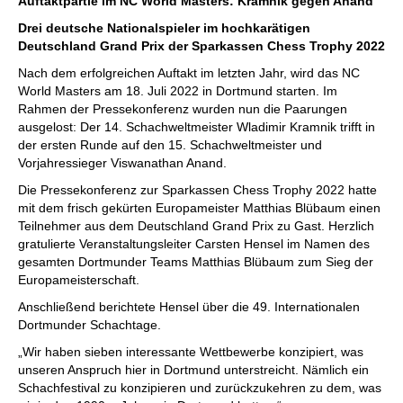
Auftaktpartie im NC World Masters: Kramnik gegen Anand
Drei deutsche Nationalspieler im hochkarätigen
Deutschland Grand Prix der Sparkassen Chess Trophy 2022
Nach dem erfolgreichen Auftakt im letzten Jahr, wird das NC
World Masters am 18. Juli 2022 in Dortmund starten. Im
Rahmen der Pressekonferenz wurden nun die Paarungen
ausgelost: Der 14. Schachweltmeister Wladimir Kramnik trifft in
der ersten Runde auf den 15. Schachweltmeister und
Vorjahressieger Viswanathan Anand.
Die Pressekonferenz zur Sparkassen Chess Trophy 2022 hatte
mit dem frisch gekürten Europameister Matthias Blübaum einen
Teilnehmer aus dem Deutschland Grand Prix zu Gast. Herzlich
gratulierte Veranstaltungsleiter Carsten Hensel im Namen des
gesamten Dortmunder Teams Matthias Blübaum zum Sieg der
Europameisterschaft.
Anschließend berichtete Hensel über die 49. Internationalen
Dortmunder Schachtage.
„Wir haben sieben interessante Wettbewerbe konzipiert, was
unseren Anspruch hier in Dortmund unterstreicht. Nämlich ein
Schachfestival zu konzipieren und zurückzukehren zu dem, was