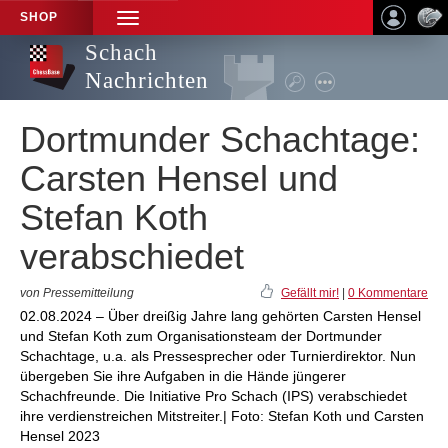
SHOP
TOGGLE
NAVIGATION
Schach
Nachrichten
Dortmunder Schachtage:
Carsten Hensel und
Stefan Koth
verabschiedet
von Pressemitteilung
Gefällt mir!
|
0 Kommentare
02.08.2024 – Über dreißig Jahre lang gehörten Carsten Hensel
und Stefan Koth zum Organisationsteam der Dortmunder
Schachtage, u.a. als Pressesprecher oder Turnierdirektor. Nun
übergeben Sie ihre Aufgaben in die Hände jüngerer
Schachfreunde. Die Initiative Pro Schach (IPS) verabschiedet
ihre verdienstreichen Mitstreiter.| Foto: Stefan Koth und Carsten
Hensel 2023