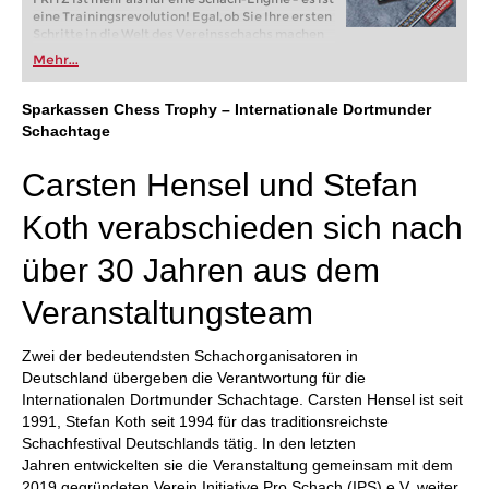
eine Trainingsrevolution! Egal, ob Sie Ihre ersten
Schritte in die Welt des Vereinsschachs machen
oder bereits auf Turnierniveau spielen: Mit
Mehr...
FRITZ trainieren Sie effizienter, intelligenter und
individueller als je zuvor.
Sparkassen Chess Trophy – Internationale Dortmunder
Schachtage
Carsten Hensel und Stefan
Koth verabschieden sich nach
über 30 Jahren aus dem
Veranstaltungsteam
Zwei der bedeutendsten Schachorganisatoren in
Deutschland übergeben die Verantwortung für die
Internationalen Dortmunder Schachtage. Carsten Hensel ist seit
1991, Stefan Koth seit 1994 für das traditionsreichste
Schachfestival Deutschlands tätig. In den letzten
Jahren entwickelten sie die Veranstaltung gemeinsam mit dem
2019 gegründeten Verein Initiative Pro Schach (IPS) e.V. weiter