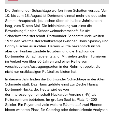
FRITZ trainieren Sie effizienter, intelligenter und
individueller als je zuvor.
Die Dortmunder Schachtage werfen ihren Schatten voraus. Vom
10. bis zum 18. August ist Dortmund einmal mehr die deutsche
Sommerhauptstadt, jetzt schon über ein halbes Jahrhundert
lang, zum 51sten Mal. Die Initialzündung war einst die
Bewerbung für eine Schachweltmeisterschaft, für
die
Schachweltmeisterschaft. Dortmunder Schachfreunde wollten
1972 den Weltmeisterschaftskampf zwischen Boris Spassky und
Bobby Fischer ausrichten. Daraus wurde bekanntlich nichts,
aber der Funken zündete trotzdem und die Tradition der
Dortmunder Schachtage entstand. Mit vielen großen Turnieren
im Verlauf von über 50 Jahren und einer Reihe von
verschiedenen Austragungsorten in der Ruhrmetropole, die
nicht nur erstklassigen Fußball zu bieten hat.
In diesem Jahr finden die Dortmunder Schachtage in der Alten
Schmiede statt. Das Haus gehörte einst zur Zeche Hansa
Dortmund-Huckarde. Heute wird es von
der Interessengemeinschaft Huckarder Vereine (IHV) als
Kulturzentrum betrieben. Im großen Saal ist Platz für 200
Spieler. Ein Foyer und viele weitere Räume auf zwei Ebenen
bieten weiteren Platz, für Catering oder tiefschürfende Analysen.