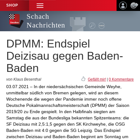
SHOP
TOGGLE
NAVIGATION
Schach
Nachrichten
DPMM: Endspiel
Deizisau gegen Baden-
Baden
von Klaus Besenthal
Gefällt mir!
|
0 Kommentare
03.07.2021 – In der niedersächsischen Gemeinde Weyhe,
unmittelbar südlich von Bremen gelegen, wird an diesem
Wochenende die wegen der Pandemie immer noch offene
Deutsche Pokalmannschaftsmeisterschaft (DPMM) der Saison
2019/20 zu Ende gespielt. In den Halbfinals siegten am
Samstag die aus der Bundesliga bekannten Spitzenteams: die
SF Deizisau mit 2,5:1,5 gegen den SK Kirchweyhe, die OSG
Baden-Baden mit 4:0 gegen die SG Leipzig. Das Endspiel
zwischen Deizisau und Baden-Baden beginnt am Sonntag um