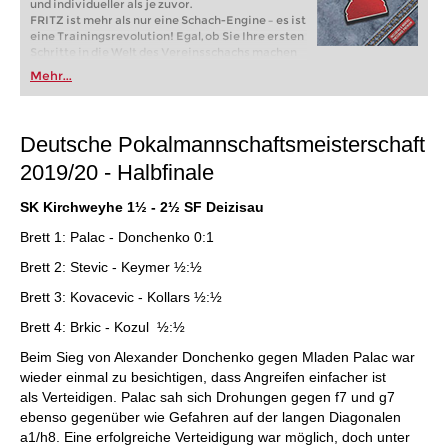
und individueller als je zuvor.
FRITZ ist mehr als nur eine Schach-Engine – es ist
eine Trainingsrevolution! Egal, ob Sie Ihre ersten
Schritte in die Welt des Vereinsschachs machen
oder bereits auf Turnierniveau spielen: Mit
Mehr...
FRITZ trainieren Sie effizienter, intelligenter und
individueller als je zuvor.
Deutsche Pokalmannschaftsmeisterschaft
2019/20 - Halbfinale
SK Kirchweyhe 1½ - 2½ SF Deizisau
Brett 1: Palac - Donchenko 0:1
Brett 2: Stevic - Keymer ½:½
Brett 3: Kovacevic - Kollars ½:½
Brett 4: Brkic - Kozul ½:½
Beim Sieg von Alexander Donchenko gegen Mladen Palac war
wieder einmal zu besichtigen, dass Angreifen einfacher ist
als Verteidigen. Palac sah sich Drohungen gegen f7 und g7
ebenso gegenüber wie Gefahren auf der langen Diagonalen
a1/h8. Eine erfolgreiche Verteidigung war möglich, doch unter