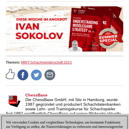
Themen:
MINT-Schachmeisterschaft 2023
ChessBase
Die ChessBase GmbH, mit Sitz in Hamburg, wurde
1987 gegründet und produziert Schachdatenbanken
sowie Lehr- und Trainingskurse für Schachspieler.
Seit 1997 veröffentlich ChessBase auf seiner Webseite aktuelle
Nachrichten aus der Schachwelt. ChessBase News erscheint
inzwischen in vier Sprachen und gilt weltweit als wichtigste
Wir verwenden Cookies und vergleichbare Technologien, um bestimmte Funktionen
zur Verfügung zu stellen, die Nutzererfahrungen zu verbessern und interessengerechte
Schachnachrichtenseite.