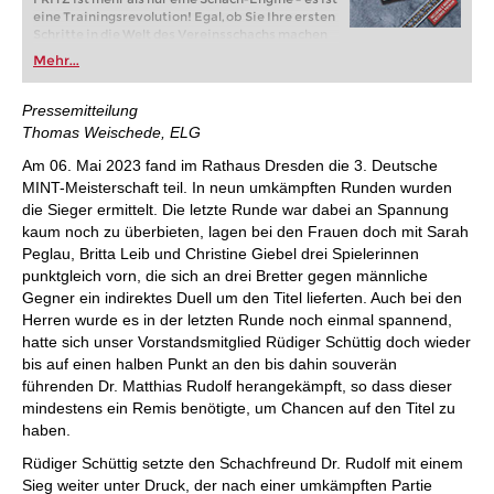
eine Trainingsrevolution! Egal, ob Sie Ihre ersten
Schritte in die Welt des Vereinsschachs machen
oder bereits auf Turnierniveau spielen: Mit
Mehr...
FRITZ trainieren Sie effizienter, intelligenter und
individueller als je zuvor.
Pressemitteilung
Thomas Weischede, ELG
Am 06. Mai 2023 fand im Rathaus Dresden die 3. Deutsche
MINT-Meisterschaft teil. In neun umkämpften Runden wurden
die Sieger ermittelt. Die letzte Runde war dabei an Spannung
kaum noch zu überbieten, lagen bei den Frauen doch mit Sarah
Peglau, Britta Leib und Christine Giebel drei Spielerinnen
punktgleich vorn, die sich an drei Bretter gegen männliche
Gegner ein indirektes Duell um den Titel lieferten. Auch bei den
Herren wurde es in der letzten Runde noch einmal spannend,
hatte sich unser Vorstandsmitglied Rüdiger Schüttig doch wieder
bis auf einen halben Punkt an den bis dahin souverän
führenden Dr. Matthias Rudolf herangekämpft, so dass dieser
mindestens ein Remis benötigte, um Chancen auf den Titel zu
haben.
Rüdiger Schüttig setzte den Schachfreund Dr. Rudolf mit einem
Sieg weiter unter Druck, der nach einer umkämpften Partie