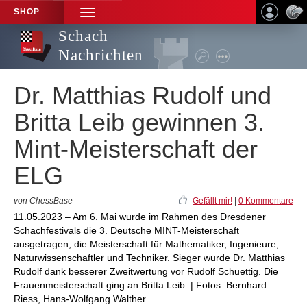
SHOP
TOGGLE
NAVIGATION
Schach
Nachrichten
Dr. Matthias Rudolf und
Britta Leib gewinnen 3.
Mint-Meisterschaft der
ELG
von ChessBase
Gefällt mir!
|
0 Kommentare
11.05.2023 – Am 6. Mai wurde im Rahmen des Dresdener
Schachfestivals die 3. Deutsche MINT-Meisterschaft
ausgetragen, die Meisterschaft für Mathematiker, Ingenieure,
Naturwissenschaftler und Techniker. Sieger wurde Dr. Matthias
Rudolf dank besserer Zweitwertung vor Rudolf Schuettig. Die
Frauenmeisterschaft ging an Britta Leib. | Fotos: Bernhard
Riess, Hans-Wolfgang Walther