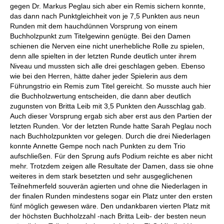
gegen Dr. Markus Peglau sich aber ein Remis sichern konnte,
das dann nach Punktgleichheit von je 7,5 Punkten aus neun
Runden mit dem hauchdünnen Vorsprung von einem
Buchholzpunkt zum Titelgewinn genügte. Bei den Damen
schienen die Nerven eine nicht unerhebliche Rolle zu spielen,
denn alle spielten in der letzten Runde deutlich unter ihrem
Niveau und mussten sich alle drei geschlagen geben. Ebenso
wie bei den Herren, hätte daher jeder Spielerin aus dem
Führungstrio ein Remis zum Titel gereicht. So musste auch hier
die Buchholzwertung entscheiden, die dann aber deutlich
zugunsten von Britta Leib mit 3,5 Punkten den Ausschlag gab.
Auch dieser Vorsprung ergab sich aber erst aus den Partien der
letzten Runden. Vor der letzten Runde hatte Sarah Peglau noch
nach Buchholzpunkten vor gelegen. Durch die drei Niederlagen
konnte Annette Gempe noch nach Punkten zu dem Trio
aufschließen. Für den Sprung aufs Podium reichte es aber nicht
mehr. Trotzdem zeigen alle Resultate der Damen, dass sie ohne
weiteres in dem stark besetzten und sehr ausgeglichenen
Teilnehmerfeld souverän agierten und ohne die Niederlagen in
der finalen Runden mindestens sogar ein Platz unter den ersten
fünf möglich gewesen wäre. Den undankbaren vierten Platz mit
der höchsten Buchholzzahl -nach Britta Leib- der besten neun