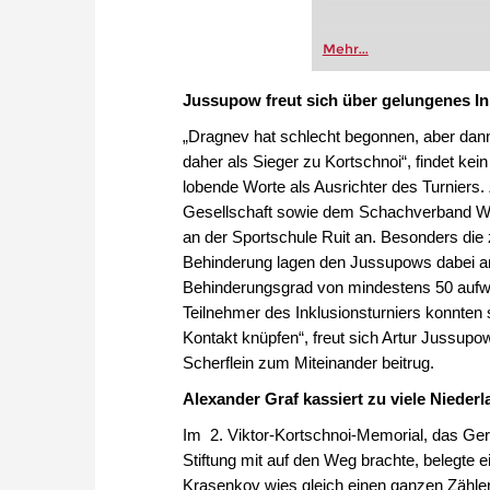
Mehr...
Jussupow freut sich über gelungenes In
„Dragnev hat schlecht begonnen, aber dann 
daher als Sieger zu Kortschnoi“, findet k
lobende Worte als Ausrichter des Turniers
Gesellschaft sowie dem Schachverband W
an der Sportschule Ruit an. Besonders die
Behinderung lagen den Jussupows dabei am 
Behinderungsgrad von mindestens 50 aufwei
Teilnehmer des Inklusionsturniers konnten
Kontakt knüpfen“, freut sich Artur Jussu
Scherflein zum Miteinander beitrug.
Alexander Graf kassiert zu viele Nieder
Im 2. Viktor-Kortschnoi-Memorial, das Ger
Stiftung mit auf den Weg brachte, belegte 
Krasenkov wies gleich einen ganzen Zähler