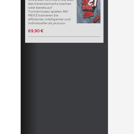
des Vereinsschachs machen
oder bereits auf
Turnierniveau spielen: Mit
FRITZ trainieren Sie
effizienter, intelligenter und
individueller als je zuvor.
69,90 €