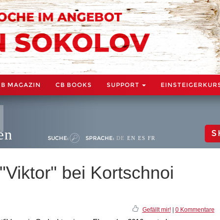
CB MAGAZIN
CB BOOKS
SUPPORT
EINSTEIGERKUR
en
S
SUCHE:
SPRACHE:
DE
EN
ES
FR
Viktor" bei Kortschnoi
Gefällt mir!
|
0 Kommentare