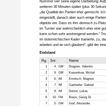
Nummer vier seine eigene Darbietung: Aufg
weiteren 30 Minuten später (plus 30 Seku
„die Qualität der Partien eher gemischt. Ic
eingestellt, danach aber auch einige Parti
objektiv ein. Dass es ihm dennoch zu Platz
im Turnier war wahrscheinlich eher eine gu
kann schon sehr anstrengend werden.“ Trot
im österreichischen Kader trainierte, zu,
arbeiten und an sich glauben!“, gibt der e
Endstand
Rg.
Snr
Name
1
4
GM
Dragnev, Valentin
2
9
GM
Krasenkow, Michal
3
6
IM
Ermitsch, Magnus
4
7
IM
Gaehwiler, Gabriel
5
8
IM
Dotzer, Lukas
6
10
FM
Braun, Georg Dr.
7
5
GM
Graf, Alexander