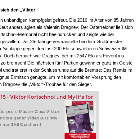
sich den „Viktor“
en unbändigen Kampfgeist gefreut. Die 2016 im Alter von 85 Jahren
t anders agiert als Valentin Dragnev: Der Österreicher ließ sich
ortschnoi-Memorial nicht beeindrucken und zeigte wie der
eswillen: Der 26-Jährige vermasselte bei dem Großmeister-
einer Schlappe gegen den fast 200 Elo schwächeren Schweizer IM
. Doch hernach war Dragnev, der mit 2547 Elo als Favorit ins
zu bremsen! Die nächsten fünf Partien gewann er ganz im Geiste
i und trat erst in der Schlussrunde auf die Bremse: Das Remis im
gnus Ermitsch genügte, um mit komfortablen Vorsprung den
n Dragnev die „Viktor“-Trophäe für den Sieger.
15 - Viktor Kortschnoi und My life for
rpreis: Master Class Viktor
nois eigener Videokurs "My
ür nur 39,9 € sichern!