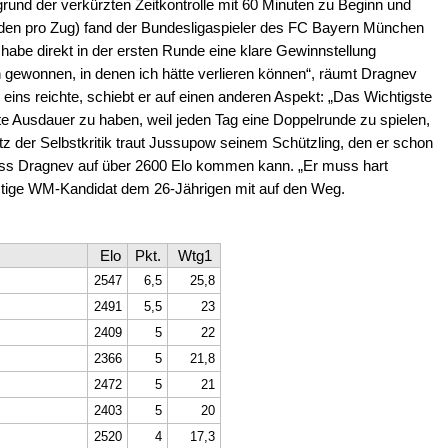
rund der verkürzten Zeitkontrolle mit 60 Minuten zu Beginn und
nden pro Zug) fand der Bundesligaspieler des FC Bayern München
h habe direkt in der ersten Runde eine klare Gewinnstellung
en gewonnen, in denen ich hätte verlieren können“, räumt Dragnev
 eins reichte, schiebt er auf einen anderen Aspekt: „Das Wichtigste
te Ausdauer zu haben, weil jeden Tag eine Doppelrunde zu spielen,
z der Selbstkritik traut Jussupow seinem Schützling, den er schon
 dass Dragnev auf über 2600 Elo kommen kann. „Er muss hart
instige WM-Kandidat dem 26-Jährigen mit auf den Weg.
Elo
Pkt.
Wtg1
2547
6,5
25,8
2491
5,5
23
2409
5
22
2366
5
21,8
2472
5
21
2403
5
20
2520
4
17,3