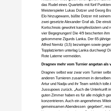
das Rudel eines Quartetts mit fünf Punkten 
Meisterspieler Lukas Dotzer und Georg Br
Elo hinzugewann, büßte Dotzer mit seinem R
zwei gesetzte Alexander Graf ab. Die eins
Kortschnois gewohnt kampfeslüstern und remi
vier Begegnungen! Die 4/9 bescherten ihm n
gekommene Zigurds Lanka. Der 65-jährige Le
Alfred Nemitz (3,5) bezwingen sowie gege
Topplatzierten unterlag Lanka durchweg! D
Rote Laterne vermeiden.
Dragnev mehr vom Turnier angetan als v
Dragnev selbst war zwar vom Turnier selbst 
anderen Turnieren zusammen in derselben H
Artur und Nadja und ihr Team wirklich tolle 
Jussupows zurück. „Auch die Unterkunft in
guten Zimmer haben es für alle möglich gem
konzentrieren. Auch ein angenehmes Mitei
gemeinsamen Abendessen gegeben“, resümi