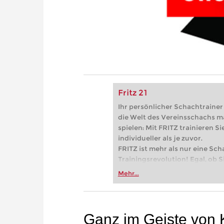
Fritz 21
Ihr persönlicher Schachtrainer -
die Welt des Vereinsschachs m
spielen: Mit FRITZ trainieren Sie
individueller als je zuvor.
FRITZ ist mehr als nur eine Sch
Trainingsrevolution! Egal, ob Si
Vereinsschachs machen oder ber
Mehr...
FRITZ trainieren Sie effizienter,
zuvor.
Ganz im Geiste von 