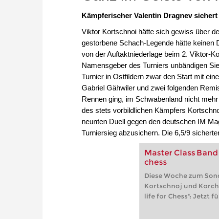
Kämpferischer Valentin Dragnev sichert 
Viktor Kortschnoi hätte sich gewiss über d
gestorbene Schach-Legende hätte keinen Deu
von der Auftaktniederlage beim 2. Viktor-K
Namensgeber des Turniers unbändigen Sieg
Turnier in Ostfildern zwar den Start mit 
Gabriel Gähwiler und zwei folgenden Remis
Rennen ging, im Schwabenland nicht mehr 
des stets vorbildlichen Kämpfers Kortschno
neunten Duell gegen den deutschen IM Ma
Turniersieg abzusichern. Die 6,5/9 sicherte
Master Class Band 
chess
Diese Woche zum Sonde
Kortschnoj und Korch
life for Chess": Jetzt f