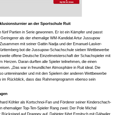
klusionsturnier an der Sportschule Ruit
fünf Partien in Serie gewonnen. Er ist ein Kämpfer und passt
ein Geringerer als der ehemalige WM-Kandidat Artur Jussupow
. Zusammen mit seiner Gattin Nadja und der Emanuel-Lasker-
ürttemberg bot die Jussupow-Schachschule sieben Wettbewerbe
 zweite offene Deutsche Einzelmeisterschaft der Schachspieler mit
Herzen. Daran durften alle Spieler teilnehmen, die einen
sen. „Das war in freundlicher Atmosphäre in Ruit ideal. Die
 so untereinander und mit den Spielern der anderen Wettbewerbe
pow im Rückblick, dass das Rahmenprogramm ebenso sein
lagen
hard Köhler als Kortschnoi-Fan und Förderer seiner Kinderschach-
ein ehemaliger Top-Ten-Spieler Rang zwei: Der Pole Michal
 Rückstand auf Dragnev auf. Dahinter führt Ermitsch mit Gähwiler