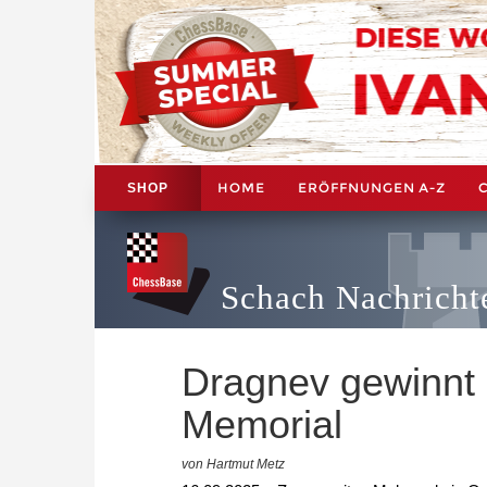
HOME
ERÖFFNUNGEN A-Z
SHOP
Schach Nachricht
Dragnev gewinnt "
Memorial
von Hartmut Metz