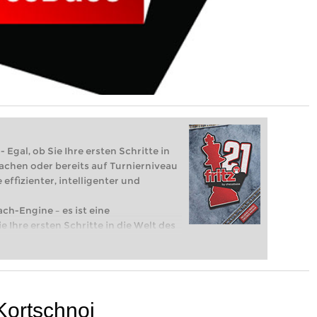
 Egal, ob Sie Ihre ersten Schritte in
achen oder bereits auf Turnierniveau
 effizienter, intelligenter und
ach-Engine – es ist eine
e Ihre ersten Schritte in die Welt des
eits auf Turnierniveau spielen: Mit
 intelligenter und individueller als je
Kortschnoi