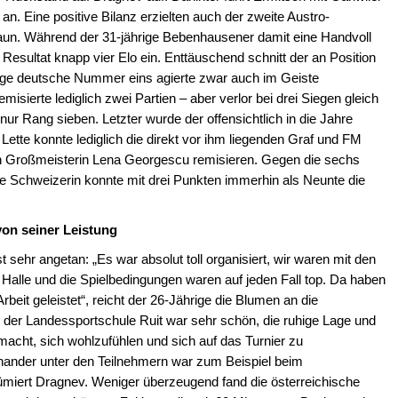
an. Eine positive Bilanz erzielten auch der zweite Austro-
aun. Während der 31-jährige Bebenhausener damit eine Handvoll
esultat knapp vier Elo ein. Enttäuschend schnitt der an Position
tige deutsche Nummer eins agierte zwar auch im Geiste
sierte lediglich zwei Partien – aber verlor bei drei Siegen gleich
ur Rang sieben. Letzter wurde der offensichtlich in die Jahre
tte konnte lediglich die direkt vor ihm liegenden Graf und FM
n Großmeisterin Lena Georgescu remisieren. Gegen die sechs
ie Schweizerin konnte mit drei Punkten immerhin als Neunte die
on seiner Leistung
sehr angetan: „Es war absolut toll organisiert, wir waren mit den
alle und die Spielbedingungen waren auf jeden Fall top. Da haben
Arbeit geleistet“, reicht der 26-Jährige die Blumen an die
 der Landessportschule Ruit war sehr schön, die ruhige Lage und
acht, sich wohlzufühlen und sich auf das Turnier zu
nander unter den Teilnehmern war zum Beispiel beim
ert Dragnev. Weniger überzeugend fand die österreichische