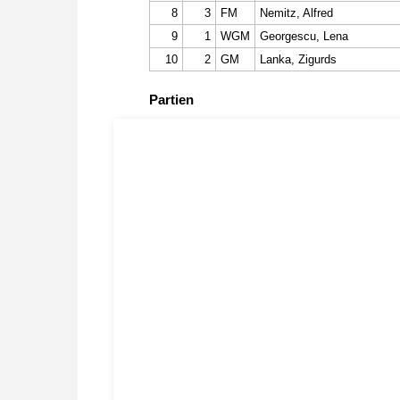
8
3
FM
Nemitz, Alfred
9
1
WGM
Georgescu, Lena
10
2
GM
Lanka, Zigurds
Partien