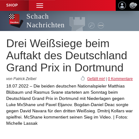
SHOP
TOGGLE
NAVIGATION
Schach
Nachrichten
Drei Weißsiege beim
Auftakt des Deutschland
Grand Prix in Dortmund
von Patrick Zelbel
Gefällt mir!
|
0 Kommentare
18.07.2022 – Die beiden deutschen Nationalspieler Matthias
Blübaum und Rasmus Svane starteten am Sonntag beim
Deutschland Grand Prix in Dortmund mit Niederlagen gegen
Luke MxShane und Pavel Eljanov. Bogdan-Daniel Deac sorgte
gegen David Navara für den dritten Weißsieg. Dmitrij Kollars war
spielfrei. McShane kommentiert seinen Sieg im Video. | Fotos:
Michelle Lassak